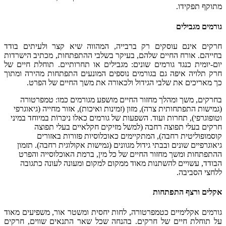
מתוקף תפקידו.
גורמים מגבילים
חרקים אינם עוסקים רק ברבייה, המהווה שיא קצר ולעיתים בודד
בחייהם. אורח החיים שלהם, בעיקר בשלבי ההתפתחות, מכתיב הישרדות
יום-יומית כנגד גורמים שונים: מגבילים או תחרותיים. תוחלת חיים של
חרק תלויה איפה גם בגורמים נוספים המונעים התפתחות מהירה ומתוך
כך מאריכים את שלבי הגידול ולכאורה את משך החיים של הפרט.
בחרקים, משך ומהלך מחזור החיים מושפע מגורמים כמו: טמפרטורה
(גמישות התפתחותית צרה), מזון (זמינות ואיכות), אזור מחייה (גיאוגרפי
וטופוגרפי), תחרות ועוד. השפעות של גורמים כאלו ניכּרוֹת במיוחד במיני
חרקים בעלי תפוצה רחבה (למשל מזיקים חקלאיים בעלי תפוצה
קוסמופוליטית רחבה), המתקיימים כאוכלוסיות פזורות באזורים
גיאוגרפיים שונים ובבתי גידול מגוונים (גמישות אקולוגית רחבה). תזמון
ההתפתחות ומשך מחזור החיים של כל מין, ברמת האוכלוסייה והפרט
הבודד, עשויים להשתנות מאוד ממקום למקום ומעונה לעונה כתגובה
ללחצי הסביבה.
אקלים ורצף התפתחות
גורמים אקלימיים כטמפרטורה, לחות יחסית ומשטר אור, משפיעים מאוד
על תוחלת חיים של חרקים. בהנחה שכל שאר התנאים שווים, חרקים