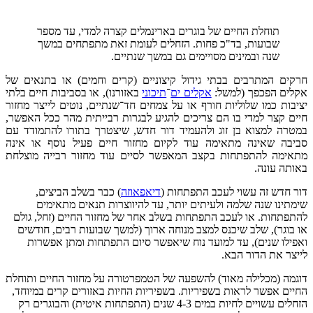
תוחלת החיים של בוגרים בארינמלים קצרה למדי, עד מספר
שבועות, בד"כ פחות. הזחלים לעומת זאת מתפתחים במשך
שנה ובמינים מסויימים גם במשך שנתיים.
חרקים המתרבים בבתי גידול קיצוניים (קרים וחמים) או בתנאים של
אקלים הפכפך (למשל:
אקלים ים
־
תיכוני
באזורנו), או בסביבות חיים בלתי
יציבות כמו שלוליות חורף או על צמחים חד־שנתיים, נוטים לייצר מחזור
חיים קצר למדי בו הם צריכים להגיע לבגרות רבייתית מהר ככל האפשר,
במטרה למצוא בן זוג ולהעמיד דור חדש, שיצטרך בתורו להתמודד עם
סביבה שאינה מתאימה עוד לקיום מחזור חיים פעיל נוסף או אינה
מתאימה להתפתחות בקצב המאפשר לסיים עוד מחזור רבייה מוצלחת
באותה עונה.
דור חדש זה עשוי לעכב התפתחות (
דיאפאוזה
) כבר בשלב הביצים,
שימתינו שנה שלמה ולעיתים יותר, עד להיווצרות תנאים מתאימים
להתפתחות. או לעכב התפתחות בשלב אחר של מחזור החיים (זחל, גולם
או בוגר), שלב שיכנס למצב מנוחה ארוך (למשך שבועות רבים, חודשים
ואפילו שנים), עד למועד נוח שיאפשר סיום התפתחות ומתן אפשרות
לייצר את הדור הבא.
דוגמה (מכלילה מאוד) להשפעה של הטמפרטורה על מחזור החיים ותוחלת
החיים אפשר לראות בשפיריות. בשפיריות החיות באזורים קרים במיוחד,
הזחלים עשויים לחיות במים 4-3 שנים (התפתחות איטית) והבוגרים רק