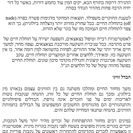
ההגירה דרומה בחורף הבא, יקים המין עוד כחמש דורות, כאשר כל דור
יחיה הרבה פחות מהדור הנודד בסתיו.
לטענת החוקרים משפילד, תוצאות המחקר מדגימות פשרה כפויה (trade
off) בתוחלת החיים. ככל שחרק מזדווג יותר (הצלחה ביולוגית), כך הוא
צפוי לתוחלת חיים הנמוכה מזו של בוגר שלא הזדווג.
לאסטרטגיות רבייה וטיפול בצאצאים, השפעה ישירה על תוחלת חיים של
פרט מתרבה. ככל שניכרת השקעה מורכבת בצאצאים, נצפה מחד; למשך
חיים ארוך יותר של אחד ההורים, לפחות בהשוואה למין דומה אחר, בו אין
השקעה כזו. ומאידך; ללחצים אחרים המקצרים תוחלת חיים, עקב
השקעה אנרגטית קיצונית והגדלת מקדמי סיכון שונים. תוחלת החיים
בפועל מהווה שָקוּל של כל הלחצים הנ"ל.
הבדל זוויגי
משך מחזור החיים ומהלכו משתנה גם בין הזוויגים עצמם (באותו מין
ביולוגי), ומכך גם תוחלת החיים של כל זוויג. ההנחה שנקבות נוטות
לאריכות ימים על פני הזכרים אינה גורפת. הבדלים פיסיולוגיים
והתנהגותיים הם מהגורמים החשובים המשפיעים על הבדלים בתמותת
הזוויגים, בהנחה שתנאי המחייה שלהם זהים.
במינים רבים מחזור ההתפתחות של זכרים מהיר יותר משל הנקבות,
וזכרים בוגרים מינית מופיעים בשטח לפני נקבות בוגרות מינית. אסטרטגיה
זו מאפשרת לזכרים מקדימים להתחרות ראשונים על נקבות פוריות וגם