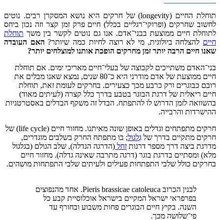
תוחלת החיים (longevity) של חרקים היא נושא המסקרן רבים. נוטים
לחשוב שחרקים (ופרוקי־רגליים בכלל) חיים פרק זמן קצר וזה נכון ביחס
לתוחלת חיים ממוצעת בבני־אדם. אנו גם נוטים לקשר בין משך
תוחלת
חיים
להצלחה ביולוגית, מי לא רוצה לחיות כמה שיותר?
האם העובדה
שאנו חיים הרבה יותר זמן מחרקים הופכת אותנו למוצלחים יותר?
בני־האדם משתייכים לקבוצה של בעלי־חיים מאריכי ימים. אם תוחלת
חיים ממוצעת של אדם מודרני היא כ־80 שנים, נמצא שאנו מבלים את
רובם כבוגרים ורק כרבע מכך כצעירים. בחרקים לעומת זאת, תוחלת
חיים ריאלית של דרגת הבוגר בטבע בדרך כלל קצרה (לעיתים מאוד)
בהשוואה לזמן הדרוש לו להתפתח. הבדל זה משקף הבדלים באסטרטגיות
ההישרדות והרבייה.
חרקים מתפתחים וגדלים באופן שונה מאיתנו. מחזור חיים (life cycle) של
חרקים מתקיים בדרך של
גִלגול
; בו מתפתח החרק בשלבים מוגדרים,
מדרגת ביצה דרך מספר דרגות
זחל
(הדרגה הגדלה), שלב הגולם (בגלגול
מלא) ומסתיים בדרגת בוגר (דרגה מתרבה שאינה גדלה). מחזור חיים
בחרקים כולל שלבי התפתחות פעילים ולעיתים שלבי התפתחות מושהים.
לבנין הכרוב Pieris brassicae catoleuca. אחד מהנפוצים
בפרפראי ישראל המקיים בישראל אוכלוסיית קבע כל
השנה. בקיץ חיים הבוגרים פחות משבוע ובחורף עד
פי־שלושה מכך.