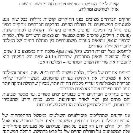
קצרה למדי. הפעילות האינטנסיבית בחוץ מתישה וחושפת
אותן לטורפים ומחלות.
חרקים חברתיים מציבים בפני החוקרים קושיות גדולות ככל שזה נוגע
למנגנונים המשפיעים על תוחלת החיים. בחרקים חברתיים מתקיים דמיון
גנטי גדול בין המלכה ופרטים אחרים בקהילה, הנחלקים לכַּתוֹת שונות
(פועלות, חיילים), פרטים שהם למעשה הצאצאים הישירים שלה. למרות
הדמיון הגנטי, מוצאים פערים משמעותיים בין תוחלת החיים של המלכה
לחברי הקהילה האחרים.
לדוגמא: אצל דבורת הדבש
Apis mellifera
מלכה חיה בממוצע כ־3 שנים,
ואילו הפועלות שאינן מתרבות, שורדות 40-15 ימים וכל תפקידן הוא
להבטיח את שרידות הפרט המתרבה – המלכה האם.
במינים אחדים של נמלים, מלכה עשויה לחיות כ־20 שנה. מאחר והמלכה
היא זו שמלכדת את הקהילה בעזרת פרומונים, אפשר להניח שלחץ
הברירה האבולוציוני יעדיף מלכות החיות יותר, מכיוון שקהילה ותיקה יותר
תניב יותר יציבות ויותר צאצאים מתרבים.
זכרים בחרקים חברתיים חיים כבוגרים ימים ספורים, עד מספר שבועות
והם מתים זמן קצר לאחר ההזדווגות. ברם, כמות הזרע שהעבירו
בהזדווגות, די בה להספיק למלכה החדשה לשנים רבות.
אנו יודעים שתהליכים פיסיולוגיים השולטים במסלול ההתפתחות של
הפרט בקהילת חרקים חברתית, מושפעים מאוד מסוג המזון שהוא אוכל
ולא רק. אולם ידוע רק מעט על אופן פעולתם של מנגנונים פיסיולוגיים
אלה המשפיעים על תוחלת החיים של כל פרט בקהילה, תוחלת המשתנה