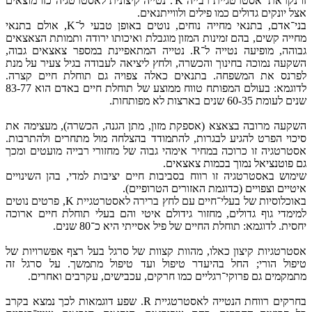
זו נקראת 'אסטרטגיית רבייה K'. נטייה קיצונית לאסטרטגיה כזו מוצאים
אצל יונקים גדולים כמו פילים ולווייתנאים.
בני־אדם, בתנאי מחייה נוחים, נוטים באופן טבעי ל־K, אולם בתנאי
מחייה קשים, בהם זמינות המזון מוגבלת ואיכותו ירודה ותמותת הצאצאים
גבוהה, מופיעה נטייה ל־R. נטייה המתאפיינת במספר צאצאים גבוה,
השקעה נמוכה בחינוך והכשרה, ולחץ ליציאה לעבודה בגיל צעיר על מנת
לפרנס את המשפחה. בתנאים כאלה צפויה גם תוחלת חיים קצרה.
לדוגמא: בעולם המפותח טווח ממוצע של תוחלת חיים באדם הוא 83-77
שנים לעומת 60-35 שנים בארצות לא מפותחות.
השקעה מרובה בצאצא (אספקת מזון, מתן הגנה, הכשרה), מעצימה את
סיכוי הפרט להגיע לבגרות, להתמודד בהצלחה מול מתחרים ולהתרבות.
אסטרטגיה זו כרוכה במחיר אימהי גבוה של מחזורי רבייה מועטים ומכך
גם פוטנציאל נמוך בכמות צאצאים.
שימוש באסטרטגיה זו רווח בסביבות חיים יציבות למדי, בהן השינויים
איטיים וצפויים (כדוגמת האזורים הטרופיים).
באוכלוסיות של בעלי־חיים עם לחץ ברירה לאסטרטגיית K, פרטים נוטים
למימדי גוף גדולים, מחזור גידולם איטי והם בעלי תוחלת חיים ארוכה
יחסית. לדוגמא: תוחלת החיים של פיל אסייתי היא כ־80 שנים.
אסטרטגיות קיצון כאלו, מהוות קצוות של סרגל בעל רצף אפשרויות של
טיפול הורי; החל בהיעדר טיפול ועד טיפול מתמשך. על סרגל זה
מתמקמים גם פרוקי־רגליים כמו חרקים, עכבישים, עקרבים ואחרים.
בחרקים רווחת הנטייה לאסטרטגיית R. שפע דוגמאות לכך נמצא בקרב