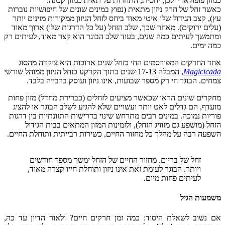
כמזון פופולארי ולכן, יחסית, התחרות על תאית כמזון קטנה.
כאשר זחל של חרק ניזון מתאית (נפוץ במינים שונים של חיפושיות נוברות
עץ), קצב הגידול שלו איטי מאוד ביחס לזחל הניזון ממקורות מזינים יותר
(עלים ירוקים). מאחר שכך, שלב הזחל (על כל הדרגות שלו) ארוך מאוד
ומתמשך לעיתים כמה שנים, בעוד שלב הבוגר הוא קצר מאוד, לעיתים רק
כמה ימים.
אחד החרקים המפורסמים החי כזחל שנים ארוכות היא ציקדה מהסוג
Magicicada
, המבלה 17-13 שנים בתוך הקרקע כזחל הניזון ממוהל שורשי
צמחים. הבוגר חי רק מספר שבועות, אינו ניזון ועוסק ברבייה בלבד.
מחקרים שונים הראו שכאשר מציעים לזחלים (כברירת מחדל) מזון פחות
מועדף, הם גדלים לאט יותר ועשויים שלא להגיע לשלב הבוגר או להציג
פוריות נמוכה. במינים רבים מתרחש שינוי בדרישות התזונתיות בין דרגות
הזחל (מושפע גם מזוויג הזחל), ולזמינות המזון המתאים בבית הגידול
השפעה רבה על מהלך כל מחזור החיים, כשירות רבייתית ותוחלת החיים.
זחל של בריום. מחזור החיים של הזחל ימשך מספר חודשים
ויותר. הבוגר לעומת זאת אינו ניזון ותוחלת חייו קצרה מאוד,
לעיתים פחות מיום.
משמעות הגיל
אם נשוב לשאלת היסוד: כמה זמן חרקים חיים? ולאור הדיון עד כה,