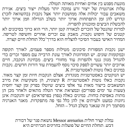
מונעת מפגש בין אחים ואחיות מאותה תטולה.
עלות אנרגטית של ייצור זרע נמוכה יותר מעלות ייצור ביצים. אגירת
משאבים עבור יכולות אלה ממושכת יותר אצל נקבות (בהשוואה לזכר)
ונדרש להן זמן התפתחות ארוך יותר בשלב הגדילה וזמן ארוך יותר
להבשלת הביצים ומוכנותן להפריה.
למרות שהנטל של הזכרים לכאורה קטן יותר, הרי הוא כרוך בסיכונים לא
קטנים של חיפוש נקבות, מאבק עם זכרים אחרים וחשיפה לטריפה.
המחיר האישי בעבור הסיכוי להצליח הוא בדרך־כלל תוחלת חיים קצרה.
ישנן נקבות המפזרות סיכונים: מטילות מספר פעמים, לאורך תקופה
ובמקומות שונים. יש המזדווגות לאורך עונת הרבייה עם מספר זכרים כדי
להגדיל מגוון גנטי ולהפרות עוד מחזורי ביצים. מבחינת הנקבה, חיים
ארוכים יותר עשויים לספק סיכוי נוסף להעמדת עוד דורות חדשים. נקבות
במינים כאלו נוטות לאסטרטגיית K.
יש הנוקטים באסטרטגיות מנוגדות; אצלם הנקבות חיות זמן קצר מאוד.
נקבות כאלו נוטות לאסטרטגיית R קיצונית, הן משקיעות את מירב
המשאבים בייצור מאות עד אלפי ביצים שיוטלו בפרק זמן קצר יחסית
(שעות עד ימים ספורים) ובמציאת אתר הטלה מתאים ולאחר מכן הן
מתות באפיסת כוחות. במינים כאלה (נפוץ בפרפראים) יש והנקבות אינן
ניזונות כמעט ולעיתים אין להן כלל גפי פה מתפקדות. מאגר האנרגיה
מסתמך רק זה שנאגר בשלב הגדל – הזחל.
נמלת קציר חולית Messor arenarius נושאת פגר של דבורת
דבש. תוחלת החיים של פועלות בחרקים חברתיים היא