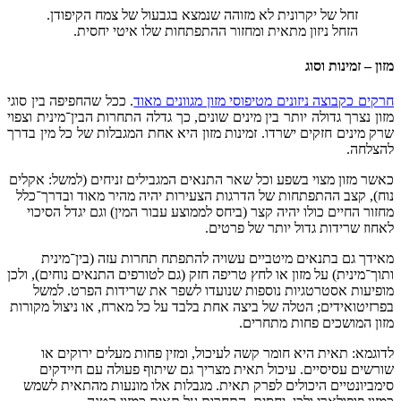
זחל של יקרונית לא מזוהה שנמצא בגבעול של צמח הקיפודן.
הזחל ניזון מתאית ומחזור ההתפתחות שלו איטי יחסית.
מזון – זמינות וסוג
חרקים כקבוצה ניזונים מטיפוסי מזון מגוונים מאוד
. ככל שהחפיפה בין סוגי
מזון נצרך גדולה יותר בין מינים שונים, כך גדלה התחרות הבין־מינית וצפוי
שרק מינים חזקים ישרדו. זמינות מזון היא אחת המגבלות של כל מין בדרך
להצלחה.
כאשר מזון מצוי בשפע וכל שאר התנאים המגבילים זניחים (למשל: אקלים
נוח), קצב ההתפתחות של הדרגות הצעירות יהיה מהיר מאוד ובדרך־כלל
מחזור החיים כולו יהיה קצר (ביחס לממוצע עבור המין) וגם יגדל הסיכוי
לאחוז שרידות גדול יותר של פרטים.
מאידך גם בתנאים מיטביים עשויה להתפתח תחרות עזה (בין־מינית
ותוך־מינית) על מזון או לחץ טריפה חזק (גם לטורפים התנאים נוחים), ולכן
מופיעות אסטרטגיות נוספות שנועדו לשפר את שרידות הפרט. למשל
בפרזיטואידים; הטלה של ביצה אחת בלבד על כל מארח, או ניצול מקורות
מזון המושכים פחות מתחרים.
לדוגמא: תאית היא חומר קשה לעיכול, ומזין פחות מעלים ירוקים או
שורשים עסיסיים. עיכול תאית מצריך גם שיתוף פעולה עם חיידקים
סימביונטיים היכולים לפרק תאית. מגבלות אלו מונעות מהתאית לשמש