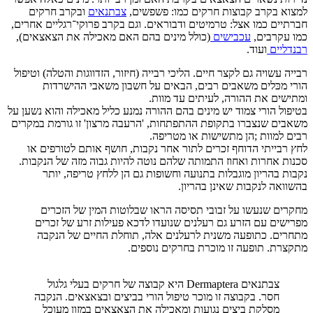
למצוא בקרב קבוצות חרקים כמו: פשפשים,
צבתנאים
ובקרב חרקים
חברתיים כמו אצל: טרמיטים ודבוראים. וגם בקרב פרוקי־רגליים אחרים,
כמו עקרבים,
עכבישים
(כולל מינים בהם האם מאכילה את הצאצאים),
רבנדליים
ועוד.
רבייה עשויה גם לקצר חיים. הליכי רבייה (חיזור, הזדווגות והטלה) וטיפול
הורי מכּלים משאבים רבים, הבאים על חשבון משאבי ההישרדות
ומתישים את ההורה, לעיתים עד מוות.
בטיפול הורי צמוד יש מינים בהם ההורה נמנע כליל מאכילה והוא נשען על
משאבים שנצברו בתקופת ההתפתחות, 'הרעבה מרצון' זו גורמת במקרים
רבים למוות ;הן מתשישות או מטריפה.
לחץ רבייתי הדוחף זכרים לתור אחר נקבות, חושף אותם לטורפים או
סכנות אחרות ואחוז התמותה שלהם נוטה להיות גבוה מזה של הנקבות.
נקבות בהריון מוגבלות בתנועה וחשופות גם הן ללחץ טריפה, יותר
בהשוואה לנקבות שאינן בהריון.
מחקרים שנעשו על זבובי תסיסה הראו שבלוטות המין של הזכרים
מפרישים עם הזרע גם רעלנים שנועדו לדכא פעילות זרע של זכרים
מתחרים. כתופעה משנית לרעלנים אלה, תוחלת החיים של הנקבה
מתקצרת. תופעה זו מוכרת בחרקים נוספים.
צבתנאים Dermaptera היא קבוצה של חרקים בעלי גלגול
חסר. בקבוצה זו מוכר טיפול הורי בביצים ובצאצאים. הנקבה
מסלקת ביצים נגועות ומאכילה את הצאצאים במזון מעוכל