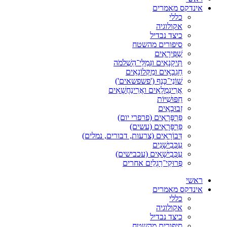
אינדקס מאמרים
כללי
אקולוגיה
כיצד נבדיל
סיפורים מהשטח
שַׁפִּירָאִים
תִּיקָנָאִים וגְּמַלֵּי־הַשְׁלֹמֹה
חַגְבָאִים ומַקְּלוֹנָאִים
שׁוֹנֵי־כָּנָף ('פשפשאים')
אֲרִינִמְלָאִים ואֲרִינַחֲשָׁאִים
חִפּוּשִׁיּוֹת
זְבוּבָאִים
פַּרְפָּרָאִים (פרפרי יום)
פַּרְפָּרָאִים (עשים)
דְּבוֹרָאִים (צרעות, דבורים, נמלים)
עַכְּבִישָׁנִים
עַכְּבִישָׁאִים (עכבישים)
פְּרוּקֵי־רַגְלַיִם אחרים
ראשי
אינדקס מאמרים
כללי
אקולוגיה
כיצד נבדיל
סיפורים מהשטח