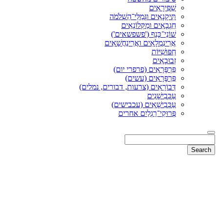
שַׁפִּירָאִים
תִּיקָנָאִים וגְּמַלֵּי־הַשְׁלֹמֹה
חַגְבָאִים ומַקְּלוֹנָאִים
שׁוֹנֵי־כָּנָף ('פשפשאים')
אֲרִינִמְלָאִים ואֲרִינַחֲשָׁאִים
חִפּוּשִׁיּוֹת
זְבוּבָאִים
פַּרְפָּרָאִים (פרפרי יום)
פַּרְפָּרָאִים (עשים)
דְּבוֹרָאִים (צרעות, דבורים, נמלים)
עַכְּבִישָׁנִים
עַכְּבִישָׁאִים (עכבישים)
פְּרוּקֵי־רַגְלַיִם אחרים