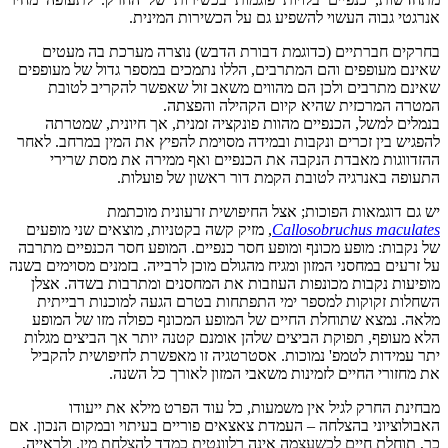
אנרגטי גבוה העשוי להשפיע גם על הכשירות המינית.
בחרקים חברתיים (כדוגמת דבורת הדבש) נוצרה מערכת בה מעטים
שאינם מעופפים והם המתרבים, הללו נתמכים במספר גדול של מעופפים
שאינם מתרבים ולכן הם מהווים משאב זול שאפשר להקריב לטובת
המטרה המרכזית שהיא קיום הקהילה והפצתה.
בנמלים למשל, הכנפיים מהוות פונקציה זמנית, אך חיונית, שמטרתה
להפגיש בין זכרים ונקבות ובמידה מסוימת להפיץ את המין במרחב. לאחר
ההזדווגות מאבדת הנקבה את הכנפיים ואף ממירה את מסת שרירי
התעופה באנרגיה לטובת הקמת דור ראשון של פועלות.
יש גם דוגמאות הפוכות; אצל החיפושית זרעונית מוכתמת
Callosobruchus maculates
, מזיק קשה בקטניות, מוצאים שני מופעים
של נקבות: מופע מכונף ומופע חסר כנפיים. המופע חסר הכנפיים מתרבה
על זרעים במחסני המזון ומגיח מהגולם מוכן לרבייה. בזמנים מסוימים בשנה
מופיעות נקבות מכונפות העוזבות את המחסנים ומתרבות בשדה. אצלן
השחלות זקוקות למספר ימי התפתחות בטרם הגעה למוכנות רבייתית
מלאה. נמצא שתוחלת החיים של המופע המכונף כפולה מזו של המופע
הלא מעופף, תפוקת הביצים שלהן אומנם קטנה יותר אך הביצים מגלות
יתר עמידות לטמפ' נמוכות. אסטרטגיה זו מאפשרת לחיפושית להקביל
את מחזורי החיים לזמינות משאבי המזון לאורך כל השנה.
מבחינת החרק לגיל אין משמעות, כל עוד הפרט מילא את ייעודו
האבולוציוני בהצלחה – העמדת צאצאים פוריים בעיתוי ובמקום הנכון. אם
כך, תוחלת חיים לכשעצמה אינה רלוונטית כמדד להצלחת מין. ולראייה,