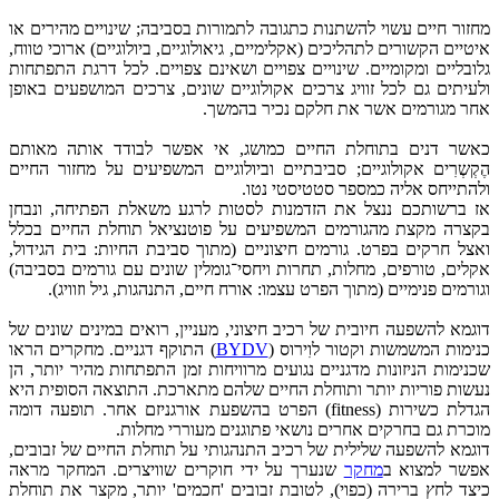
מחזור חיים עשוי להשתנות כתגובה לתמורות בסביבה; שינויים מהירים או
איטיים הקשורים לתהליכים (אקלימיים, גיאולוגיים, ביולוגיים) ארוכי טווח,
גלובליים ומקומיים. שינויים צפויים ושאינם צפויים. לכל דרגת התפתחות
ולעיתים גם לכל זוויג צרכים אקולוגיים שונים, צרכים המושפעים באופן
אחר מגורמים אשר את חלקם נכיר בהמשך.
כאשר דנים בתוחלת החיים כמושג, אי אפשר לבודד אותה מאותם
הֶקְשְרִים אקולוגיים; סביבתיים וביולוגיים המשפיעים על מחזור החיים
ולהתייחס אליה כמספר סטטיסטי נטו.
אז ברשותכם ננצל את הזדמנות לסטות לרגע משאלת הפתיחה, ונבחן
בקצרה מקצת מהגורמים המשפיעים על פוטנציאל תוחלת החיים בכלל
ואצל חרקים בפרט. גורמים חיצוניים (מתוך סביבת החיות: בית הגידול,
אקלים, טורפים, מחלות, תחרות ויחסי־גומלין שונים עם גורמים בסביבה)
וגורמים פנימיים (מתוך הפרט עצמו: אורח חיים, התנהגות, גיל וזוויג).
דוגמא להשפעה חיובית של רכיב חיצוני, מעניין, רואים במינים שונים של
כנימות המשמשות וקטור לוִירוס (
BYDV
) התוקף דגניים. מחקרים הראו
שכנימות הניזונות מדגניים נגועים מרוויחות זמן התפתחות מהיר יותר, הן
נעשות פוריות יותר ותוחלת החיים שלהם מתארכת. התוצאה הסופית היא
הגדלת כשירות (fitness) הפרט בהשפעת אורגניזם אחר. תופעה דומה
מוכרת גם בחרקים אחרים נושאי פתוגנים מעוררי מחלות.
דוגמא להשפעה שלילית של רכיב התנהגותי על תוחלת החיים של זבובים,
אפשר למצוא ב
מחקר
שנערך על ידי חוקרים שוויצרים. המחקר מראה
כיצד לחץ ברירה (כפוי), לטובת זבובים 'חכמים' יותר, מקצר את תוחלת