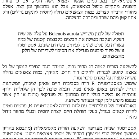
אופטימאליים. במכרסמים אפשר למצוא גישה דומה, אם כי פחות
קיצונית. מתקיים טיפול בצאצאים, אבל הוא מתמשך זמן קצר. אצלם
מחזורי הרבייה קצרים, כמות הצאצאים גדולה (יחסית ליונקים גדולים) ורק
אחוז קטן מהם שורד ומתרבה בהצלחה.
תטולה של לבנין משוייש Belenois aurota על עלה של שיח
הצלף. הנקבה מטילה את הביצים בקבוצות קטנות של כמה
עשרות על עלים שונים, לעיתים בשיחים שונים. אסטרטגיה
זו של פיזור סיכונים מגדילה את הסיכוי לשרידות של חלק
מהצאצאים.
להשקעה הורית קטנה תג מחיר גבוה, הנמדד כנגד הסיכוי הנמוך של כל
צאצא להגיע לבגרות ולהקים דור חדש. מאידך, כמות צאצאים גדולה
עשויה לפצות על מקדם סיכוי נמוך.
שימוש באסטרטגיית R רווח בסביבות חיים שאינן יציבות, המשתנות
תדיר, לעיתים באופן שאינו צפוי. דוגמא טובה לכך הן שלוליות חורף
עונתיות או כאשר בעלי חיים מסתמך על פונדקאי (צומח או חי) אשר
בעצמו מופיע לזמן קצר ובעיתוי משתנה.
באוכלוסיות של בעלי־חיים עם לחת ברירה לאסטרטגיית R, פרטים נוטים
להיות קטנים בגודל, בעלי תוחלת חיים קצרה יחסית ובעלי מחזור גידול
מהיר.
אסטרטגיה שנייה מעדיפה השקעה הורית מקסימאלית (מתבטא בהריון
ממושך וטיפול הורי ממושך) במחיר של מספר צאצאים מועט. אסטרטגיה