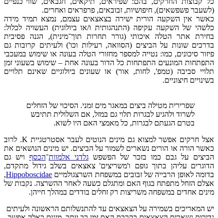
כל קבוצות החרקים, בהם: שפיראים, תיקאים, חגבאים, שווי־כנפיים
(לשעבר פשפשאים), חיפושיות, זבובאים, פרפראים ואחרים.
כאשר אין השקעה הורית ישירה בצאצאים עצמם, נמצא תמיד מידה
כלשהי של השקעה עקיפה (התנהגותית ו/או ביולוגית) העשויה לכלול:
בחירת אתר הטלה איכותי (גורר תחרות תוך־מינית), הגנה פסיבית
בדרכים שונות על הביצים (הסוואה, רעילות וכו') ולעיתים קרובות גם
פיזור סיכונים, כמו: נטייה למספר מחזורי הטלה בעונה או שימוש במעכבי
התפתחות המונעים התפתחות כל הדור בעונה אחת – שימוש בשעוני זמן
תלויי סביבה (טמפ', לחות, אור) או שעונים ביולוגיים שאינם תלויים
בשינויים חיצוניים.
שפרירית מטילה ביצים במאגר מים זמני. הסיכוי של הזחלים
לשרוד ולהגיע לבגרות תלוי גם במזל, אם השלולית תתיבש
בטרם הגעתם לבגרות, כל מאמצי האם היו לשוא.
אצל חרקים אפשר למצוא גם מינים הנוטים לעבר אסטרטגיית K. לרוב
כאשר הורה או הורים נשארים לשמור על הביצים. יש מינים הנושאים את
הביצים על גבם כמו בזכר של הפשפש
גלדני אלמוות
־
הכסף
ויש גם
הדוגרים עליהן בתוך גופם ו'משריצים' צאצאים בשלב גידול מתקדם,
בדומה לאופן הרבייה של זבובים במשפחת השרצגולמיים
Hippoboscidae
,
אצלם הזחל מתפתח בגוף האם ומתגלם כשעה לאחר ההשרצה. נקבות של
מינים אחדים במשפחה משריצות רק זחלים בודדים במהלך חייהן.
יש המאריכים בשמירה על הצאצאים עד להתנשלותם הראשונה ולעיתים
נדירות נשארים הצאצאים בקרבת האם זמן רב יותר. מינים כאלה אפשר