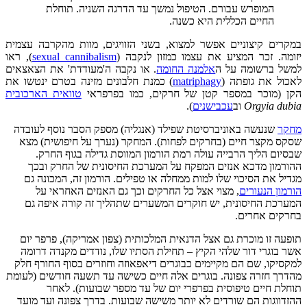
המופרש עבורם. הטיפול נמשך עד הדרגה השניה. תוחלת
החיים הכללית היא כשנה.
במקרים קיצוניים אפשר למצוא, בשני הזוויגים, מוות מהקרבה עצמית
יזומה. זכר המציע את עצמו כמזון לנקבה (
sexual cannibalism
), ראו
למשל ברשומה על ה
אלמנה החומה
. או נקבה ה'מעודדת' את הצאצאים
לאכול את גופתה (
matriphagy
) כמנת חלבונים מזינה בטרם ינטשו את
הקן (מוכר במספר קטן של חרקים, כמו בפרפראי
טוואית הארכובית
Orgyia dubia
וב
עכבישנים
).
מחקר
שנעשה באוניברסיטת שפילד (אנגליה) מספק הסבר נוסף לעובדה
שסקס מקצר חיים (בחרקים לפחות). המחקר (נערך על חיפושית) מצא
שבסיום הליך הרבייה עולה רמת הורמון המווסת גדילה בגוף החרק.
ההורמון מדכא אנזים המפקח על המערכת החיסונית של החרק ובכך
מגדיל את הסיכוי שלו למות ממחלה או טפילים. הורמון זה, המכונה גם
הורמון הנעורים
, מצוי אצל כל החרקים וכך גם האנזים האחראי על
המערכת החיסונית, יש חוקרים המשערים שתהליך זה קורה איפה גם
בחרקים אחרים.
תופעה זו מוכרת גם אצל הדנאית המלכותית (צפון אמריקה), פרפר יום
אשר בוגרי דור שלהי הקיץ – תחילת הסתיו שלו, נודדים מקנדה דרומה
למקסיקו, שם הם מקיימים כבוגרים דיאפאוזה וחוזרים בסוף החורף חלק
מהדרך חזרה צפונה. בוגרים אלה חיים כשישה עד תשעה חודשים (לעומת
תוחלת חיים טיפוסית בפרפרי יום של עד מספר שבועות). לאחר
ההזדווגות הם שורדים לא יותר משישה שבועות. בדרך צפונה ועד מועד