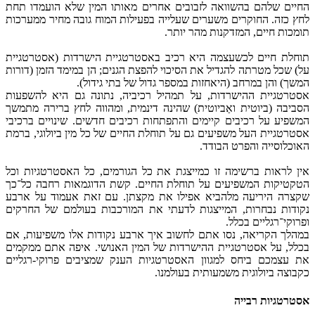
החיים שלהם בהשוואה לזבובים אחרים מאותו המין שלא הועמדו תחת
לחץ כזה. החוקרים משערים שעלייה בפעילות המוח גובה מחיר ממערכות
תומכות חיים, המזדקנות מהר יותר.
תוחלת חיים לכשעצמה היא רכיב באסטרטגיית הישרדות (אסטרטגיית
על) שכל מטרתה להגדיל את הסיכוי להפצת הגנים; הן במימד הזמן (דורות
המשך) והן במרחב (היאחזות במספר גדול של בתי גידול).
אסטרטגיית ההישרדות, על תמהיל רכיביה, נתונה גם היא להשפעות
הסביבה (ביוטית ואַביוטית) שהינה דינמית, ומהווה לחץ ברירה מתמשך
המשפיע על רכיבים קיימים והתפתחות רכיבים חדשים. שינויים ברכיבי
אסטרטגיית העל משפיעים גם על תוחלת החיים של כל מין ביולוגי, ברמת
האוכלוסייה והפרט הבודד.
אין לראות ברשימה זו כמייצגת את כל הגורמים, כל האסטרטגיות וכל
הטקטיקות המשפיעים על תוחלת החיים. קשת הדוגמאות רחבה כל־כך
שקצרה היריעה מלהביא אפילו את מקצתן. עם זאת אעמוד על ארבע
נקודות נבחרות, המייצגות לדעתי את המורכבות בעולמם של החרקים
ופרוקי־רגליים בכלל.
במהלך הקריאה, נסו אתם לחשוב איך ארבע נקודות אלו משפיעות, אם
בכלל, על אסטרטגיית ההישרדות של המין האנושי. איפה אתם ממקמים
את עצמכם ביחס למגוון האסטרטגיות הענק שמציבים פרוקי-רגליים
כקבוצה ביולוגית משמעותית בעולמנו.
אסטרטגיות רבייה