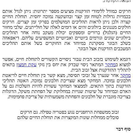
המאה הקודמת.
חרקים כמודל ללימודי הזדקנות מציעים מספר יתרונות: ניתן לגדל אותם
בכמויות גדולות לטווח זמן קצר ובהשקעה נמוכה יחסית. תוחלת החיים
קצרה ולכן ניתן לראות תהליכים המושלמים בפרקי זמן קצרים. חרקים
חולקים מנגנונים ביולוגים זהים או דומים לאלה של חולייתנים. שלבי מחזור
החיים (הגלגול) ברורים ומספקים יכולת מעקב נוחה אחר תהליכים
ביולוגיים שונים וגורמים ביוטיים ואביוטיים המשפיעים עליהם. דיאפאוזה
בשלב הבוגר מסקרנת במיוחד את החוקרים בשל אותם תהליכים
המעכבים הזדקנות אצל הבוגר.
דוגמא לשימוש בזבוב הבית עבור ניסויים הקשורים לתוחלת חיים, אפשר
למצוא ב
מחקר
המתאר ניסוי שבדק את יחס בין נזקי
עקת חמצון
בתאים
לתהליך ההזדקנות אצל זבוב הבית.
מחקר
אחר שנערך על זבובי תסיסה, מצא קשר בין תוחלת חיים לדיאטת
חלבונים נמוכה. המחקר מצא שצריכת חלבונים נמוכה, האטה תהליכי
הזדקנות בתוך התאים. לממצאי המחקר עשויות להיות השלכות גם על
האדם ובמיוחד על שיטות שנויות במחלוקת של הפחתת משקל, הדוגלות
בצריכה מוגברת של חלבונים והפחתת משמעותית של צריכת פחמימות.
זבוב ממשפחת הרחפניים נגוע בפטריה טפילה. גם חרקים
סובלים ממחלות שונות המקצרות את תוחלת החיים שלהם
סוף דבר