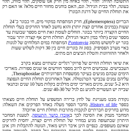
התשובה תהיה: 'תלוי', תלוי באיזה מין חרק אנו עוסקים, תלוי בזוויג, תלוי
בעונה, תלוי בבית הגידול. וגם, האם בוחנים מחזור חיים מלא? או האם רק
את תוחלת החיים של דרגת הבוגר?
הבריום (Ephemeroptera), חרק המתפתח במקווי מים, חי כבוגר כ־24
שעות (במינים אחדים קצת יותר) והוא נחשב לאחד החרקים בעלי תוחלת
החיים הקצרה ביותר כבוגר. הזחלים לעומת זאת חיים מספר שבועות עד
מספר שנים (תלוי במין ותנאי הגידול). תוחלת חיים אף קצרה יותר עבור
בוגר יש לימשוש מהסוג
Pontomyia
המתפתח במים המלוחים של לגונות
באיי מערב הפסיפיק. בסוג זה בוגרים חיים בין 30 דקות לשלוש שעות
ולאחר ההזדווגות והטלת הביצים הם מתים.
את שיאי תוחלת החיים של פרוקי־רגליים יבשתיים נמצא בקרב
העכבישים. עכבישים חיים לרוב מספר חודשים או שנים ספורות. מאריכי
הימים שבהם מגיעים בעיקר ממשפחת הפרווניתיים Theraphosidae,
עליהם נמנים עכבישי הטרנטולה. אצל האחרונים תוחלת החיים הנפוצה
היא 5-2 שנים, מינים מאריכי ימים מדלגים בקלות מעל 10 שנים ובתנאי
שבייה יש העשויים להגיע גם לגיל של 40-30 שנים.
נקודת מבט מעניינת על לחץ ברירה המשפיע על תוחלת חיים מצאתי
בספר
History of life
, מחבר הספר מעלה באחד הפרקים את השאלה:
מדוע בחרקים חברתיים לנקבות מתרבות תוחלת חיים ארוכה?
המחבר מנמק את הסיבה לכך ב
אובדן כושר התעופה
. לטענת המחבר
היתרון שבתעופה מגיע במחיר של תוחלת חיים קצרה, יחסית לחרקים
שאינם מעופפים. כנפיים הינן איבר רגיש מאוד, הנוטה להתבלות והן אינן
מתחדשות, כנפיים בלויות פוגמות בכשירות של החרק. לתעופה מחיר