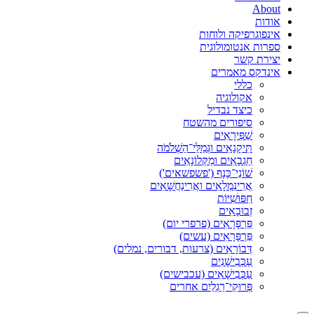
About
אודות
אינפוגרפיקה ולוחות
ספרות אנטומולוגית
יצירת קשר
אינדקס מאמרים
כללי
אקולוגיה
כיצד נבדיל
סיפורים מהשטח
שַׁפִּירָאִים
תִּיקָנָאִים וגְּמַלֵּי־הַשְׁלֹמֹה
חַגְבָאִים ומַקְּלוֹנָאִים
שׁוֹנֵי־כָּנָף ('פשפשאים')
אֲרִינִמְלָאִים ואֲרִינַחֲשָׁאִים
חִפּוּשִׁיּוֹת
זְבוּבָאִים
פַּרְפָּרָאִים (פרפרי יום)
פַּרְפָּרָאִים (עשים)
דְּבוֹרָאִים (צרעות, דבורים, נמלים)
עַכְּבִישָׁנִים
עַכְּבִישָׁאִים (עכבישים)
פְּרוּקֵי־רַגְלַיִם אחרים