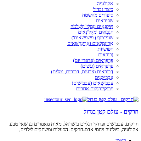
אקולוגיה
כיצד נבדיל
סיפורים מהשטח
שַׁפִּירָאִים
תִּיקָנָאִים וגְּמַלֵּי־הַשְׁלֹמֹה
חַגְבָאִים ומַקְּלוֹנָאִים
שׁוֹנֵי־כָּנָף ('פשפשאים')
אֲרִינִמְלָאִים ואֲרִינַחֲשָׁאִים
חִפּוּשִׁיּוֹת
זְבוּבָאִים
פַּרְפָּרָאִים (פרפרי יום)
פַּרְפָּרָאִים (עשים)
דְּבוֹרָאִים (צרעות, דבורים, נמלים)
עַכְּבִישָׁנִים
עַכְּבִישָׁאִים (עכבישים)
פְּרוּקֵי־רַגְלַיִם אחרים
חרקים - עולם קטן בגדול
חרקים, עכבישים ופרוקי רגליים בישראל. מאות מאמרים בנושאי טבע,
אקולוגיה, ביולוגיה ויחסי אדם-חרקים. הפעלות ומשחקים לילדים,
ראשי