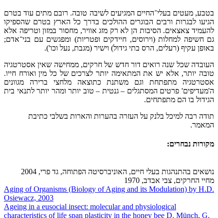
בטבע, מעטים בעלי־החיים המגיעים לשיבה טובה. רובם מתים עוד בטרם
הגיעו לבגרות ורבים הבוגרים ההולכים בדרך כל הארץ בטרם שהספיקו
להעמיד צאצאים. הסיבות הן לא רק מזג אוויר, מחסור במזון וטריפה אלא
גם חשיפה למחלות (וירוסים, חיידקים ופטריות) ומפגשים עם בני־אדם;
באופן עקיף (רעלים, הרס בתי גידול) וישיר (מגבת, נעל וכו').
העובדה שכל שנה רואים דור חדש של חרקים, ממחישה שאין אסטרטגיה
טובה יותר, אלא יש את המתאימה יותר לצרכים של כל מין ואורח חייו.
אסטרטגיה מתפתחת וגם משתנת כתוצאה מלחצי ברירה מגוונים
ה'מעדיפים' פרטים המסתגלים – גנטית – טוב יותר ומהר יותר לתנאי בית
הגידול בו הם מתפתחים.
תודה רבה למיכל בלנק על העזרה בהערות והארות בשלבי כתיבת
המאמר.
מקורות נבחרים:
נושאים בהתנהגות בעלי חיים, האוניברסיטה הפתוחה, גד פרי, 2004
מחיי החרקים, צבי אבדב, 1970
Aging of Organisms (Biology of Aging and its Modulation) by H.D.
Osiewacz, 2003
Ageing in a eusocial insect: molecular and physiological
characteristics of life span plasticity in the honey bee D. Münch, G.