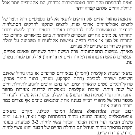
נוטים להתפתח מהר יותר בטמפרטורות גבוהות, הם אקטיביים יותר אבל
תוחלת החיים שלהם קצרה יותר.
התאמת מחזור החיים של חרקים לתנאי אקלים ספציפיים היא תוצר של
לחצים אבולוציוניים ארוכי טווח, לחצים שהקנו לחרקים הסתגלויות
ייחודיות המאפשרות להם להתקיים באותם תנאים, ובכך להשיג יתרון
תחרותי על מינים אחרים העשויים להתחרות בהם במישורים אחרים כמו
תחרות על מזון או אתרי רבייה. גמישות אקולוגית זו משפיעה על יכולת
החרק לשרוד גם שינויים לא צפויים.
מאידך, גמישות התפתחותית צרה רגישה יותר לשינויים שאינם צפויים,
העשויים להאט התפתחות (מחזור חיים ארוך יותר) או לגרום למוות בטרם
עת.
בתנאי יציבות אקלימית (יחסית) כבאזורים טרופיים או בתי גידול שאינם
חשופים ישירות לסביבה (תחת הקרקע, מערה, בתוך חומר צמחי),
פרוקי־רגליים נוטים להאריך ימים. יש בהם הזוכים להגיע לתוחלת חיים
של שנה ויותר. יציבות אקלימית מאפשרת לדרגות צעירות מחזור
התפתחות רציף (זמינות מזון רציפה) עד לשלב הבוגר. היא עשויה ל'עודד"'
מספר גדול של מחזורי רבייה בעונה אחת ובתנאים טובים אף נוצרים כמה
דורות בעונה אחת.
זבוב הבית
Musca domestica
המוכר לכולנו, מקיים בתנאים
אופטימאליים (בעונה החמה) מחזור התפתחות קצר מאוד, 14-10 ימים
משלב הביצה ועד דרגת הבוגר. הבוגר עשוי לחיות 3-2 שבועות. בעונה
הקרה מתארך מחזור הגידול וגם תוחלת החיים של הבוגר והוא עשוי לחיות
כחודש עד חודשיים.