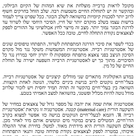
מקובל לראות ברבייה מוצלחת את שיא המהות של הקיום הביולוגי,
ובהקשר זה יש לתוחלת החיים משמעות רבה. שלב הזחל בחרקים חשוף
לרוב יותר לסכנות קיומיות בהשוואה לשלב הבוגר. ככל שפרט צריך לעמוד
ברשות עצמו בשלב מוקדם יותר של חייו, הסיכוי היחסי שלו לשרוד עד
לדרגת הבוגר נמוך יותר. מצב זה מייצר לחץ אבולוציוני על ההורים לספק
לצאצאים נקודת התחלה לחיים, טובה ככל האפשר.
בכדי לשפר את סיכוי הדרגה המתפתחת לשרוד, התפתחו טיפוסים שונים
של אסטרטגיות רבייה. אסטרטגיות המשמשות משקל נגד מול מקדם
הסיכון הניצב בפני צאצא מתפתח ומספקות לו יתרון יחסי במרוץ נגד כל
הסיכויים. מתוך כך יש לאסטרטגיית הרבייה השפעה ישירה על תוחלת
החיים של כל מין.
במדע האקולוגיה מתארים שני מודלים קיצוניים של אסטרטגיות רבייה.
בעלי־חיים נוקטים לרוב בגישת ביניים כלשהי, הנוטה לאחת הקצוות.
השוואה בין בעלי־חיים בהקשר זה תהיה תמיד יחסית ויש לזכור שלרוב
מודל נוטה להיות מכליל ופשטני, בהשוואה למצב האמיתי בטבע.
אסטרטגיה אחת שמה את יהבה על מספר גדול של צאצאים במחיר של
השקעה הורית (maternal care) קטנה. אסטרטגיה זו נקראת 'אסטרטגיית
רבייה R'. דוגמא לבעלי־חיים הנוקטים בגישה כזו אפשר למצוא בקרב
הדו־חיים, המטילים ביצים במקווי מים ונוטשים אותם מיד לאחר מכן.
אצלם השקעה הורית היא מידתית מאוד. למשל: בחירת אתר ההטלה
איכותי, במטרה לספק לצאצאים נקודת פתיחה טובה ותנאי התפתחות