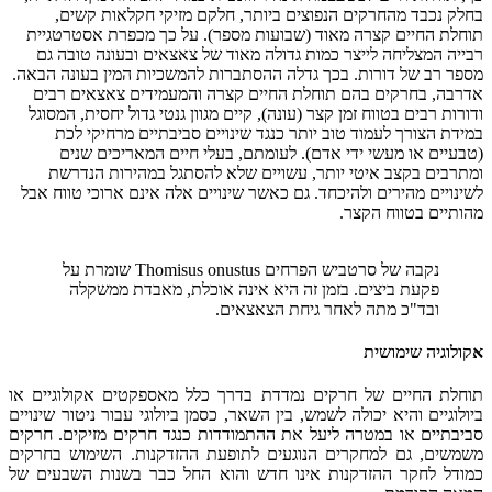
בחלק נכבד מהחרקים הנפוצים ביותר, חלקם מזיקי חקלאות קשים,
תוחלת החיים קצרה מאוד (שבועות מספר). על כך מכפרת אסטרטגיית
רבייה המצליחה לייצר כמות גדולה מאוד של צאצאים ובעונה טובה גם
מספר רב של דורות. בכך גדלה ההסתברות להמשכיות המין בעונה הבאה.
אדרבה, בחרקים בהם תוחלת החיים קצרה והמעמידים צאצאים רבים
ודורות רבים בטווח זמן קצר (עונה), קיים מגוון גנטי גדול יחסית, המסוגל
במידת הצורך לעמוד טוב יותר כנגד שינויים סביבתיים מרחיקי לכת
(טבעיים או מעשי ידי אדם). לעומתם, בעלי חיים המאריכים שנים
ומתרבים בקצב איטי יותר, עשויים שלא להסתגל במהירות הנדרשת
לשינויים מהירים ולהיכחד. גם כאשר שינויים אלה אינם ארוכי טווח אבל
מהותיים בטווח הקצר.
נקבה של סרטביש הפרחים Thomisus onustus שומרת על
פקעת ביצים. בזמן זה היא אינה אוכלת, מאבדת ממשקלה
ובד"כ מתה לאחר גיחת הצאצאים.
אקולוגיה שימושית
תוחלת החיים של חרקים נמדדת בדרך כלל מאספקטים אקולוגיים או
ביולוגיים והיא יכולה לשמש, בין השאר, כסמן ביולוגי עבור ניטור שינויים
סביבתיים או במטרה ליעל את ההתמודדות כנגד חרקים מזיקים. חרקים
משמשים, גם למחקרים הנוגעים לתופעת ההזדקנות. השימוש בחרקים
כמודל לחקר ההזדקנות אינו חדש והוא החל כבר בשנות השבעים של