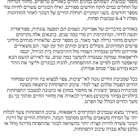
מספר שבועות. לעומתם במינים החיים באזורים טרופיים, מחזור הגדילה
של הזחלים במים לוקח חודשים ספורים, ואילו הבוגרים עשויים לחיות עוד
מספר חודשים. בשני המקרים תוחלת החיים של הבוגר לאחר ההזדווגות
נופלת ל 6-4 שבועות ופחות.
באזורים מדבריים של אפריקה, גשמים הם תופעה עונתית, ספוראדית
וקשה לחיזוי, המתקיימת רק מדי כמה שנים. בתנאים אלה מקיימים
יתושים מחזור גדילה קצר מאוד, בן מספר ימים, שלאחריו מגיחים מיליוני
פרטים המזדווגים, מטילים ביצים ומתים תוך זמן קצר. הם משאירים
אחריהם זחלים שבמידה ויעמדו מול התייבשות בית הגידול, יכנסו
לדיאפאוזה עמוקה שעשויה להמשך כמה שנים, עד לאירוע הגשם הבא
שיאפשר להם לסיים את ההתפתחות, להגיח כבוגרים ולייצר את הדור
הבא (מידע עפ"י פנחס אמיתי).
ככל שסביבת החיים נוטה לאי־יציבות, צפוי למצוא בה חרקים שמחזור
החיים הפעיל שלהם קצר למדי. עיכוב התפתחות כתוצאה מעקה
סביבתית (טמפ' קיצונית או מחסור במזון) או כתגובה למעכבי התפתחות
ביולוגיים (פיזור סיכונים) מאריך לכאורה את מחזור החיים ומתוך כך גם
משך החיים הכולל של הפרט.
מאידך נמצא שבמינים המקיימים דיאפאוזה, עיכוב התפתחות עשוי לכלות
יתר על המידה משאבים עליהם מסתמך הבוגר, ותוחלת החיים של דרגת
הבוגר עשויה להיות קצרה יותר בהשוואה לבוגר שהתפתח מדרגה (זחל או
גולם) שלא עברה עיכוב התפתחות.