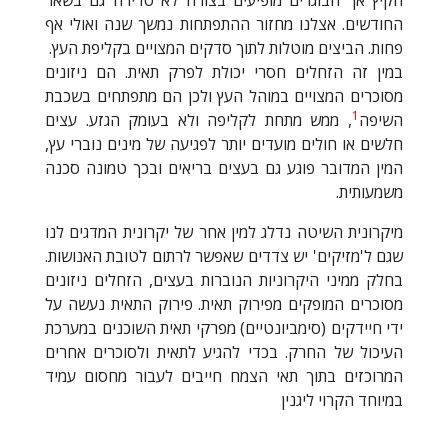
החודשים. אצלנו מחזור ההתפתחות נמשך שנה ואולי אף
פחות. הביצים מוטלות לתוך סדקים המצויים בקליפת העץ.
במין זה הזחלים חסרי יכולת לפרק תאית. הם ניזונים
מסוכרים המצויים במוהל העץ ולכן הם מתפתחים בשכבת
1
השיפה
, ממש מתחת לקליפה ולא בעומק הגזע. עצים
חלשים או חולים מועדים יותר לפגיעה של מינים נוברי עץ,
המין המדובר פוגע גם בעצים בריאים ובכך טמונה סכנה
משמעותית.
מיקרונית השיטה נדלג למין אחר של יקרונית המדגים לנו
שגם ל'מזיקים' יש צדדים שאפשר לרתום לטובת האנושות.
בחלק ממיני היקרוניות הנוברות בעצים, הזחלים ניזונים
מסוכרים המופקים מפירוק תאית. פירוק התאית נעשה על
ידי חיידקים (סימביונטיים) מפרקי תאית השוכנים במערכת
העיכול של החרק. בכדי להגיע לתאית ולסוכרים אחרים
המרוכזים בתוך תאי הצמח חייבים לעבור מחסום עמיד
במיוחד הקרוי ליגנין