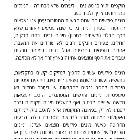
מוקפים 'תיירים' משונים – לעיתים שלא מבחירה – המגלים
במחוזותינו ארץ חלב ודבש.
מינים פולשים הם אחת הבעיות החמורות עימן אנו נאלצים
להתמודד בעידן המודרני. כל שנה מגיעים לאזורנו שלא
דרך הדלת (ולעיתים במכוון) מינים זרים, בהם חרקים,
זוחלים, צפורים ויונקים. רבים לא שורדים את המעבר,
אחרים נתפסים בחרפתם אבל רבים ובמיוחד חרקים
עוברים את הסף ומוצאים אחיזה בארץ זרה אך לא מכזיבה.
מינים פולשים עשויים להפוך למזיקים קשים בחקלאות,
בתעשיה ועשויים לשמש נשאים לוירוסים, חידקים ופטריות
היכולים להסב נזקים לחקלאות או לעורר מחלות לא
סימפטיות. מינים פולשים המסתגלים היטב למציאות
חדשה עשויים לדחוק ואף להעלים מינים מקומיים ובכך
לפגוע לא רק בפאונה המקומית אלא להסב נזק למרקם
האקולוגי המהווה מדד לבריאות הסביבה כולה. הבעיה
מחריפה כאשר מינים פולשים מוצאים אצלנו "מינים
מוכרים" של צמחים שהוחדרו בצורה מכוונת לשם גינון או