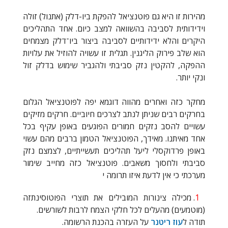
מהירות זו היא גם פוטנציאל להפקת ביו-דלק (אתנול) זולה
וידידותית לסביבה בהשוואה למצב כיום. אחד התהליכים
היקרים והלא ידידותיים לסביבה ביצור ביו־דלק מצמחים
הוא שלב פירוק הליגנין. תגלית זו עשויה להוזיל את עלויות
ההפקה, להקטין נזק סביבתי ולהגביר שימוש בדלק זול
ונקי יותר.
מחקר כזה ואחרים מהווה דוגמא יפה לפוטנציאל הגלום
בחרקים רבים שניתן לנתב לצרכים חיוביים. חרקים מזיקים
עשויים להסב נזקים חמורים הפוגעים באופן עקיף בכל
אחד מאיתנו. מאידך, הפוטנציאל הטמון ברבים מהם עשוי
באופן פרדוקסלי ליעל תהליכים תעשייתיים, לצמצם נזק
סביבתי ולחסוך משאבים. פוטנציאל כזה מחייב שימור
מערכתי כי אין לדעת איזו תרומה י
1
. מכילה צינורות המובילים את תוצרי הפוטוסינתזה
(מוטמעים) מהעלים לכל חלקי הצמח לרבות לשורשים.
תודה ל
עוז ריטנר
על העזרה בהכנת הרשומה.