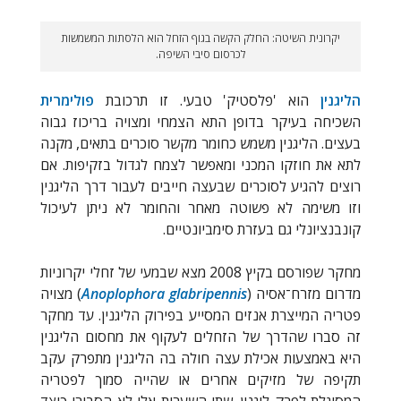
יקרונית השיטה: החלק הקשה בגוף הזחל הוא הלסתות המשמשות
לכרסום סיבי השיפה.
הליגנין
הוא 'פלסטיק' טבעי. זו תרכובת
פולימרית
השכיחה בעיקר בדופן התא הצמחי ומצויה בריכוז גבוה
בעצים. הליגנין משמש כחומר מקשר סוכרים בתאים, מקנה
לתא את חוזקו המכני ומאפשר לצמח לגדול בזקיפות. אם
רוצים להגיע לסוכרים שבעצה חייבים לעבור דרך הליגנין
וזו משימה לא פשוטה מאחר והחומר לא ניתן לעיכול
קונבנציונלי גם בעזרת סימביונטיים.
מחקר שפורסם בקיץ 2008 מצא שבמעי של זחלי יקרוניות
מדרום מזרח־אסיה (
Anoplophora glabripennis
) מצויה
פטריה המייצרת אנזים המסייע בפירוק הליגנין. עד מחקר
זה סברו שהדרך של הזחלים לעקוף את מחסום הליגנין
היא באמצעות אכילת עצה חולה בה הליגנין מתפרק עקב
תקיפה של מזיקים אחרים או שהייה סמוך לפטריה
המסוגלת לפרק ליגנין. שתי השערות אלו לא הסבירו כיצד