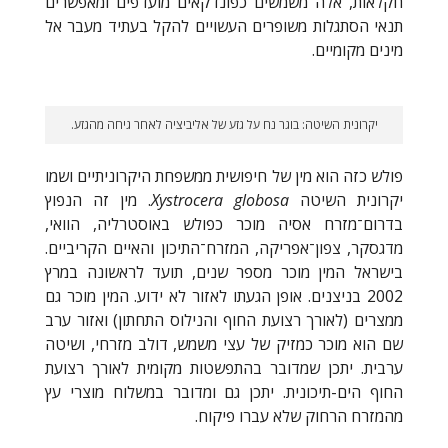
חקלאות, אלה משמשים כפונדקאים מועדפים ומאפשרים
תנאי הסתגלות משופרים העשויים להקל בעתיד מעבר אל
מינים מקומיים.
יקרונית השיטה: בוגר נח על גזע של אליביציה לאחר גיחה מהגזע.
פולש כזה הוא מין של חיפושית ממשפחת היקרוניתיים ושמו
יקרונית השיטה
Xystrocera globosa
. מין זה הנפוץ
בדרום־מזרח אסיה מוכר כפולש באוסטרליה, הוואי,
מדגסקר, צפון־אפריקה, המזרח־התיכון והאיים הקריביים.
בישראל המין מוכר מספר שנים, תועד לראשונה במרץ
2002 בניצנים. אופן הגעתו לאזור לא ידוע. המין מוכר גם
ממצרים (לאורך רצועת החוף והנילוס התחתון) ואזור ערב
שם הוא מוכר כמזיק של עצי משמש, דולב מזרחי, ושיטה
ערבית. יתכן שמדובר בהתפשטות מקומית לאורך רצועת
החוף הים-תיכונית. יתכן גם ומדובר במשלוח מוצרי עץ
מהמזרח הרחוק שלא עברו פיקוח.