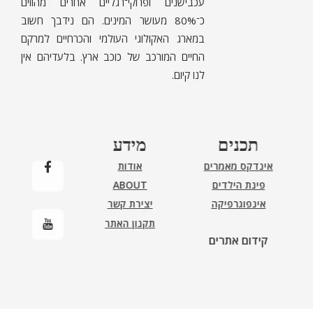
עכבישנים ופרוקי־רגליים אחרים מהווים
כ־80% מעושר המינים. הם נידבך חשוב
במארג האקולוגי העולמי והכרחיים למרקם
החיים המורכב של כוכב ארץ. בלעדיהם אין
לנו קיום.
תכנים
מידע
אינדקס מאמרים
אודות
פינת הילדים
ABOUT
אינפוגרפיקה
יצירת קשר
תקנון האתר
קידום אתרים