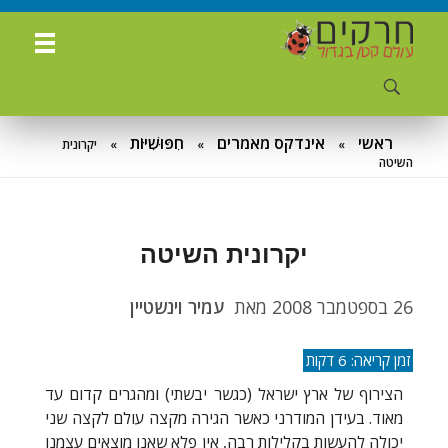
ח
רקים - עולם קטן בגדול
חרקים, עכבישים ופרוקי רגליים בישראל. מאות מאמרים בנושאי טבע, אקולוגיה, ביולוגיה ויחסי אדם-חרקים. הפעלות ומשחקים לילדים,
ראשי
אינדקס מאמרים
חִפּוּשִׁיּוֹת
»
»
»
יקרונית
השיטה
יקרונית השיטה
26 בספטמבר 2008
מאת
עמיר וינשטיין
הצירוף של ארץ ישראל (כגשר יבשתי) ומהגרים קדום עד
מאוד. בעידן המודרני כאשר הגירה מקצה עולם לקצה שני
יכולה להעשות בקלילות רבה, אין פלא שאנו מוצאים עצמנו