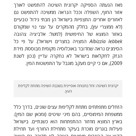
מאז הגעתה הספיקה יקרונית השיטה להתפשט לאורך
אזור החוף, השפלה וככל הנראה ממשיכה להתפשט גם
לאזורים אחרים. התצפיות בישראל הן מבתי גידול טבעיים
(לא ממוצרי עץ), בחלק מהמקרים על עצי נוי שמקורם
באזור המוצא של החיפושית (למשל: אלביציה צהובה
Albizzia lebbek
המצויה במצרים וישראל). על פי כל
הסימנים נראה שמדובר באוכלוסיה מקומית מבוססת. מידת
הנזק לחקלאות בישראל לא נחקרה עדיין (נכון לשנת
2009), אם כי קיים מעקב מוגבל על התפשטות המין.
יקרונית השיטה: זחל בתנוחה אופיינית בשכבת השיפה מתחת לקליפת
העץ.
הזחלים מתפתחים מתחת לקליפות עצים שונים, בדרך כלל
ממשפחת המימוסיים, בהם מיני שיטים (ומכאן שם המין).
בארץ המוצא מחזור ההתפתחות הוא כשנתיים. בישראל
פעילות בוגרים מוכרת בעיקר מתחילת החורף ועד תחילת
הקיץ אך הבוגרים מופיעים בצורה לא סדירה גם בשאר