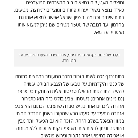
ומוצלים מעט, שם נמצאים רוב המארחים המועדפים.
כאלה נמצא בשולי יערות פתוחים ומוצלים למחצה, מטעים,
בתות שיחים וכדומה. בצפון ישראל אפשר למצוא אותו גם
בחרמון, עד לגובה של 1500 מטרים שם ניתן למצוא אותו
מאפריל עד מאי.
נקבה של כתום־כנף על טופח ריסני, אחד מפרחי הצוף המועדפים על
המין הזה.
כתום־כנף זכה לשמו בזכות הזכר המעוטר במחצית כתומה
של כנפיו הקדמיות. על טבעו של הצבע הבולט עשויה
להעיד התנהגותו הכאילו טריטוריאלית הדוחקת כל פרפר
(גם מינים אחרים) משטחו. צבע בולט כזה הוא כתמרור
אזהרה לזכרים אחרים. יש סברה שהצבע הכתום הוא צבע
אזהרה המעיד על טעמו הרע שמקורו בשמן החרדל המצוי
במזון הנאכל בשלב הזחל. הזכר הוא גם הפעיל יותר מבין
הזוויגים וניתן לראות אותו מעופף דקות ארוכות ללא מנוחה
או אכילה בחיפוש אחר נקבות וגירוש פולשים.