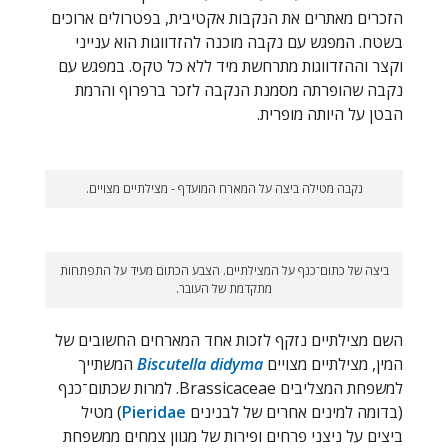
הזכרים מאתרים את הנקבות אקטיבית, בפטרולים ארוכים
בשטח. המפגש עם נקבה מוכנה להזדווגות הוא ענייני
וקצר וההזדווגות מתרחשת מיד ללא כל טקס. במפגש עם
נקבה שהופרתה מסמנת הנקבה לזכר ברפרוף והרמת
הבטן על היותה מופרית.
נקבה מטילה ביצה על המארח המועדף - מצילתיים מצויים.
ביצה של כתום־כנף על המצילתיים. הצבע הכתום מעיד על התפתחות
מתקדמת של העובר.
השם מצילתיים נזקף לזכות אחד המארחים החשובים של
המין, מצילתיים מצויים
Biscutella didyma
המשתייך
למשפחת המצליבים Brassicaceae. למרות שכתום־כנף
(בדומה למינים אחרים של לבנינים
Pieridae
) מטיל
ביצים על ניצני פרחים ופירות של מגוון צמחים ממשפחת