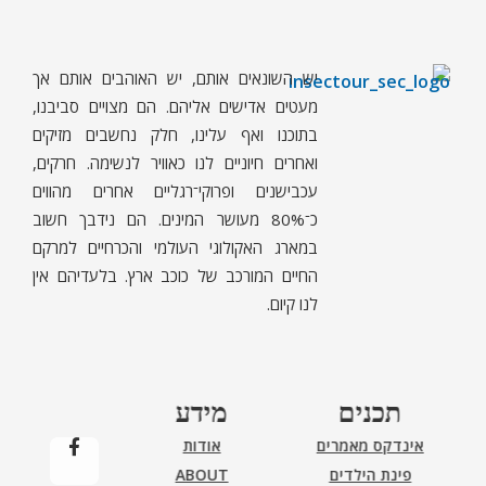
יש השונאים אותם, יש האוהבים אותם אך
ח
רקים - עולם קטן בגדול
חרקים, עכבישים ופרוקי רגליים בישראל. מאות מאמרים בנושאי טבע, אקולוגיה, ביולוגיה ויחסי אדם-חרקים. הפעלות ומשחקים לילדים,
מעטים אדישים אליהם. הם מצויים סביבנו,
בתוכנו ואף עלינו, חלק נחשבים מזיקים
ואחרים חיוניים לנו כאוויר לנשימה. חרקים,
עכבישנים ופרוקי־רגליים אחרים מהווים
כ־80% מעושר המינים. הם נידבך חשוב
במארג האקולוגי העולמי והכרחיים למרקם
החיים המורכב של כוכב ארץ. בלעדיהם אין
לנו קיום.
תכנים
מידע
אינדקס מאמרים
אודות
פינת הילדים
ABOUT