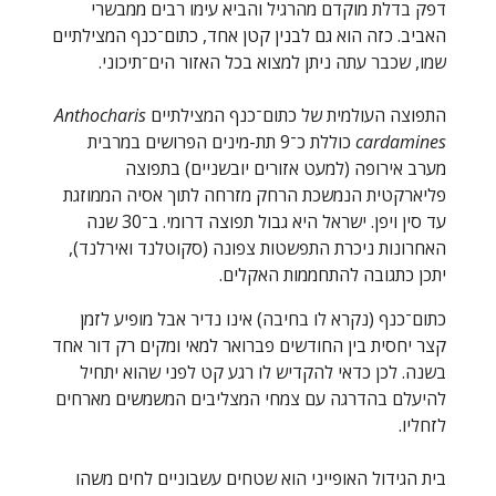
דפק בדלת מוקדם מהרגיל והביא עימו רבים ממבשרי
האביב. כזה הוא גם לבנין קטן אחד, כתום־כנף המצילתיים
שמו, שכבר עתה ניתן למצוא בכל האזור הים־תיכוני.
התפוצה העולמית של כתום־כנף המצילתיים
Anthocharis
cardamines
כוללת כ־9 תת-מינים הפרושים במרבית
מערב אירופה (למעט אזורים יובשניים) בתפוצה
פליארקטית הנמשכת הרחק מזרחה לתוך אסיה הממוזגת
עד סין ויפן. ישראל היא גבול תפוצה דרומי. ב־30 שנה
האחרונות ניכרת התפשטות צפונה (סקוטלנד ואירלנד),
יתכן כתגובה להתחממות האקלים.
כתום־כנף (נקרא לו בחיבה) אינו נדיר אבל מופיע לזמן
קצר יחסית בין החודשים פברואר למאי ומקים רק דור אחד
בשנה. לכן כדאי להקדיש לו רגע קט לפני שהוא יתחיל
להיעלם בהדרגה עם צמחי המצליבים המשמשים מארחים
לזחליו.
בית הגידול האופייני הוא שטחים עשבוניים לחים משהו