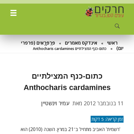
ח
רקים - עולם קטן בגדול
חרקים, עכבישים ופרוקי רגליים בישראל. מאות מאמרים בנושאי טבע, אקולוגיה, ביולוגיה ויחסי אדם-חרקים. הפעלות ומשחקים לילדים,
ראשי
אינדקס מאמרים
פַּרְפָּרָאִים (פרפרי
»
»
יום)
»
כתום-כנף המצילתיים Anthocharis cardamines
כתום-כנף המצילתיים
Anthocharis cardamines
11 בנובמבר 2012
מאת
עמיר וינשטיין
'רשמית' האביב מתחיל ב־21 במרץ. השנה (2010) הוא