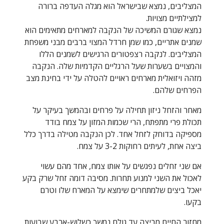
המצליבים, נמצא שבישראל הוא מגלה העדפה ברורה
למצילתיים מצויות.
נמצא שגורם המשיכה של הנקבה למארחים מתאימים הוא
שמנים אתריים, כמו שמן חרדל המצוי ברבים מבני משפחת
המצליבים. לנקבה רצפטורים הרגישים לשמנים הללו
והמצויים בשערות שעל הרגליים הקדמיות שלה. הנקבה
מזהה ויזואלית מארחים ראויים להטלה על ידי בחינת מצב
הפרחים שלהם.
מאחר והזחל ניזון תחילה על פרחים ובהמשך בעיקר על
תכולת פרי מתפתח, הרי שכמות המזון על צמח בודד
מספיקה בדוחק לזחל אחד. לכן הנקבה מטילה בדרך כלל
ביצה אחת, לעיתים רחוקות 3-2 על צמח.
אם שני זחלים נפגשים על אותו צמח, אחד מהם עשוי
לאכול את השני למנוע תחרות. מסיבה דומה זחל שרק בקע
יאכל ביצים שלמתחרים שימצא על המארח שלו וטרם
בקעו.
מחזור החיים מביצה עד גולם נמשך כשלוש-ארבע שבועות