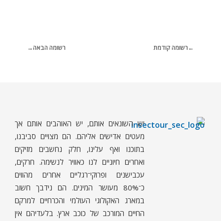
רשומה קודמת
רשומה הבאה
יש השונאים אותם, יש האוהבים אותם אך
ח
רקים - עולם קטן בגדול
חרקים, עכבישים ופרוקי רגליים בישראל. מאות מאמרים בנושאי טבע, אקולוגיה, ביולוגיה ויחסי אדם-חרקים. הפעלות ומשחקים לילדים,
מעטים אדישים אליהם. הם מצויים סביבנו,
בתוכנו ואף עלינו, חלק נחשבים מזיקים
ואחרים חיוניים לנו כאוויר לנשימה. חרקים,
עכבישנים ופרוקי־רגליים אחרים מהווים
כ־80% מעושר המינים. הם נידבך חשוב
במארג האקולוגי העולמי והכרחיים למרקם
החיים המורכב של כוכב ארץ. בלעדיהם אין