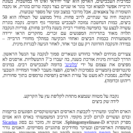
כמרבית העכבישים, הארסן הוא יצור יחידאי ואינו חי במושבות. בעונת
הרבייה אפשר למצוא זכר בוגר או שניים בצד נקבה טרום בוגרת, או נקבה
השומרת על צאצאים, אבל מדובר במצב זמני של מספר שבועות.
הנקבה חיה עד שנתיים, לרוב פחות. גודל ממוצע של תטולה הוא 50
ביצים, כמות הנחשבת נמוכה לעכביש במימדי גוף דומים. נקבה בוגרת
עשויה לבצע עד כחמישה מחזורי רבייה בשנה (לרוב פחות). פוריות הנקבה
תלויה מאוד בתדירות המפגשים עם זכרים. מחקרים הראו ירידה
משמעותית בכמות הביצים ואחוזי הבקיעה במהלך מחזורי הרבייה –
במידה והנקבה הזדווגה רק עם זכר אחד, לאחר הגיעה לבגרות מינית.
צעירים מגיחים לאחר כחודש ונשארים סמוך לנקבה עד הנשל הראשון.
הדרך לבגרות מינית אורכת כשנה, בה יעברו כ־7 התנשלויות. ארסנים לא
מפיצים את עצמם על ידי '
בלונינג'
בדומה לעכבישים רבים. במינים
סינטרופים (המצויים בסמיכות לאדם), הפצה מעבר לאזור המחייה הטבעי
שלהם, נסמכת לא מעט על עזרת האדם (תפיסת טרמפים בתוך סחורות,
ריהוט וכדומה).
נקבה על מטווה שנמצא מתחת לקליפת עץ על הקרקע.
לידה שק ביצים
הארס חלבוני ומשתייך לקבוצת הארסים הציטוטוקסיים הפוגעים ברקמות
ובדם ועשויים לגרום לכיב מקומי. הרכיב המשמעותי בארס הוא אנזים
מפרק הנקרא Sphingomyelinase-D. אנזים זה, מוכר גם בסוג
Sicarius
(משפחת הארסניים) ובעיקר מחידקים פתוגניים מסויימים. האנזים גורר
פירוק של
ריקמת החיבור
ועשוי להסב נזק רקמתי משמעותי. מאפייני