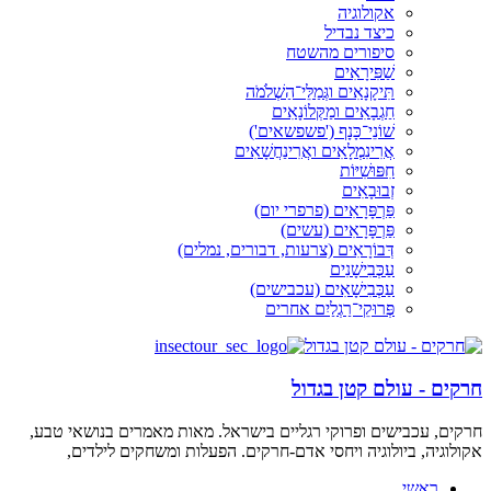
אקולוגיה
כיצד נבדיל
סיפורים מהשטח
שַׁפִּירָאִים
תִּיקָנָאִים וגְּמַלֵּי־הַשְׁלֹמֹה
חַגְבָאִים ומַקְּלוֹנָאִים
שׁוֹנֵי־כָּנָף ('פשפשאים')
אֲרִינִמְלָאִים ואֲרִינַחֲשָׁאִים
חִפּוּשִׁיּוֹת
זְבוּבָאִים
פַּרְפָּרָאִים (פרפרי יום)
פַּרְפָּרָאִים (עשים)
דְּבוֹרָאִים (צרעות, דבורים, נמלים)
עַכְּבִישָׁנִים
עַכְּבִישָׁאִים (עכבישים)
פְּרוּקֵי־רַגְלַיִם אחרים
חרקים - עולם קטן בגדול
חרקים, עכבישים ופרוקי רגליים בישראל. מאות מאמרים בנושאי טבע,
אקולוגיה, ביולוגיה ויחסי אדם-חרקים. הפעלות ומשחקים לילדים,
ראשי