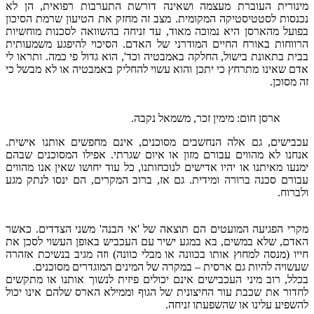
מינורית העוברת מעצמה ושאינה דורשת התערבות רפואית, הן לא
נכנסות לסטטיסטיקה המקומית. מצב זה מחזק את הטיעון שרמת הסיכון
בפועל מהארסן היא נמוכה מאוד, עד זניחה בהשוואה לסכנות מוחשיות
הרווחות באורח החיים המודרני של האדם. הסיכוי להיפגע משמעותית
בבית בתאונת בישול, החלקה באמבטיה וכד', הוא גדול פי כמה. ותראו לי
אדם שאינו מתרחץ כי יתכן והוא עשוי להחליק באמבטיה או לא מבשל כי
זה מסוכן.
ארסן חום: מימין זכר, משמאל נקבה.
עכבישים, גם אלה הנחשבים מסוכנים, אינם מחפשים אותנו אישית.
אנחנו לא מהווים עבורם מזון או איום שגרתי. אפילו המסוכנים שבהם
ימנעו מאיתנו או יהיו אדישים לנוכחותנו, כל עוד יחושו שאין אנו מהווים
עבורם סכנה ברורה ומידית. גם אז, ברוב המקרים, הם ינסו לנתק מגע
ולברוח.
מקרי הפגיעה המועטים הם תוצאה של 'אי הבנה' משני הצדדים. כאשר
האדם, שלא במשים, בא במגע ישיר עם העכביש באופן העשוי לסכן את
חייו (מנסה למחוץ אותו בכוונה או מבלי כוונה) וזה מגיב בנשיכת אזהרה
שעשויה להיות גם ארסית – במקרה של המינים המוגדרים מסוכנים.
בכלל, רוב מיני העכבישים אינם יכולים פיזית לנשוך אותנו או מתקשים
לחדור את שכבת עור החיצונית של הגוף וממילא הארס שלהם אינו יכול
להשפיע עלינו או שהשפעתו זניחה.