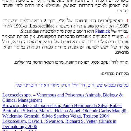
בישראל יש דאגות חיים הרבה יותר משמעותיות. אין שום סיבה להוסיף
את הארסן לאוסף החרדות האנושי, שממילא אינו תורם לחיי שיגרה
נינוחים.
1
. באנציקלופדית החי והצומח של א"י, כרך 2 פרוקי-רגליים יבשתיים
(1985), הסוג ארסן מופיע תחת המשפחה Loxoscelidae. ב-1991 לאחר
עבודה של
Platnick
הוא הושב טקסונומית למשפחה Sicariidae.
2
. תיאורי התסמינים מעובדים מהספרות המקצועית. אין בכוונת המאמר
או כותבו להחליף חוות דעת מקצועית של רופא או מומחה רפואי, בכל
מקרה של חשש לפגיעה יש לפנות מיידית לעזרה רפואית במוסד רפואי
מתאים.
תודה לדר' יעקב אסף, רפואה דחופה, מרכז רפואי הדסה בירושלים.
מקורות נבחרים:
עקיצת עכביש ששן חום, דר' הילי הנדל, מתוך האתר הוטרינר שלי.
Loxosceles spp. – Venomous and Poisonous Animals, Biology &
Clinical Management
Brown spiders and loxoscelism, Paulo Henrique da Silva, Rafael
Bertoni da Silveira, Ma´rcia Helena Appel, Oldemir Carlos Mangili,
Waldemiro Gremski, Silvio Sanches Veiga, Toxicon 2004
Loxoscelism, David L. Swanson, Richard S. Vetter, Clinics in
Dermatology 2006