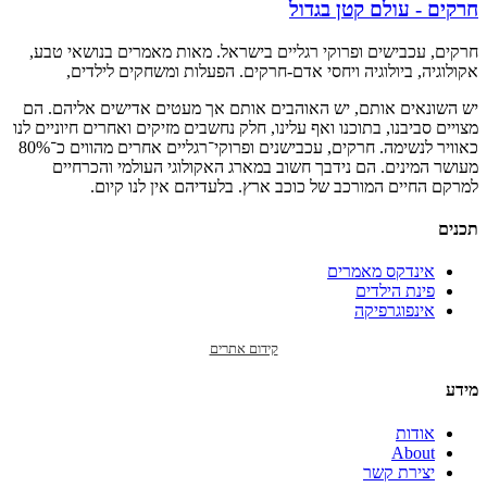
חרקים - עולם קטן בגדול
חרקים, עכבישים ופרוקי רגליים בישראל. מאות מאמרים בנושאי טבע,
אקולוגיה, ביולוגיה ויחסי אדם-חרקים. הפעלות ומשחקים לילדים,
יש השונאים אותם, יש האוהבים אותם אך מעטים אדישים אליהם. הם
מצויים סביבנו, בתוכנו ואף עלינו, חלק נחשבים מזיקים ואחרים חיוניים לנו
כאוויר לנשימה. חרקים, עכבישנים ופרוקי־רגליים אחרים מהווים כ־80%
מעושר המינים. הם נידבך חשוב במארג האקולוגי העולמי והכרחיים
למרקם החיים המורכב של כוכב ארץ. בלעדיהם אין לנו קיום.
תכנים
אינדקס מאמרים
פינת הילדים
אינפוגרפיקה
קידום אתרים
מידע
אודות
About
יצירת קשר