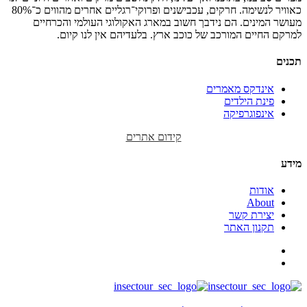
כאוויר לנשימה. חרקים, עכבישנים ופרוקי־רגליים אחרים מהווים כ־80%
מעושר המינים. הם נידבך חשוב במארג האקולוגי העולמי והכרחיים
למרקם החיים המורכב של כוכב ארץ. בלעדיהם אין לנו קיום.
תכנים
אינדקס מאמרים
פינת הילדים
אינפוגרפיקה
קידום אתרים
מידע
אודות
About
יצירת קשר
תקנון האתר