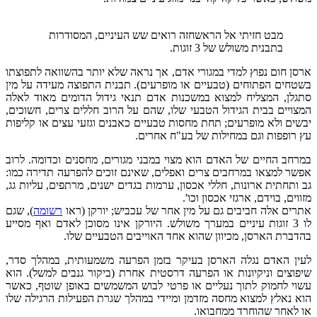
מבט חזיתי אל הראשחזה רואים שש העיניים, המסודרות
בתבנית משולש של 3 זוגות.
ארסן חום נפוץ למדי במגורי אדם, אך נראה שלא יותר בהשוואה לתפוצתו
בשטחים הפתוחים (טבעיים או מופרעים). תבנית התפוצה מעידה על מין
סתגלן, המצליח למצוא במשכנות אדם תנאי גידול הדומים מאוד לאלה
המצויים בבית הגידול הטבעי שלו, שהם על הרוב חללים צרים, חשוכים,
יבשים ולא מופרעים; תחת מחסות טבעיים כאבנים וגזעי עצים או קליפות
עץ רופפות וגם במחילות של בע"ח אחרים.
במרחב החיים של האדם הוא מצוי במבני מגורים, מחסנים וכדומה. לרוב
אפשר למצאו במרחבים צרים ואפלים, שאינם זוכים להפרעה תדירה כמו:
גב ותחתית ארונות, חללי אכסון, ערמות בגדים ישנים, מרתפים, עליות גג,
מזווים, בוידם, ארגזי אכסון וכו'.
אתרים אלה חביבים גם על מין אחר של עכביש; יורקן (ראו
רשומה
), שגם
לו 3 זוגות עיניים במערך משולש. היורקן אינו מסוכן לאדם ואף מסייע
בהדברת הארסן, מכיוון שהוא אחד האוייבים הטבעיים שלו.
לעין האדם נגלה הארסן בעיקר בזמן הפרעה משמעותית, במהלך סדר,
שיפוצים וניקיונות או הפרעה דרסטית אחרת (ביקור גנבים למשל). הוא
עשוי לחמוק לתוך נעליים או פרטי לבוש המשמשים באופן שוטף, כאשר
הוא נאלץ למצוא מחסה מזדמן ומיידי במהלך שגרת הפעילות הרגילה שלו
או לאחר שהוחרד ממחבואו.