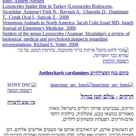
Bites, Anders Nielsen
Loxosceles Spider Bite in Turkey (Loxosceles Rufescens,
Sicariidae, Araneae) Yigit N., Bayram A., Ulasoglu D., Danisman
T., Corak Ocal I., Sancak Z., 2008
Venomous Animals in North America, Jacob Cobi Assaf MD, Israeli
Journal of Emergency Medicine, 2006
Spiders of the genus Loxosceles (Araneae, Sicariidae): a review of
biological, medical and psychologicalaspects regarding
envenomations, Richard S. Vetter, 2008
רשומה קודמת
כתום-כנף המצילתיים Anthocharis cardamines
רשומה הבאה
חרקים - עולם קטן בגדול
בין זבוב לדבורה
חרקים, עכבישים ופרוקי רגליים בישראל. מאות
מאמרים בנושאי טבע, אקולוגיה, ביולוגיה ויחסי
אדם-חרקים. הפעלות ומשחקים לילדים,
יש השונאים אותם, יש האוהבים אותם אך מעטים אדישים אליהם. הם
מצויים סביבנו, בתוכנו ואף עלינו, חלק נחשבים מזיקים ואחרים חיוניים לנו