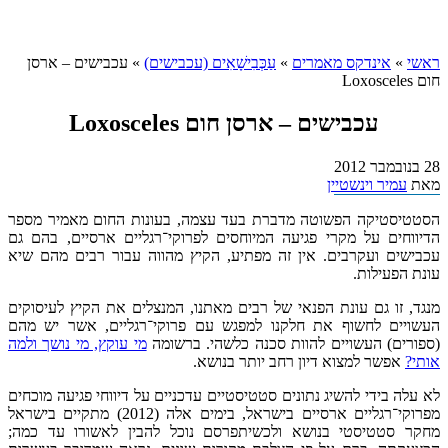
ראשי
»
אינדקס מאמרים
»
עַכְּבִישָׁאִים (עכבישים)
»
עכבישים – ארסן
חום Loxosceles
עכבישים – ארסן חום Loxosceles
28 בנובמבר 2012
מאת
עמיר וינשטיין
הסטטיסטיקה הפשוטה מדברת בעד עצמה, בעונות החום מאמיר מספר
הדיווחים על מקרי פגיעה המיוחסים לפרוקי־רגליים ארסיים, בהם גם
עכבישים ועקרבים. אין זה מפתיע, הקיץ מהווה עבור רבים מהם שיא
עונת הפעילות.
מנגד, זו גם עונת הפנאי של רבים מאתנו, המנצלים את הקיץ לעיסוקים
העשויים לחשוף את חלקנו למפגש עם פרוקי־רגליים, אשר יש מהם
(ספורים) העשויים להוות סכנה כלשהי. ברשומה
מי עוקץ, מי נושך ולמה
אותי?
אפשר למצוא דיון רחב יותר בנושא.
לא עלה בידי להשיג נתונים סטטיסטיים עדכניים על דיווחי פגיעה מוכחים
מפרוקי־רגליים ארסיים בישראל, בימים אלה (2012) מתקיים בישראל
מחקר סטטיסטי בנושא ולכשיתפרסם נוכל להבין לאשורו עד כמה;