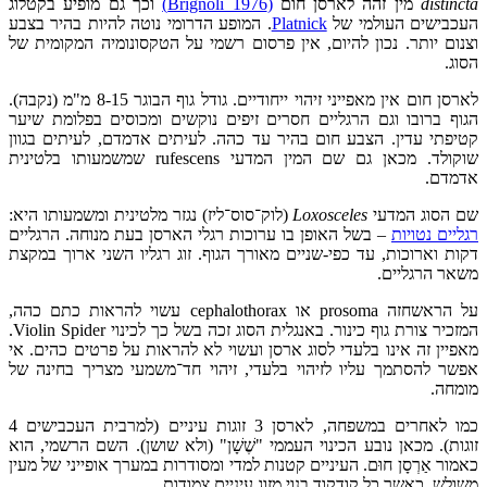
distincta
מין זהה לארסן חום
(Brignoli 1976)
וכך גם מופיע בקטלוג
העכבישים העולמי של
Platnick
. המופע הדרומי נוטה להיות בהיר בצבע
וצנום יותר. נכון להיום, אין פרסום רשמי על הטקסונומיה המקומית של
הסוג.
לארסן חום אין מאפייני זיהוי ייחודיים. גודל גוף הבוגר 8-15 מ"מ (נקבה).
הגוף ברובו וגם הרגליים חסרים זיפים נוקשים ומכוסים בפלומת שיער
קטיפתי עדין. הצבע חום בהיר עד כהה. לעיתים אדמדם, לעיתים בגוון
שוקולד. מכאן גם שם המין המדעי rufescens שמשמעותו בלטינית
אדמדם.
שם הסוג המדעי
Loxosceles
(לוק־סוס־ליז) נגזר מלטינית ומשמעותו היא:
רגליים נטויות
– בשל האופן בו ערוכות רגלי הארסן בעת מנוחה. הרגליים
דקות וארוכות, עד כפי-שניים מאורך הגוף. זוג רגליו השני ארוך במקצת
משאר הרגליים.
על הראשחזה prosoma או cephalothorax עשוי להראות כתם כהה,
המזכיר צורת גוף כינור. באנגלית הסוג זכה בשל כך לכינוי Violin Spider.
מאפיין זה אינו בלעדי לסוג ארסן ועשוי לא להראות על פרטים כהים. אי
אפשר להסתמך עליו לזיהוי בלעדי, זיהוי חד־משמעי מצריך בחינה של
מומחה.
כמו לאחרים במשפחה, לארסן 3 זוגות עיניים (למרבית העכבישים 4
זוגות). מכאן נובע הכינוי העממי "שֶׁשָׁן" (ולא שושן). השם הרשמי, הוא
כאמור אַרְסָן חוּם. העיניים קטנות למדי ומסודרות במערך אופייני של מעין
משולש, כאשר כל קודקוד בנוי מזוג עיניים צמודות.