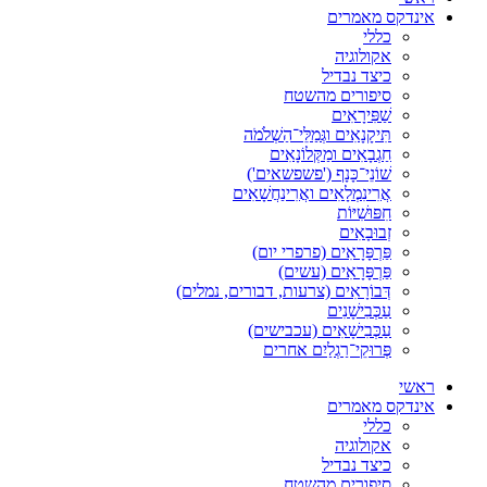
אינדקס מאמרים
כללי
אקולוגיה
כיצד נבדיל
סיפורים מהשטח
שַׁפִּירָאִים
תִּיקָנָאִים וגְּמַלֵּי־הַשְׁלֹמֹה
חַגְבָאִים ומַקְּלוֹנָאִים
שׁוֹנֵי־כָּנָף ('פשפשאים')
אֲרִינִמְלָאִים ואֲרִינַחֲשָׁאִים
חִפּוּשִׁיּוֹת
זְבוּבָאִים
פַּרְפָּרָאִים (פרפרי יום)
פַּרְפָּרָאִים (עשים)
דְּבוֹרָאִים (צרעות, דבורים, נמלים)
עַכְּבִישָׁנִים
עַכְּבִישָׁאִים (עכבישים)
פְּרוּקֵי־רַגְלַיִם אחרים
ראשי
אינדקס מאמרים
כללי
אקולוגיה
כיצד נבדיל
סיפורים מהשטח