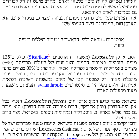
האחוז) עשויים להוות סיכון כלשהו לאדם. מקרב מיעט זה רק לבודדים
פוטנציאל ממשי לגרימת מוות. מתוך כל המינים המסוכנים, מעטים מצויים
גם בסמיכות לאדם האורבאני.
אחד המינים שמיחסים לו רמת מסוכנות גבוהה ומצוי גם במגורי אדם, הוא
האַרְסָן חוּם, המוכר גם בשם העממי שֶׁשָׁן.
ארסן חום - מראה כללי. הראשחזה מעוטר בצללית דמויית
כינור.
1
הסוג ארסן
Loxosceles
(משפחת הארסניים
Sicariidae
) כולל כ־135
מינים, הנפוצים באזורים החמים והממוזגים של העולם. מרביתם (90~)
מצויים באמריקות והשאר באפריקה, אסיה ואירופה; כ־80% מצויים בחצי
הכדור הצפוני. מינים רבים תועדו על סמך פרטים בודדים, בעלי תפוצה
מוגבלת מאוד. רק למספר קטן של מינים במשפחה חשיבות רפואית
אמיתית. חלקם בשל היותם סינטרופיים
synanthropic
ותפוצתם מושפעת
מאוד מפעילות האדם.
בישראל מוכר כרגע המין; ארסן חוּם
Loxosceles rufescens
, הנפוץ בכל
אגן הים-התיכון (צפון אפריקה, דרום אירופה והמזרח התיכון) הוא מוכר
גם כמין פולש בארה"ב, אוסטרליה ובמקומות נוספים. בישראל, מצוי ברוב
חלקי הארץ.
יתכן וקיימים מינים נוספים מסוג זה בישראל. קיימת טענה שבדרום ישראל
מצוי מין נוסף, נפרד, של ארסן; .Loxosceles distincta יש הסוברים שהמין
הדרומי הוא תת-מין של
L. rufescens
. הטקסונומיה הרשמית רואה ב
L.