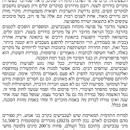
הכצעקתה. ברם על פי הצלבת מקורות שונים, נראה שמדובר בעשרות
מקרים בודדים לשנה. רובם מדורגים כמקרים קלים ורק מעטים נחשבים
למקרים קשים, בהם נדרשת התערבות רפואית משמעותית. מקרי מוות
הם נדירים מאוד, אחת לשנים רבות וגם אלה על פי רוב, בשל סיבוכים
עקיפים ולא כתוצאה ישירה מהפגיעה.
כאשר מדובר על פגיעה מוכחת מעכבישים, המספרים הופכים לקטנים
בהרבה וככל הנראה מדובר רק על מקרים בודדים בשנה, רובם קלים.
בהשוואה לסיכויי היפגעות בתאונת דרכים או בתאונה אישית אחרת
(בבית או בעבודה), הרי ההסתברות להיפגע מעכביש היא קטנה ביותר.
בכל זאת, רמת החרדה המשתקפת בתגובות הציבור לדיווחים על מקרים
כאלה, לאור חשיפה לכתבות / מאמרים / פרסומות, במדיות השונות, הוא
חסר פרופורציות; הן כנגד הסיכוי והן כנגד רמת הסכנה.
לטיפוח רמת החרדה הציבורית, ככל שזה נוגע לפגיעות מחרקים
ועכבישים, שותפים רבים. בהם אפשר למנות את התקשורת (מודפסת
ואלקטרונית) המטיבה להפיק לא פעם מאמרים מהלכי אימה, שבנוסף
להיותם פופוליסטיים, שטחיים ולא מאוזנים, הם גם חסרים תכופות מידע
יעיל ושימושי. מסייעות לכך גם לא מעט חברות הדברה, המשתדלות לגזור
קופון עסקי מהפחד הציבורי, דרך פרסום גלוי וסמוי שנועד לחזק פחד זה.
נטל האשמה נופל במידת מה גם על הציבור עצמו, שנופל בפח שנה אחר
שנה ואינו טורח לבדוק מה באמת מוכרים לו ומהי באמת מהות הסכנה,
אם בכלל.
למרות התדמית המאיימת שיש לעכבישים בקרב בני אנוש, רק ספורים
מהם מסוכנים לאדם. נכון להיום (2023) מוגדרים טקסונומית כ־51,500
מיני עכבישים. מתוכם בכל העולם, פחות מ־200 מינים (למטה מחצי