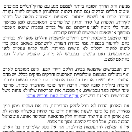
מניעה היא הדרך הטובה ביותר לצמצם מגע עם פרוקי־רגליים מסוכנים.
איטום חללים וסדקים (גם תחת דלתות ובחלונות) העשויים להוות נקודת
חדירה לבית או לשמש מסתור. הימנעות מהצמדה מלאה של ריהוט
לקירות, הקפדה על סדר וארגון של פריטים המאוכסנים לזמן ממושך,
ניעור כלי מיטה לפני פרישתם וגם של בגדים ומגבות שיצאו מאכסון
ממושך או שאינם משמשים לעיתים קרובות.
רצוי להימנע מהכנסת ידיים ורגליים למקומות וחללים שאנו לא בטוחים
בהם. להיעזר בכפפות גומי במידת הצורך. להשתמש בשואב אבק כדי
להגיע לפינות וחללים לא נגישים במיוחד. לנער לבוש ונעליים לפני
שמתלבשים. ואם פוגשים בעכביש לא מזוהה, להפעיל שיקול דעת
בהתאם למצב.
רוב העכבישים שתפגשו בבית, חלקם דיירי קבע, אינם מסוכנים לאדם
ואף מועילים בצמצום אוכלוסיית הארסנים וחרקים מזיקים בכלל. יש מהם
הניזונים מעכבישים אחרים ובכללם ארסנים. הם יכולים לעשות עבודת
הדברה ביולוגית טובה למדי, הרבה יותר טובה מהדברה כימית. שרובה
אינה יעילה כנגד עכבישים, אך מסכנת את הבריאות שלנו לא פחות משל
העכבישים. ראו גם ברשומה;
איך יודעים האם עכביש ארסי
.
את הארסן החום לא נוכל לסלק מסביבתנו, גם אם נשקיע ממון וזמן.
מאידך, אין כל סיבה לשנות אורחות חיים כדי לחיות באשליה שהוא לא
כאן. ארסן הוא עוד יצור המהווה חלק מהפאונה המקיפה אותנו. פוטנציאל
הסכנה גבוה, אבל הסיכוי להיפגע נמוך עד אפסי.
אין זו המלצה להתעלמות מוחלטת, אך אין ספק שלמרבית בני האדם