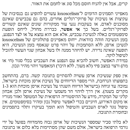
קרים, אבל אין להניח חוסם מכל סוג או לחמם את האזור.
מאפייני תסמינים הדומים ל־loxoscelism עשויים להופיע גם בנסיבות של
עקיצות או נשיכות של פרוקי־רגליים אחרים, בהם גם עכבישים שאינם
מסוכנים לאדם, או בעקבות נגעי עור ממקורות שונים שאינם קשורים
לפרוקי־רגליים. בשל כך
אי אפשר
, כבררת מחדל, לייחס הופעת
סימפטומים כאלה לנשיכת עכביש, אלא אם הוא נמצא על או לצד הנפגע,
בזמן הנשיכה וזוהה בוודאות. ייחוס מאפיינים פתולוגיים של loxoscelism
לנשיכן ארסן, ללא הסתמכות על זיהוי פרט שנאסף בזמן הנשיכה, היא
תופעה שאינה נדירה. יש להיזהר ממנה ולו בשל אבחון שגוי העשוי להוביל
לטיפול לוקה.
במידת האפשר, חשוב להביא עם הנפגע את העכביש בכלי סגור (חי או
מת) ורצוי במצב פיזי (לא מעוך, ללא היכר) המאפשר זיהוי מהיר ונכון.
אין ספק שנשיכת ארסן עשויה להסתיים בתגובה קשה. ברם, בהתחשב
בתפוצתו הנרחבת, הרי מספר הדיווחים על נשיכת ארסן מוכחת בישראל,
נמוכה עד זניחה (בישראל הדיווח השנתי על נשיכת ארסן מוכחת הוא 1-3
מקרים בשנה). אין דרך לזיהוי חד משמעי של נשיכת ארסן ולכן אבחון
קליני של המקרה, מידע על ההיסטוריה הרפואית של המטופל ואזור מגוריו
או מקום האירוע, חיוניים בכדי לאפשר טיפול נכון ומהיר בסימפטומים. אין
טיפול נוגד לארס העכביש והטיפול הוא תומך בעיקרו ותלוי בתסמינים
ובחומרת התגובה.
לא בלתי סביר שמספר הנשיכות של ארסן גבוה מהמדווח בפועל על ידי
גורמי הרפואה בישראל, אולם משם שהן מסתיימות בלא כלום או בתגובה