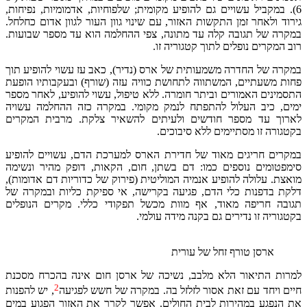
6). במקביל עשויים גם להופיע מקומית; שלפוחיות, אדמומיות, נפיחות,
גירוד ולאחר זמן התקשות האזור, עם שינוי גוון העור לגוון אדום כחלחל.
במקרה של תגובה קלה עד מתונה, צפי ההחלמה הוא עד מספר שבועות.
רוב המקרים נופלים לתוך קטגוריה זו.
במקרה של החדרה משמעותית של ארס (נדיר), כאב עז עשוי להופיע תוך
פחות משעתיים, המשתווה לתחושת כוויה עזה (שורף) ובעקבותיו הופעת
התסמינים האמורים וביתר חומרה. ללא טיפול, עשוי להופיע, לאחר מספר
ימים, כיב העלול להתפתח לנמק מקומי. במקרה כזה ההחלמה עשויה
לארוך עד מספר חודשים ולעיתים להשאיר צלקת. מרבית המקרים
בקטגורה זו מסתיימים ללא סיבוכים.
במקרים חריגים מאוד של חדירת הארס למערכת הדם, עשויים להופיע
סימפטומים נוספים כמו: דם בשתן, חום, הקאות, דופק מהיר ונשימה
מואצת. עלולה להופיע אנמיה המוליטית (פירוק של כדוריות דם אדומות),
דלקת בדפנות כלי הדם, פגיעה בקרישה, אי ספיקת כליות ובמקרה של
תגובה חריפה מאוד, אף מוות מכשל תפקודי כללי. מקרים הנופלים
בקטגוריה זו נדירים גם בקנה מידה עולמי.
ארסן טורף זחל של עורית
למרות התיאור הלא מלבב, נשיכה של ארסן חום אינה בהכרח מסכנת
2
חיים ויחד עם זאת אסור לזלזל בה. במקרה של חשש לפגיעה
, יש להפנות
את הנפגע במהירות לבית החולים. אפשר לקרר את האזור הפגוע במים