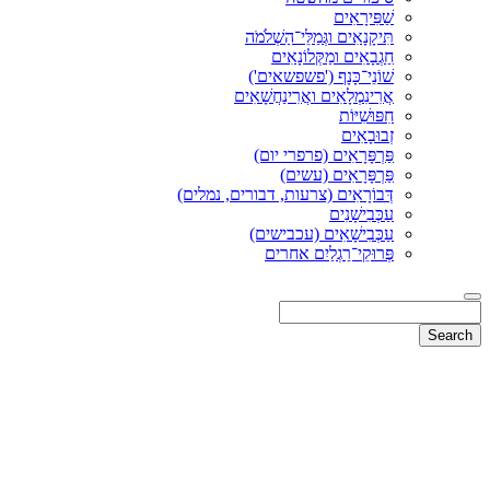
שַׁפִּירָאִים
תִּיקָנָאִים וגְּמַלֵּי־הַשְׁלֹמֹה
חַגְבָאִים ומַקְּלוֹנָאִים
שׁוֹנֵי־כָּנָף ('פשפשאים')
אֲרִינִמְלָאִים ואֲרִינַחֲשָׁאִים
חִפּוּשִׁיּוֹת
זְבוּבָאִים
פַּרְפָּרָאִים (פרפרי יום)
פַּרְפָּרָאִים (עשים)
דְּבוֹרָאִים (צרעות, דבורים, נמלים)
עַכְּבִישָׁנִים
עַכְּבִישָׁאִים (עכבישים)
פְּרוּקֵי־רַגְלַיִם אחרים