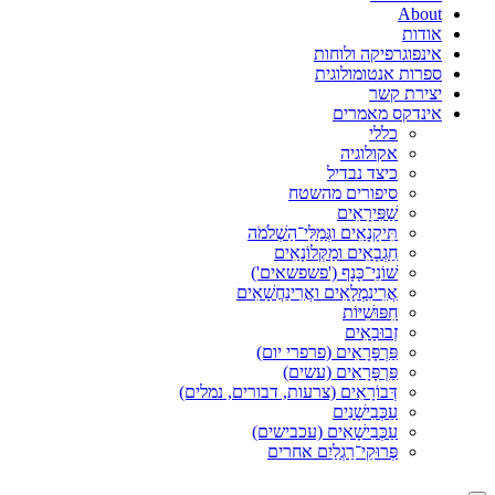
About
אודות
אינפוגרפיקה ולוחות
ספרות אנטומולוגית
יצירת קשר
אינדקס מאמרים
כללי
אקולוגיה
כיצד נבדיל
סיפורים מהשטח
שַׁפִּירָאִים
תִּיקָנָאִים וגְּמַלֵּי־הַשְׁלֹמֹה
חַגְבָאִים ומַקְּלוֹנָאִים
שׁוֹנֵי־כָּנָף ('פשפשאים')
אֲרִינִמְלָאִים ואֲרִינַחֲשָׁאִים
חִפּוּשִׁיּוֹת
זְבוּבָאִים
פַּרְפָּרָאִים (פרפרי יום)
פַּרְפָּרָאִים (עשים)
דְּבוֹרָאִים (צרעות, דבורים, נמלים)
עַכְּבִישָׁנִים
עַכְּבִישָׁאִים (עכבישים)
פְּרוּקֵי־רַגְלַיִם אחרים