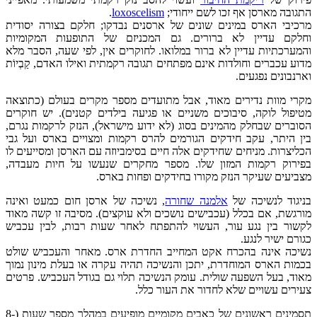
התגובה מארסן אף זכו לשם ייחודי;
loxoscelism
.
מרכיבי הארס במינים שונים של ארסנים נבדקו; חלקם בצורה יסודית
וחלקם עדיין לא ברורים. גם המכניזם של התופעות המקומיות
והמערכתיות עדיין לא ברור במלואו. לחוקרים אין, לפי שעה, הסבר מלא
מדוע עכברים וחולדות אינם מפתחים תגובה רקמתית ואילו האדם, קַבְיוֹת
וארנבונים נפגעים.
מקרי מוות נדירים מאוד, אבל מתועדים מספר מקרים בעולם (כתוצאה
מטיפול לוקה, סיבוכים משניים או פגיעה בילדים קטנים). יש חוקרים
הסוברים שבחלק מהמינים בסוג (לא ידוע מישראל), הנזק לרקמות נגרם,
בין היתר, עקב חידקים הגורמים להרס רקמות ומצויים בארס ועל גבי
הכליצרות. מניחים שחידקים אלה חיים בסימביוזה עם הארסן ומסייעים לו
בפירוק רקמות המזון שלו. מספר מחקרים שנעשו על חיות מעבדה,
מצביעים שעיקר הנזק מקורו בחידקים ופחות בארס.
בניגוד לנשיכה של
אלמנה שחורה
, נשיכה של ארסן חום כמעט ואינה
מורגשת, אם בכלל (עכבישים נושכים ולא עוקצים). מסיבה זו קשה מאוד
לקשור בין נגע עור, העשוי להתפתח לאחר שעות רבות, לבין עכביש
כגורם ישיר לנגע.
נשיכה אינה בהכרח אקט המחייב החדרת ארס. מאחר והעכביש שולט
בכמות הארס המוחדרת, יתכן והנשיכה תהיה עקרה או בעלת מינון נמוך
מאוד, בעל השפעה שולית. עומק הנשיכה תלוי גם בגודל העכביש. פרטים
צעירים עשויים שלא לחדור את העור כלל.
תסמינים ראשונים של כאבים מקומיים מופיעים במהלך מספר שעות (8-