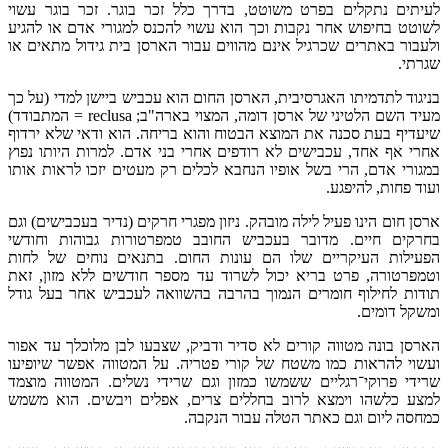
לעיתים נתקלים בפרט משוטט, בדרך כלל זכר בוגר. זכר בוגר עשוי
לשוטט בחיפוש אחר נקבות וכך הוא עשוי להכנס למגורי אדם או להגיע
ולעבור באתרים שכרגיל אינם מהווים עבור הארסן בית גידול מתאים או
שגרתי.
בניגוד לתדמיתו האגרסיבית, הארסן החום הוא עכביש ביישן למדי (על כך
מעיד השם הלטיני של ארסן דומה, המצוי בארה"ב; reclusa = המתבודד)
שיעדיף בעת סכנה את המוצא הבטוח והוא בריחה. הוא ודאי שלא ירדוף
אחרי אף אחד, עכבישים לא רודפים אחרי בני אדם. למרות היותו נפוץ
במגורי אדם, הרי בשל אופיו הנחבא לכלים רק מעטים יזכו לראות אותו
ועוד פחות, להיפגע.
ארסן חום הינו פעיל לילה מובהק. ניזון מפגרי חרקים (נדיר בעכבישים) וגם
בחרקים חיים. מדובר בעכביש החובב טמפרטורות גבוהות וחודשי
הפעילות העיקריים שלו הם עונות החום. בתנאים נוחים של לחות
וטמפרטורה, פרט בריא יכול לשרוד עד מספר חודשים ללא מזון, זאת
תודות לחילוף חומרים הנמוך בהרבה בהשוואה לעכביש אחר בעל גודל
ומשקל דומים.
הארסן בונה מטווה קורים לא סדיר ודביק, שצבעו לבן מלוכלך עד אפור
ועשוי להראות כמו משטח של קורי פטריה. על המטווה אפשר שיופיעו
שרידי פרוקי־רגליים ששמשו כמזון וגם שרידי נשלים. המטווה מוצמד
למצע כלשהו וימצא לרוב בחללים צרים, אפלים ויבשים. הוא משמש
כמחסה ליום וגם כאתר הטלה עבור הנקבה.