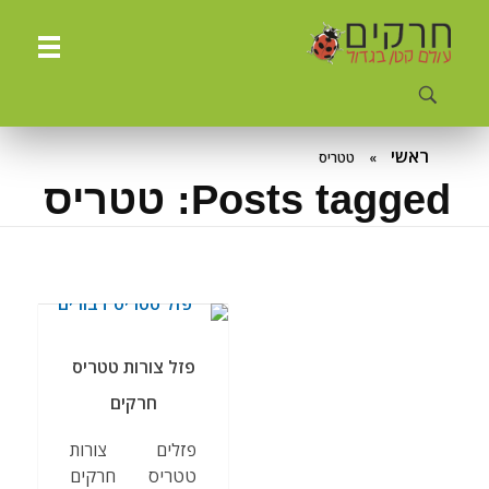
ח
רקים - עולם קטן בגדול
חרקים, עכבישים ופרוקי רגליים בישראל. מאות מאמרים בנושאי טבע, אקולוגיה, ביולוגיה ויחסי אדם-חרקים. הפעלות ומשחקים לילדים,
ראשי
»
טטריס
Posts tagged: טטריס
פזל צורות טטריס
חרקים
פזלים צורות
טטריס חרקים