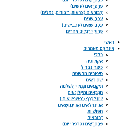
פַּרְפָּרָאִים (עשים)
דְּבוֹרָאִים (צרעות, דבורים, נמלים)
עַכְּבִישָׁנִים
עַכְּבִישָׁאִים (עכבישים)
פְּרוּקֵי־רַגְלַיִם אחרים
ראשי
אינדקס מאמרים
כללי
אקולוגיה
כיצד נבדיל
סיפורים מהשטח
שַׁפִּירָאִים
תִּיקָנָאִים וגְּמַלֵּי־הַשְׁלֹמֹה
חַגְבָאִים ומַקְּלוֹנָאִים
שׁוֹנֵי־כָּנָף ('פשפשאים')
אֲרִינִמְלָאִים ואֲרִינַחֲשָׁאִים
חִפּוּשִׁיּוֹת
זְבוּבָאִים
פַּרְפָּרָאִים (פרפרי יום)