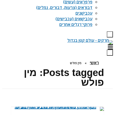
פַּרְפָּרָאִים (עשים)
דְּבוֹרָאִים (צרעות, דבורים, נמלים)
עַכְּבִישָׁנִים
עַכְּבִישָׁאִים (עכבישים)
פְּרוּקֵי־רַגְלַיִם אחרים
ח
רקים - עולם קטן בגדול
חרקים, עכבישים ופרוקי רגליים בישראל. מאות מאמרים בנושאי טבע, אקולוגיה, ביולוגיה ויחסי אדם-חרקים. הפעלות ומשחקים לילדים,
ראשי
»
מין פולש
Posts tagged: מין
פולש