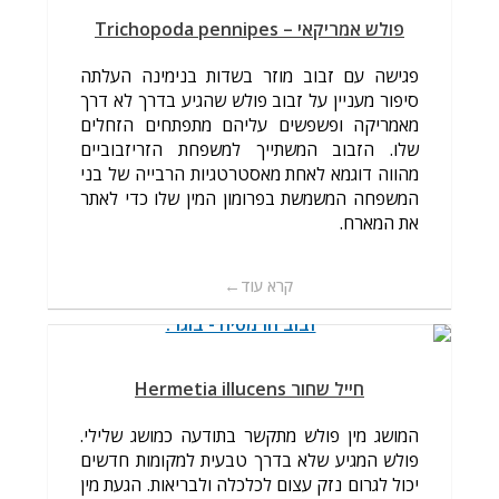
פולש אמריקאי – Trichopoda pennipes
פגישה עם זבוב מוזר בשדות בנימינה העלתה
סיפור מעניין על זבוב פולש שהגיע בדרך לא דרך
מאמריקה ופשפשים עליהם מתפתחים הזחלים
שלו. הזבוב המשתייך למשפחת הזריזבוביים
מהווה דוגמא לאחת מאסטרטגיות הרבייה של בני
המשפחה המשמשת בפרומון המין שלו כדי לאתר
את המארח.
קרא עוד
חייל שחור Hermetia illucens
המושג מין פולש מתקשר בתודעה כמושג שלילי.
פולש המגיע שלא בדרך טבעית למקומות חדשים
יכול לגרום נזק עצום לכלכלה ולבריאות. הגעת מין