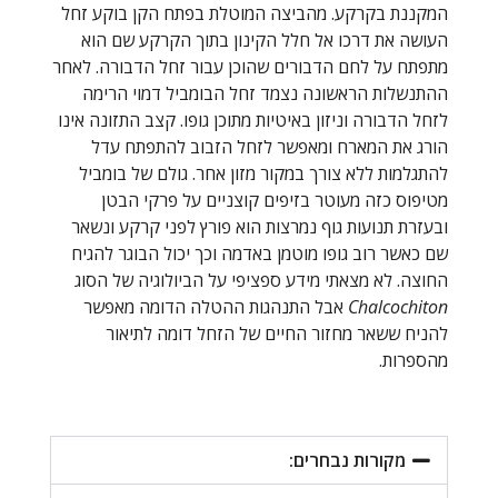
המקננת בקרקע. מהביצה המוטלת בפתח הקן בוקע זחל
העושה את דרכו אל חלל הקינון בתוך הקרקע שם הוא
מתפתח על לחם הדבורים שהוכן עבור זחל הדבורה. לאחר
ההתנשלות הראשונה נצמד זחל הבומביל דמוי הרימה
לזחל הדבורה וניזון באיטיות מתוכן גופו. קצב התזונה אינו
הורג את המארח ומאפשר לזחל הזבוב להתפתח עדל
להתגלמות ללא צורך במקור מזון אחר. גולם של בומביל
מטיפוס כזה מעוטר בזיפים קוצניים על פרקי הבטן
ובעזרת תנועות גוף נמרצות הוא פורץ לפני קרקע ונשאר
שם כאשר רוב גופו מוטמן באדמה וכך יכול הבוגר להגיח
החוצה. לא מצאתי מידע ספציפי על הביולוגיה של הסוג
Chalcochiton
אבל התנהגות ההטלה הדומה מאפשר
להניח ששאר מחזור החיים של הזחל דומה לתיאור
מהספרות.
מקורות נבחרים: