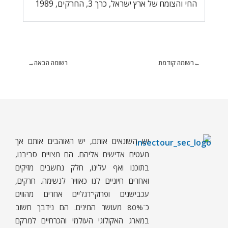
החי והצומח של ארץ ישראל, כרך 3, החרקים, 1989
רשומה קודמת
רשומה הבאה
יש השונאים אותם, יש האוהבים אותם אך
ח
רקים - עולם קטן בגדול
חרקים, עכבישים ופרוקי רגליים בישראל. מאות מאמרים בנושאי טבע, אקולוגיה, ביולוגיה ויחסי אדם-חרקים. הפעלות ומשחקים לילדים,
מעטים אדישים אליהם. הם מצויים סביבנו,
בתוכנו ואף עלינו, חלק נחשבים מזיקים
ואחרים חיוניים לנו כאוויר לנשימה. חרקים,
עכבישנים ופרוקי־רגליים אחרים מהווים
כ־80% מעושר המינים. הם נידבך חשוב
במארג האקולוגי העולמי והכרחיים למרקם