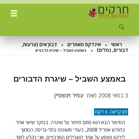
ח
רקים - עולם קטן בגדול
חרקים, עכבישים ופרוקי רגליים בישראל. מאות מאמרים בנושאי טבע, אקולוגיה, ביולוגיה ויחסי אדם-חרקים. הפעלות ומשחקים לילדים,
ראשי
אינדקס מאמרים
דְּבוֹרָאִים (צרעות,
»
»
דבורים, נמלים)
»
באמצע השביל – שיגרת הדבורים
באמצע השביל – שיגרת הדבורים
3 במאי 2008
מאת
עמיר וינשטיין
הסיפור הבא הוא סתם סיפור על שיגרה. בבוקר שישי אחד
בחודש אפריל 2008, בעודי משוטט בתל-גריסה הסמוך
לירקון ופוסע על אחד השבילים המרכזיים, אני נקלע לתוך