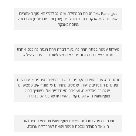
Panurgus שאך הגיחה מהמחילה. שימו לב לרגלי האיסוף האחוריות
השעירות ללא אבקה. בפתח מוטל פגר (יתכן תקיפת נמלים) של דבורה
עמוסה באבקה.
פעילות עניפה בפתח המחילה. בעוד דבורה אחת מנסה להיכנס, אחרת
מנסה לצאת החוצה והפגר לא מסייע לשתיים בתעבורה יעילה.
זו הנומדה. אחד המינים הקטנים בסוג. רוב המינים מפגינים צבעים עזים
ומנוגדים המזכירים צרעות. יש מינים מתמחים על פונדקאים ספציפיים
ויש גם רב-פונדקאים. משפחת האנדרניים אליו משתייך הסוג
Panurgus היא הפונדקאית העיקרית של בני הסוג נומדה.
נומדה ממתינה בסבלנות ליציאת Panurgus מהמחילה. מיד לאחר
היציאה הנומדה נכנסה פנימה ויצאה לאחר דקה ארוכה.