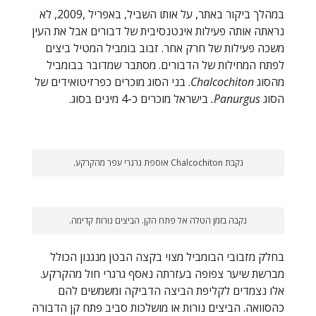
במהלך ביקור באתר, על אותו השביל, באפריל ,2009, לא
נראתה אותה פעילות אינטנסיבית של דבורים אבל את העין
משכה פעילות של חרק אחר. זבוב בומביל המטיל ביצים
לפתח המחילות של הדבורים. מסתבר שמדובר בבומביל
מהסוג
Chalcochiton
. בני הסוג מוכרים כפרזיטואידים של
הסוג
Panurgus.
בישראל מוכרים כ-4 מינים בסוג.
נקבת Chalcochiton אוספת גרגרי עפר מהקרקע.
נקבה בזמן הטלה אל פתח הקן. הביצים נורות קדימה.
בחלק מזבובי הבומביל מצוי בקצה הבטן מנגנון הכולל
מברשת שיער צפופה בעזרתה נאסף גרגרי חול מהקרקע.
אלו נצמדים לקליפת הביצה הדביקה ומשמשים להם
כהסוואה. הביצים נורות או מושלכות סביב פתח קן הדבורה