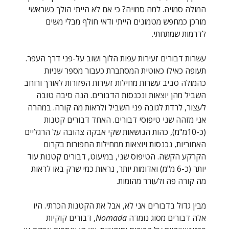
המולה סמויה. למה סמויה? כי אם לא הייתי הולך כשראשי
מורכן כמחפש מטמונים הייתי ודאי חולף מבלי משים
לדרמות שמתחתי.
עשרות דבורים זעירות עפות הלוך ושוב על-פני דרך העפר.
תעופה כאילו כאוטית המסתברת כעבור מספר שניות
כהמולה סביב עשרות מחילות זעירות הפזורות לאורך ורוחב
השביל מהן יוצאות ונכנסות הדבורים. הנה סיבה טובה
לעצור, לרדת לגובה פני השביל ולראות מה קורה. במהרה
אני מזהה שני טיפוסי דבורים. האחד דבורים קטנות
(כ-10מ"מ), כהות הנושאות שקי אבקה צהובה על הרגליים
האחוריות, נכנסות ויוצאות ממחילות החפורות בקרום
הקרקע הקשה. הטיפוס שני, במיעוט, דבורים קטנות עוד
יותר (כ-6 מ"מ) ואדומות יותר, נראות כמי שרק באו לראות
מה קורה פה ולעורר מהומות.
מבין גדול בדבורים אני לא, אבל את הקטנות הכרתי. היו
אלה דבורים מסוג נומדה
Nomada
, דבורים קוקיות