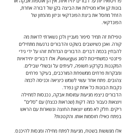
פרזיטואידיות על דבורים יחידאיות. אין הן אוספות אבקה או
בונות קן אלא מטילות את הביצה בקן של דבורה אחרת,
הזחל מחסל את ביצת הפונדקאי וניזון מהמזון של
הפונדקאי.
טפילות זה תמיד סיפור מעניין ולכן נשארתי לראות מה
קורה. ואכן כשיושבים בשקט והדבורים נרגעות מתחילים
להבחין בכמה דברים. הדבורים הגדולות זוהו על ידי גידי
פיזנטי כמשתייכות לסוג
Panurgus
. אלו דבורים יחידאיות
המקננות בקרקע חשופה, לעיתים על ובשולי שבילים.
ומבקרות פרחים ממשפחת המורכבים, בעיקר פרחים
צהובים. פתח אחד עשוי לשמש כיציאה וכניסה לכמה
נקבות הבונות כל אחת קן נפרד.
הדבורים ניצפו מגיעות עמוסות אבקה, נכנסות למחילה
ויוצאות כעבור כמה דקות (שנראות כנצח) עם "סלים"
ריקים. חלק לא ממש יוצאות החוצה ונשארות עם הראש
בפתח כאילו חוסמות אותו. והקטנות?
אלו מגששות בשטח, מגיעות לפתח מחילה ומנסות להיכנס.