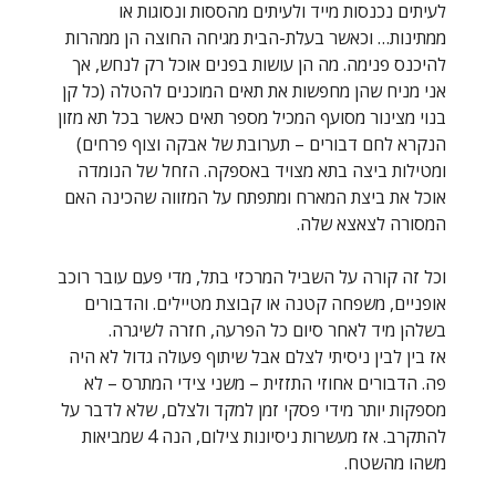
לעיתים נכנסות מייד ולעיתים מהססות ונסוגות או
ממתינות… וכאשר בעלת-הבית מגיחה החוצה הן ממהרות
להיכנס פנימה. מה הן עושות בפנים אוכל רק לנחש, אך
אני מניח שהן מחפשות את תאים המוכנים להטלה (כל קן
בנוי מצינור מסועף המכיל מספר תאים כאשר בכל תא מזון
הנקרא לחם דבורים – תערובת של אבקה וצוף פרחים)
ומטילות ביצה בתא מצויד באספקה. הזחל של הנומדה
אוכל את ביצת המארח ומתפתח על המזווה שהכינה האם
המסורה לצאצא שלה.
וכל זה קורה על השביל המרכזי בתל, מדי פעם עובר רוכב
אופניים, משפחה קטנה או קבוצת מטיילים. והדבורים
בשלהן מיד לאחר סיום כל הפרעה, חזרה לשיגרה.
אז בין לבין ניסיתי לצלם אבל שיתוף פעולה גדול לא היה
פה. הדבורים אחוזי התזזית – משני צידי המתרס – לא
מספקות יותר מידי פסקי זמן למקד ולצלם, שלא לדבר על
להתקרב. אז מעשרות ניסיונות צילום, הנה 4 שמביאות
משהו מהשטח.