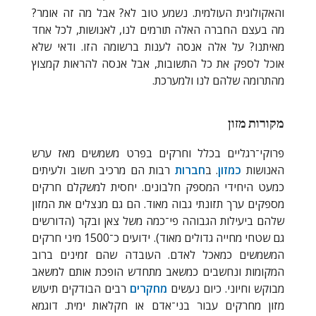
והאקולוגית העולמית. נשמע טוב לא? אבל מה זה אומר?
מה בעצם החברה האלה תורמים לנו, לאנושות, לכל אחד
מאיתנו? על אלה אנסה לענות ברשומה הזו. ודאי שלא
אוכל לספק את כל התשובות, אבל אנסה להראות קמצוץ
מהתרומה שלהם לנו ולמערכת.
מקורות מזון
פרוקי־רגליים בכלל וחרקים בפרט משמשים מאז ערש
האנושות
כמזון
. ב
חברות
רבות הם מרכיב חשוב ולעיתים
כמעט היחידי המספק חלבונים. יחסית למשקלם חרקים
מספקים ערך תזונתי גבוה מאוד. הם גם מנצלים את המזון
שלהם ביעילות הגבוהה פי־כמה משל צאן ובקר (הדורשים
גם שטחי מחייה גדולים מאוד). ידועים כ־1500 מיני חרקים
המשמשים כמאכל לאדם. העובדה שהם זמינים ברוב
המקומות ונחשבים כמשאב מתחדש הופכת אותם למשאב
מבוקש וחיוני. כיום נעשים
מחקרים
רבים הבודקים תיעוש
מזון מחרקים עבור בני־אדם או חקלאות ימית. דוגמא