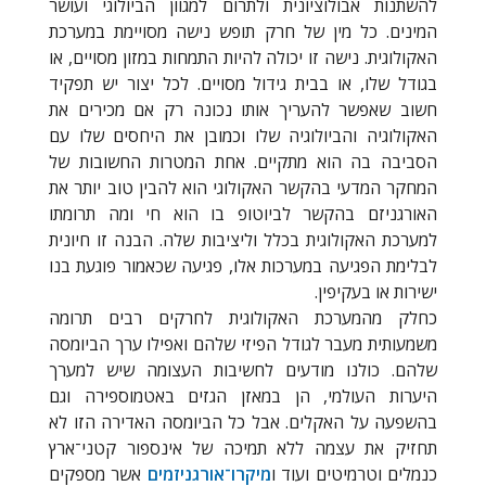
להשתנות אבולוציונית ולתרום למגוון הביולוגי ועושר
המינים. כל מין של חרק תופש נישה מסויימת במערכת
האקולוגית. נישה זו יכולה להיות התמחות במזון מסויים, או
בגודל שלו, או בבית גידול מסויים. לכל יצור יש תפקיד
חשוב שאפשר להעריך אותו נכונה רק אם מכירים את
האקולוגיה והביולוגיה שלו וכמובן את היחסים שלו עם
הסביבה בה הוא מתקיים. אחת המטרות החשובות של
המחקר המדעי בהקשר האקולוגי הוא להבין טוב יותר את
האורגניזם בהקשר לביוטופ בו הוא חי ומה תרומתו
למערכת האקולוגית בכלל וליציבות שלה. הבנה זו חיונית
לבלימת הפגיעה במערכות אלו, פגיעה שכאמור פוגעת בנו
ישירות או בעקיפין.
כחלק מהמערכת האקולוגית לחרקים רבים תרומה
משמעותית מעבר לגודל הפיזי שלהם ואפילו ערך הביומסה
שלהם. כולנו מודעים לחשיבות העצומה שיש למערך
היערות העולמי, הן במאזן הגזים באטמוספירה וגם
בהשפעה על האקלים. אבל כל הביומסה האדירה הזו לא
תחזיק את עצמה ללא תמיכה של אינספור קטני־ארץ
כנמלים וטרמיטים ועוד ו
מיקרו־אורגניזמים
אשר מספקים