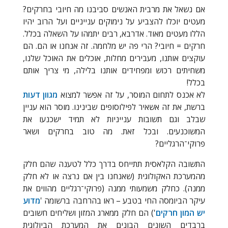
אם נשאל את מרבית האנשים סביבנו מה חיובי בחרקים?
מעטים יוכלו להצביע על נימוקים ענייניים ועל הרוב יהיו
הללו מעטים מאוד. אדרבא, רבים יתמהו על השאלה בכלל.
חרקים = חיובי? הרי פה יש מלחמה. זה אנחנו או הם. הם
עוקצים אותנו, מעבירים מחלות, אוכלים את האוכל שלנו,
משחיתים רכוש ומפחידים אותנו בלילה, מי צריך אותם
בכלל!
לא אכנס לתחום המוסר, על זה אפשר למצוא
מגוון דעות
ברשת, את זה אשאיר לפילוסופים שבינינו. מוסר הוא עניין
שבלב וגם תשובות ענייניות לא תמיד ישכנעו את
המשוכנעים. ובכל זאת. מה טוב בחרקים ושאר
פרוקי־הרגליים?
התשובה הקלאסית תתייחס בדרך כלל לטענה שהם חלק
מהמערכת האקולוגית (שאנחנו בין אם נרצה או לא חלק
ממנה). כחלק משמעותי ממנה (פרוקי־רגליים מהווים את
עיקר הביומסה החי בטבע – ראו בהרחבה ברשומה '
מדוע
יש המון חרקים
') הם חלק ממארג המזון ושליחים חשובים
ברבדים השונים הבונים את המערכת הביולוגית