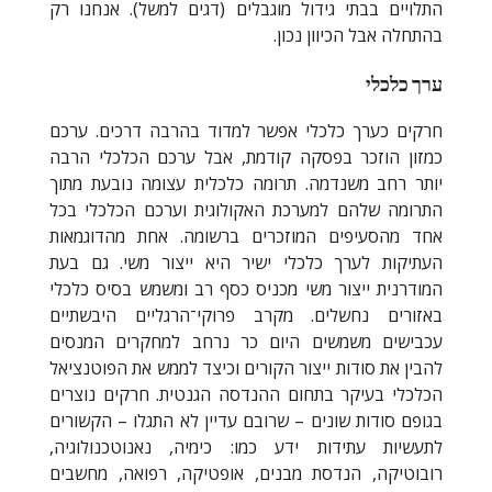
התלויים בבתי גידול מוגבלים (דגים למשל). אנחנו רק
בהתחלה אבל הכיוון נכון.
ערך כלכלי
חרקים כערך כלכלי אפשר למדוד בהרבה דרכים. ערכם
כמזון הוזכר בפסקה קודמת, אבל ערכם הכלכלי הרבה
יותר רחב משנדמה. תרומה כלכלית עצומה נובעת מתוך
התרומה שלהם למערכת האקולוגית וערכם הכלכלי בכל
אחד מהסעיפים המוזכרים ברשומה. אחת מהדוגמאות
העתיקות לערך כלכלי ישיר היא ייצור משי. גם בעת
המודרנית ייצור משי מכניס כסף רב ומשמש בסיס כלכלי
באזורים נחשלים. מקרב פרוקי־הרגליים היבשתיים
עכבישים משמשים היום כר נרחב למחקרים המנסים
להבין את סודות ייצור הקורים וכיצד לממש את הפוטנציאל
הכלכלי בעיקר בתחום ההנדסה הגנטית. חרקים נוצרים
בגופם סודות שונים – שרובם עדיין לא התגלו – הקשורים
לתעשיות עתידות ידע כמו: כימיה, נאנוטכנולוגיה,
רובוטיקה, הנדסת מבנים, אופטיקה, רפואה, מחשבים