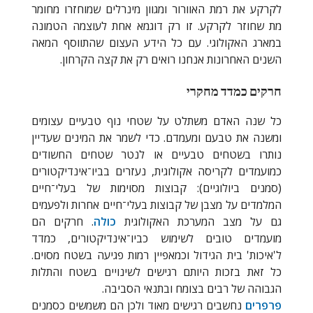
לקרקע את רמת האוורור ומגוון מינרלים שמוחזרו מחומר
מת שחוזר לקרקע. זו רק דוגמא אחת לעוצמה הטמונה
במארג האקולוגי. עם כל הידע העצום שהתווסף המאה
השנים האחרונות אנחנו רואים רק את קצה הקרחון.
חרקים כמדד מחקרי
כל שנה האדם משתלט על שטחי נוף טבעיים עצומים
ומשנה את טבעם ומעמדם. כדי לשמר את המינים שעדיין
נותרו בשטחים טבעיים או לנטר שטחים החשודים
כמועמדים לקריסה אקולוגית, נעזרים בביו־אינדיקטורים
(סמנים ביולוגיים): קבוצות מסוימות של בעלי־חיים
המלמדים על מצבן של קבוצות בעלי־חיים אחרות ולפעמים
גם על מצב המערכת האקולוגית
כולה
. חרקים הם
מועמדים טובים לשימוש כביו־אינדיקטורים, כמדד
ל'איכות' בית הגידול וכמאפיין רמות פגיעה בשטח מסוים.
כל זאת בזכות היותם רגישים לשינויים בשטח והתלות
הגבוהה של רבים בצומח ובתנאי הסביבה.
פרפרים
נחשבים רגישים מאוד ולכן הם משמשים כסמנים