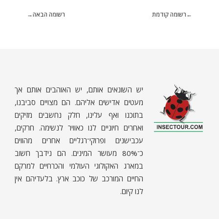
רשומה קודמת
רשומה הבאה
יש השונאים אותם, יש האוהבים אותם אך
מעטים אדישים אליהם. הם מצויים סביבנו,
בתוכנו ואף עלינו, חלק נחשבים מזיקים
ואחרים חיוניים לנו כאוויר לנשימה. חרקים,
ח
רקים - עולם קטן בגדול
חרקים, עכבישים ופרוקי רגליים בישראל. מאות מאמרים בנושאי טבע, אקולוגיה, ביולוגיה ויחסי אדם-חרקים. הפעלות ומשחקים לילדים,
עכבישנים ופרוקי־רגליים אחרים מהווים
כ־80% מעושר המינים. הם נידבך חשוב
במארג האקולוגי העולמי והכרחיים למרקם
החיים המורכב של כוכב ארץ. בלעדיהם אין
לנו קיום.