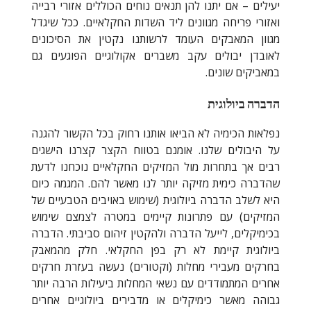
יעילים – אם יתנו להן תנאים נוחים הכוללים אזורי רבייה
ואזורי פריחה מגוונים ליד השדות החקלאיים. ככל שיגדל
מגוון המאבקים העומד לרשותנו נקטין את הסיכונים
לאובדן יבולים עקב משברים אקולוגיים הפוגעים גם
במאביקים שונים.
הדברה ביולוגית
נפלאות הכימיה לא הביאו אותנו רחוק בכל הקשור להגנה
על היבולים שלנו. אומנם בטווח הקצר קצרנו הישגים
רבים אך בתחרות מול המזיקים החקלאיים נוכחנו לדעת
שהדברה כימית מזיקה יותר לנו מאשר להם. המגמה כיום
היא לשלב הדברה ביולוגית (שימוש באויבים הטבעיים של
המזיקים) עם פתרונות קיימים במטרה לצמצם שימוש
בכימיקלים, לייעל הדברה ולהקטין זיהום סביבתי. הדברה
ביולוגית קיימת לא רק בפן החקלאי. חלק מהמאבק
בחרקים מעבירי מחלות (וקטורים) נעשה בעזרת חרקים
אחרים המתמודדים עם נשאי המחלות ביעילות הרבה יותר
גבוהה מאשר כימיקלים או מדבירים ביולוגיים אחרים