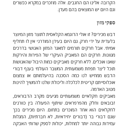
הקרובה אלינו הם החגבים. אלה מוזכרים במקרא ככשרים
וגם היום יש המוצאים בהם מעדן.
ספקי מזון
דבש מכירים? זו אולי הדוגמא הקלאסית לתוצר מזון המיוצר
בלעדית על ידי חרק. גם היום בעידן המודרני אין לו תחליף
אמיתי. אבל חרקים תורמים למאגר המזון האנושי בדרכים
מגוונות. חרקים הם המאביק העיקרי של הפירות והירקות
שאנו אוכלים. ללא חרקים מאביקים כמות היבול שהאנושות
תוכל ליצר תפחת משמעותית. המשבר העולמי בענף דבורי
הדבש ממחיש לנו כמה הסכנה בהיעלמותם או צמצום
אוכלוסייתם קריטית לכלכלה וליכולת שלנו להמשיך להינות
מטוב האדמה.
מאביקים חקלאיים משמעותיים מגיעים מקרב הדבוראים,
זבובאים וחלק מהפרפראים. שיתוף הפעולה בין כוורנים
לחקלאים הוא אחד המוכרים בתחום. היום מכירים בכך
שגם דבורי בר (דבורים יחידאיות, לא חברתיות), המגלות
עמידות גבוהה יותר למחלות, יכולות לספק שרותי האבקה