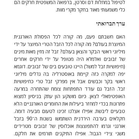
לטיפול במחלות דם וסרטן, ברפואה המשפטית חרקים הם
כלי משמעותי מאוד בחקר מקרי מוות.
ערך תברואתי
האם חשבתם פעם, מה קורה לכל הפסולת האורגנית
המיוצרת בעולם? מה קורה לכל הזבל הטרי המיוצר על ידי
מיליוני ראשי הבקר והצאן בעולם? זבל זה מזין מאות מינים
של זבובים ואלמלא היה מטופל על ידי חרקים אחרים
(חיפושיות זבל למשל) היינו טובעים בים של זבובים. דוגמא
יפה למקרה כזה קיימת באוסטרליה בה גדלים מיליוני
ראשי בקר וכבשים אבל אין מפרקי זבל טרי כחיפושיות
זבל. הזבל גם עודד התפתחות צומח שהתחרה במרעה
האופטימאלי לצאן. כיום מושקע הון עתק בניסיון למצוא
פתרונות בכדי למחזר ביעילות את החומרים האורגניים הלא
טבעיים ליבשת. אפילו אצלנו זכינו לטעום מבעיה דומה.
חקלאים בערבה הירדנית השתמשו בשנות ה־90 בזבל
אורגני וגרמו להתפוצצות אוכלוסין של זבובים מטרידים
משני צידי הגבול. אפילו התיקנים תורמים את חלקם.