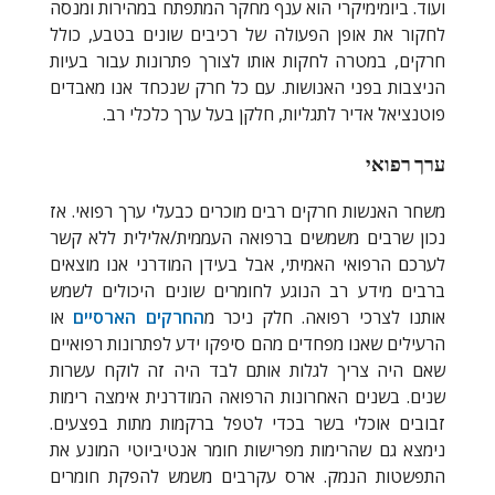
ועוד. ביומימיקרי הוא ענף מחקר המתפתח במהירות ומנסה
לחקור את אופן הפעולה של רכיבים שונים בטבע, כולל
חרקים, במטרה לחקות אותו לצורך פתרונות עבור בעיות
הניצבות בפני האנושות. עם כל חרק שנכחד אנו מאבדים
פוטנציאל אדיר לתגליות, חלקן בעל ערך כלכלי רב.
ערך רפואי
משחר האנשות חרקים רבים מוכרים כבעלי ערך רפואי. אז
נכון שרבים משמשים ברפואה העממית/אלילית ללא קשר
לערכם הרפואי האמיתי, אבל בעידן המודרני אנו מוצאים
ברבים מידע רב הנוגע לחומרים שונים היכולים לשמש
אותנו לצרכי רפואה. חלק ניכר מ
החרקים הארסיים
או
הרעילים שאנו מפחדים מהם סיפקו ידע לפתרונות רפואיים
שאם היה צריך לגלות אותם לבד היה זה לוקח עשרות
שנים. בשנים האחרונות הרפואה המודרנית אימצה רימות
זבובים אוכלי בשר בכדי לטפל ברקמות מתות בפצעים.
נימצא גם שהרימות מפרישות חומר אנטיביוטי המונע את
התפשטות הנמק. ארס עקרבים משמש להפקת חומרים