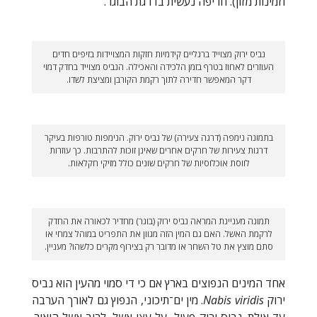
וזמינות מזון). חריפה נעשית בדרגת הבוגר.
נביס ירוק מצוייד ברגליים קידמיות חזקות המצויידות בזיפים חדים
העוזרים לאחוז בטרף בזמן הלכידה והאכילה. הנביס מצוייד בחדק דמוי
דקר המאפשר חדירה לתוך רקמת הקורבן ומציצת לשדו.
בתמונה נימפה (דרגה צעירה) של נביס ירוק. הנימפות טורפות בעיקר
דרגות צעירות של חרקים אחרים שאינן זוכות להתרבות. כך עוזרות
לווסת אוכלוסיות של חרקים שונים כולל מזיקי חקלאות.
תמונה מעניינת המראה נביס ירוק (בוגר) מחדיר לכאורה את החדק
לרקמת האשל. האם גם המין הזה מגוון את התפריט במוהל צמחי או
סתם מוצץ את טל השחר או מדובר רק בצירוף מקרים כלשהו? מעניין.
אחד המינים הנפוצים בארץ אם כי די סמוי מהעין הוא נביס
ירוק
Nabis viridis
. מין ים־תיכוני, הנפוץ גם לאורך הערבה
עד אילת. נביס ירוק פעיל על עצי אשל, לרוב אשל היאור.