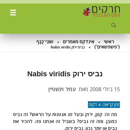
ח
רקים - עולם קטן בגדול
חרקים, עכבישים ופרוקי רגליים בישראל. מאות מאמרים בנושאי טבע, אקולוגיה, ביולוגיה ויחסי אדם-חרקים. הפעלות ומשחקים לילדים,
ראשי
אינדקס מאמרים
שׁוֹנֵי־כָּנָף
»
»
('פשפשאים')
»
נביס ירוק Nabis viridis
נביס ירוק Nabis viridis
15 ביולי 2008
מאת
עמיר וינשטיין
מה זה: קטן, ירוק ובעל זוג אנטנות על הראש? זה נביס
כמובן. ומה זה נביס? בשביל זה אנחנו פה. להכיר את
נביס או יותר נכון, נביס ירוק.