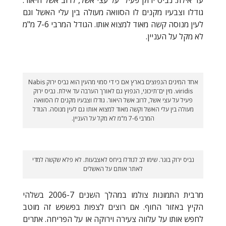
גודלו וצבעיו מקנים לו הסוואה מעולה בין עלי האשל וגם
לעין מנוסה קשה מאוד למצוא אותו. הגודל המרבי 7-6 מ"מ
לא מקל על העניין.
אחד המינים הנפוצים בארץ אם כי די סמוי מהעין הוא נביס ירוק Nabis
viridis. מין ים־תיכוני, הנפוץ גם לאורך הערבה עד אילת. נביס ירוק
פעיל על עצי אשל, לרוב אשל היאור. גודלו וצבעיו מקנים לו הסוואה
מעולה בין עלי האשל וקשה מאוד למצוא אותו גם לעין מנוסה. הגודל
המרבי 7-6 מ"מ לא מקל על העניין.
נביס ירוק בוגר. שימו לב לגודלו ביחס לאצבעות. לא פלא שקשה למדי
לאתר אותם על האשלים
מרבית התמונות צולמו במהלך השנים 2006-7 בשלהי
הקיץ באזור החוף. אם רוצים לצפות בפשפש זה מוטב
לחפש אותו על עלווה צעירה וירוקה או על הפריחה. אתרים