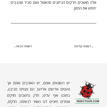
אלה מושכים חרקים הניזונים מהאשל ושם סביר שהנביס
יחפש את המזון.
רשומה קודמת
רשומה הבאה
יש השונאים אותם, יש האוהבים אותם אך
מעטים אדישים אליהם. הם מצויים סביבנו,
בתוכנו ואף עלינו, חלק נחשבים מזיקים
ואחרים חיוניים לנו כאוויר לנשימה. חרקים,
ח
רקים - עולם קטן בגדול
חרקים, עכבישים ופרוקי רגליים בישראל. מאות מאמרים בנושאי טבע, אקולוגיה, ביולוגיה ויחסי אדם-חרקים. הפעלות ומשחקים לילדים,