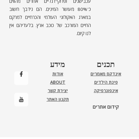
עכבישנים ופרוקי־רגליים אחרים מהווים
כ־80% מעושר המינים. הם נידבך חשוב
במארג האקולוגי העולמי והכרחיים למרקם
החיים המורכב של כוכב ארץ. בלעדיהם אין
לנו קיום.
תכנים
מידע
אינדקס מאמרים
אודות
פינת הילדים
ABOUT
אינפוגרפיקה
יצירת קשר
תקנון האתר
קידום אתרים