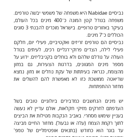
נביסיים Nabidae היא משפחה של פשפשי יבשה טורפים.
משפחה בגודל קטן המונה כ־400 מינים בכל העולם,
בעיקר באזורים טרופיים. בישראל מוכרים להבנתי 3 סוגים
הכוללים כ־7 מינים.
נביסיים הם טורפים זריזים ואקטיביים, פעילי יום, חלקם
פעילי לילה, הצדים פרוקי־רגליים רכים, לעיתים בגודל
העולה על גודלם שלהם ולא בוחלים בקניבליזים. ידוע על
מספר מינים המגוונים, בדרגות הצעירות, גם במזון
מהצומח, כנראה בעיתתות של עקת נוזלים או מזון. נמצא
שדיאטה ממושכת כזו לא מאפשרת להם להשלים את
מחזור ההתפתחות.
יש מינים הנחשבים כמדבירים ביולוגיים טובים בשל
העדפתם לחרקים מזיקי חקלאות, אולם עדיין לא נעשה
בעניין שימוש מסחרי. באביב הנקבות מטילות את הביצים
לתוך רקמת הצמח (עלה או גבעול). מחזור החיים מביצה
עד בוגר הוא כחודש (בתנאים אופטימליים של טמפ'