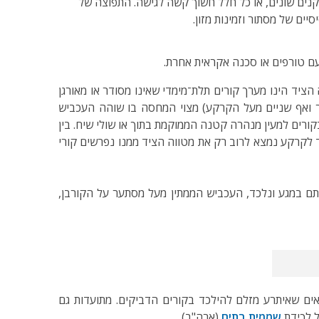
מתקנים שונים, או כל חלל חשוך קשה לגישה. התפוצה של
יים של מסתור וזמינות מזון.
עם טורפים או סכנה אקראית אחרת.
הציד הינו מערך קורים תלת־מימדי שאינו מסודר או מאורגן
חלק העליון (לעיתים מטר ואף שניים מעל הקרקע) מצוי המחסה בו שוהה העכביש
קורים למעין מנהרה קטנה הממוקמת בתוך או שולי שיח. בין
לקרקע נמצא לרוב רק את מטווה הציד ממנו נפרשים קורי
ם במגע ונלכד, העכביש הממתין מעל מסתער על הקורבן,
אים שאיתרע מזלם להילכד בקורים הדביקים. מתועדות גם
ל לכידת
שממית בתים
(ארה"ב).