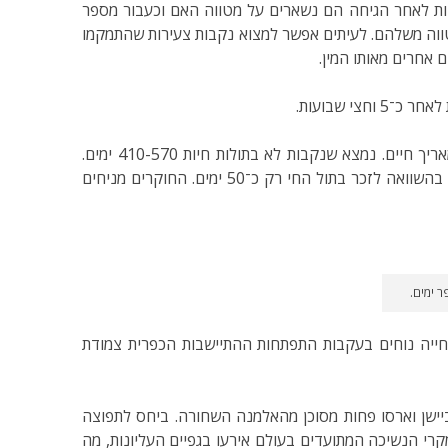
ות לאחר הגיחה הם נשארים על מטווה האם וכעבור מספר
שארים בקרבת אתר הגיחה ובונים לעצמם מטווה משלהם. לעיתים אפשר למצוא נקבות צעירות שהתמקמו
 אחרים מאותו המין.
תוחלת החיים של העכבישים מושפעת מגורמים רבים אבל אם נתעלם מסכנות הטריפה, רעב, טפילים ומחלות, נראה שהמין הזה מאריך חיים. נמצא שנקבות לא בתולות חיות 410-570 ימים.
לעומתן נקבות שלא הזדווגו מעולם חיו הרבה פחות, רק 243-349 ימים. הזכרים מאריכים חיים הרבה פחות וזכר מזווג חי כ־70 ימים בהשוואה לזכר בתול החי רק כ־50 ימים. החוקרים מניחים
 ימים.
חייה נוחים בעקבות התפתחות ההתיישבות הכפרית צמודת
יישן וארסו פחות מסוכן מהאלמנה השחורה. ביחס לתפוצה
רי הנשיכה המתועדים בעולם אירעו בגפיים העליונות, מה