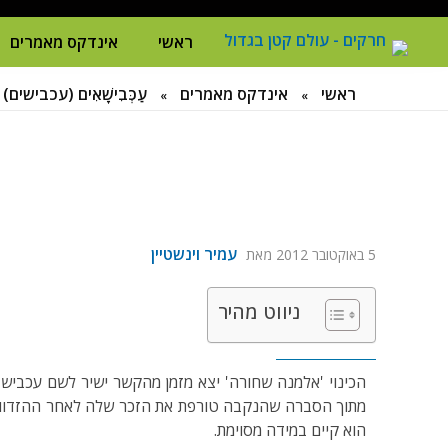
ראשי
אינדקס מאמרים
ח
רקים - עולם קטן בגדול
חרקים, עכבישים ופרוקי רגליים בישראל. מאות מאמרים בנושאי טבע, אקולוגיה, ביולוגיה ויחסי אדם-חרקים. הפעלות ומשחקים לילדים,
ראשי
אינדקס מאמרים
עַכְּבִישָׁאִים (עכבישים)
»
»
עמיר וינשטיין
5 באוקטובר 2012
מאת
ניווט מהיר
הכינוי 'אלמנה שחורה' יצא מזמן מהקשר ישיר לשם עכביש וה
מתוך הסברה שהנקבה טורפת את הזכר שלה לאחר ההזדווגות.
הוא קיים במידה מסוימת.