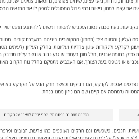
 צינורות, גדרות, גזעי עצים, שיחים צפופים, גרוטאות, צמיגים ישנים, 
ים את עצמו למגוון נישות ובתי גידול המסוגלים לספק לו את התנאים הבסיס
 בקביעות. בעת סכנה נסוג העכביש למסתור ומשתדל להימנע ממגע ישיר 
(עליון) ומטווה ציד (תחתון) המקושרים ביניהם במערכת קורים. מטווה 
ה לעין. הוא נבנה סמוך לקרקע (כ־10 ס"מ) ומעוגן לקרקע ולנקודות עיגון צדדיות ועליונות. ב
ת סדק בחומת אבנים, חלל מוגן בעמוד או גזע נבוב או נשר עלים מודבק ב
כביש או מטפס בעת הצורך. אם העכביש מתמקם בחלל נוח הקרוב מאוד 
 נפרסים אנכית לקרקע, הם דביקים וכאשר חרק הנע על הקרקע בא אית
מטווה (למחסה אם קיים) שם הם ניזון ממנו בנחת.
.
הנקבה ממתינה בפתח הקן לפני ירידה למארב על הקורים
שיות, חגבים, פשפשים וגם חרקים מעופפים כמו צרעות, זבובים ופרפר
ד (לא מישראל) על לכידת צפרדע אילנית קטנה ומצאתי גם תיעוד מצולם ע