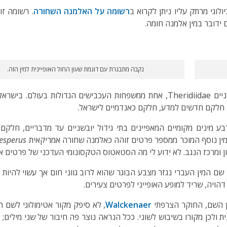
לוגי מרתק עליו ניתן לקרוא ב
רשומה על האלמנה השחורה
. רשומה זו
 ידובר במין אלמנה חומה.
נקבה מתבגרת עם דוגמת שעון החול האופיינית למין הזה.
כאחותה השחורה, אלמנה חומה משתייכת למשפחת הכדורניים Theridiidae, אחת ממשפח
בע מינים מקומיים המאפיינים בתי גידול יובשניים עד מדבריים, חלק
מין נוסף המוכר ממספר פרטים זוהה כאלמנה שחורה אמריקאית
hesperus
ן ומרכז הנגב. לא ידוע לי מה הסטאטוס הטקסונומי העדכני של פרטים אל
 הסוג העברי 'אלמנה' נגזר מהמקור באנגלית "widow", שם המין העברי נגזר מצבע הבוגר שהוא לרוב גו
דהויה, שריד למופע האופייני לפרטים צעירים.
תן השם, החוקר הצרפתי
Walckenaer
, לא סיפק מקור אטימולוגי לשם ה