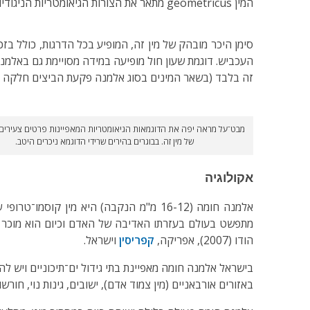
המין geometricus מתאר את הצורות הגיאומטריות הניגודיות (כתמים אדמדמים על רקע בהיר) האופייניים לנקבות בדרגות הצעירות.
העכביש. דוגמת שעון חול מופיעה במידה מסויימת גם באלמנ
זה בלבד (בשאר המינים בסוג אלמנה פקעת הביצים חלקה לג
מבט־על מראה יפה את הדוגמאות הגיאומטריות המאפיינות פרטים צעירים
של מין זה. בבוגרים בהירים שרידי הדוגמא ניכרים היטב.
אקולוגיה
הודו (2007), אפריקה,
קפריסין
וישראל.
בישראל אלמנה חומה מאפיינת בתי גידול ים־תיכוניים ויש לה
באזורים אורבאניים (מין צמוד אדם), ישובים, גינות נוי, חו