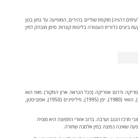
וא דוגמת שעון חול אדמדמה או כתומה (לעיתים דהויה) מוקפת שוליים בהירים, המופיעה על גחון בטן
עת ביצים כדורית העטורה בליטות קצרות. סימן מובהק למין
נקבה) היא מין קוסמו־טרופי שמוצאו לא ברור. המין תואר לראשונה סימולטנית בשנת 1841 בדרום אמריקה ודרום אפריקה (ככל הנראה ארץ המקור). מאז הוא
מתפשט בעולם בעזרתו האדיבה של האדם וכיום הוא מוכר בחלקים גדולים של צפ' אמריקה, מרכז ודר' אמריקה, אוסטרליה (1987), הוואי (1980), יפן (1995), פיליפינים (1950), אפגניסטן,
ובי מרכז הנגב וערבה. ברוב אזורי התפוצה היא מצויה
 תופעה שאינה נפוצה במין אלמנה שחורה.