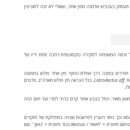
 תעסוק בעכביש אלמנה ממין אחר, שאולי לא זכה למוניטין
ות העכבישים הגדולות בעולם. בישראל זכתה המשפחה לסקירה טקסונומית רחבה תחת ידיו של
ם חודרים צפונה דרך שפלת החוף. מין אחד פולש בתפוצה
Latrodectus aff. 
, ככל הנראה מין פולש מארה"ב. פרטים
ו.
וני חום אך עשוי להיות מגוון מאוד: החל בצבע אפור קרם בהיר למדי ועד חום כהה
סוג וכך נותר העניין לפרשנות שנויה במחלוקת של חוקרים
אחרים. כיום מקובל שהשם נולד מאי הבנה של השפה היוונית ולכן מקורו בשיבוש לשוני. ככל הנראה נוצר פה חיבור של שני מילים; latro מיוונית = 'חשאי' ו dectus נגזר מיוונית = 'נושך'. שם