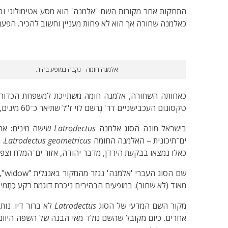
התחקות אחר מקורות השם 'אלמנה' הוא מסע אטימולוגי וביו
כאלמנה שחורה אך הוא לא פחות מעניין וחשוב להכיר. הפעם
אלמנה חומה - נקבה במופע בהיר.
טקסונום העכבישניים דר' גֶרשֹם לוי ז"ל שתיאר כ־60 מינים, חלקם חדשים למדע, חלקם כאנדמיים לישראל.
בישראל מונה הסוג אלמנה
Latrodectus
שישה מינים: אר
ים־תיכונית – האלמנה החומה
Latrodectus geometricus
. 
כאלו נמצאו בבקעת הירדן, מדבר יהודה, אזור ים־המלח וצפו
שם
מאוד (לא שחור). במופעים הבהירים ניכרת דוגמת רקע כִתְמי 
מקור השם המדעי של הסוג
Latrodectus
לא ברור דיו. נו