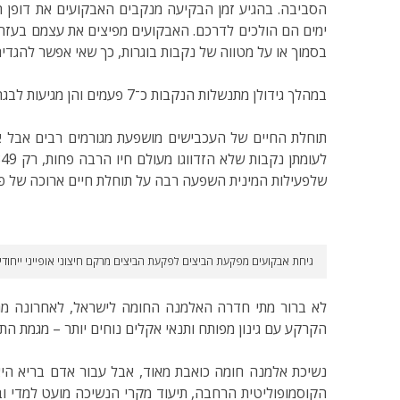
הסביבה. בהגיע זמן הבקיעה מנקבים האבקועים את דופן 
בסמוך או על מטווה של נקבות בוגרות, כך שאי אפשר להגדיר
במהלך גידולן מתנשלות הנקבות כ־7 פעמים והן מגיעות לבגרות לאחר כ־24 שבועות. הזכרים מתנשלים רק כ־3 פעמים ומגיעים לבגרות לאחר כ־5 וחצי שבועות.
שלפעילות המינית השפעה רבה על תוחלת חיים ארוכה של פר
גיחת אבקועים מפקעת הביצים לפקעת הביצים מרקם חיצוני אופייני ייחודי 
לא ברור מתי חדרה האלמנה החומה לישראל, לאחרונה מגל
הקרקע עם גינון מפותח ותנאי אקלים נוחים יותר – מגמת הת
נשיכת אלמנה חומה כואבת מאוד, אבל עבור אדם בריא היא
הקוסמופוליטית הרחבה, תיעוד מקרי הנשיכה מועט למדי וב