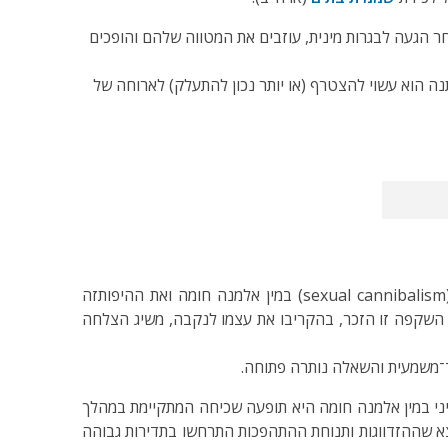
ר הגעה לבגרות מינית, עוזבים את המטווה שלהם והופכים
 הוא עשוי להצטרף (או יותר נכון להתעלק) לארוחה של
מחקר התנהגותי שנערך במכון לחקר המדבר של אונ' בן־גוריון בשדה בוקר (Segoli 2008) בדק את הנושא של קניבליזם מיני (sexual cannibalism) במין אלמנה חומה ואת ההיפותזה
פי השקפה זו הזכר, בהקריבו את עצמו לנקבה, משיג הצלחה
ד־משמעית והשאלה נותרה פתוחה.
מיני במין אלמנה חומה היא תופעה שכיחה המתקיימת במהלך
כר יוזם את הקניבליזם בהנחת הבטן שלו מול גפי הפה של הנקבה (תנוחת התהפכות somersault behavior). נמצא שההזדווגות ותנוחת ההתהפכות התרחשו בתדירות גבוהה