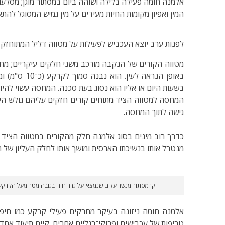
אלמנה חומה פעילה בלילה ושוהה ביום במסתור מוגן; מסלעות,
המין ואפיון מקומות החיות מעידים על מין גמיש המסוגל להתא
לפנות ערב יוצא העכביש לפעילות על מטווה דליל המתוחזק
מטווה הקורים של הנקבה מורכב משני חלקים עיקריים; מחסה 
באופן הנרא
בשעות היום או אליו הוא נסוג בעת סכנה. המחסה עשוי להיו
המחסה למטווה הציד מתוחים קורים חזקים עליהם גולש הע
גישה לתוך המחסה.
כדרך רוב מינים בסוג אלמנה חלק מהקורים במטווה הציד
מנטרל אותו בנשיכתו הארסית ומושך אותו לחלק העליון של ה
קן מסתור מנשר עלים שנמצא על גדר חיה בגובה מטר מעל הקרקע
אלמנה חומה ניזונה בעיקר מחרקים פעילי קרקע כמו חיפו
טריפות של עכבישים ופרוקי־רגליים אחרים. קיים תיעוד אח