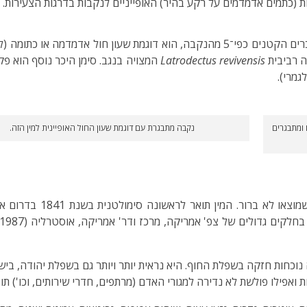
סימן היכר מובהק של מין זה, המופיע בכל הדרגות, כולל בזכרים הקטנים כפי־5 מהנקבה, ה
ה רביבית
Latrodectus revivensis
המצויה בנגב. סימן היכר נוסף הוא פק
מרי).
 ומתבגרים
נקבה מתבגרת עם דוגמת שעון החול האופיינית למין הזה.
אלמנה חומה (16-12 מ"מ ה
 נוכחות חזקה בשפלת החוף. היא נראית יותר ויותר גם בשפלת יהודה, ביש
רשות ואפילו פולשת לא נדירה למגורי האדם (מרתפים, חדרי שירותים, וכו')