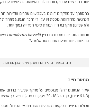
יותר במפגשים עם נקבות בתולות בהשוואה למפגשים עם נקבו
בהסתמך על מחקרים דומים בעכבישים אחרים ותדירות ההזדוו
ולא שניים) והקרבת חייו תמורת סיכוי הפרייה נמוך יותר.
תנוחת התהפכות מוכרת גם במין
Latrodectus hasselti
מאוס
התפתחה יותר מפעם אחת בסוג אלמנה?
נקבה במופע חום ולידה זכר הממתין לעיתוי הנכון להזדווגות.
מחזור חיים
(61-3 ימים), סך הכל 30-18 פקעות במהלך חייה. כך אפשר למצוא נקבה שומרת על מספר פקעות בגילאים שונים. פקעות הביצים מיוצרות על הרוב בלילה בתהליך רב־שלבי הלוקח 4-3 שעות.