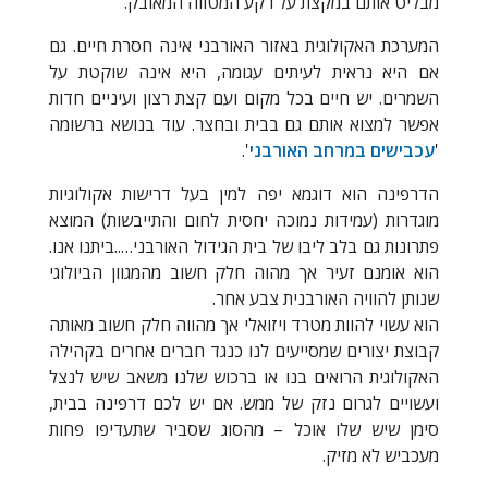
מבליט אותם במקצת על רקע המטווה המאובק.
המערכת האקולוגית באזור האורבני אינה חסרת חיים. גם
אם היא נראית לעיתים עגומה, היא אינה שוקטת על
השמרים. יש חיים בכל מקום ועם קצת רצון ועיניים חדות
אפשר למצוא אותם גם בבית ובחצר. עוד בנושא ברשומה
'
עכבישים במרחב האורבני
'.
הדרפינה הוא דוגמא יפה למין בעל דרישות אקולוגיות
מוגדרות (עמידות נמוכה יחסית לחום והתייבשות) המוצא
פתרונות גם בלב ליבו של בית הגידול האורבני…..ביתנו אנו.
הוא אומנם זעיר אך מהוה חלק חשוב מהמגוון הביולוגי
שנותן להוויה האורבנית צבע אחר.
הוא עשוי להוות מטרד ויזואלי אך מהווה חלק חשוב מאותה
קבוצת יצורים שמסייעים לנו כנגד חברים אחרים בקהילה
האקולוגית הרואים בנו או ברכוש שלנו משאב שיש לנצל
ועשויים לגרום נזק של ממש. אם יש לכם דרפינה בבית,
סימן שיש שלו אוכל – מהסוג שסביר שתעדיפו פחות
מעכביש לא מזיק.