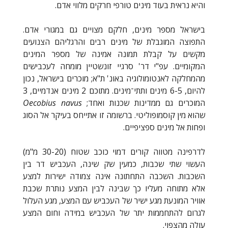
והיא נראית בעוד מינים טורפי חרקים מלווי אדם.
בישראל מספר מינים, חלקם מצויים גם במגורי אדם.
התפוצה המוגבלת של מינים רבים והרגליהם הצנועים
מקשים על קבלת תמונה אמינה של מספר המינים
המקומיים. עפ"י דר' סרגיי זונשטיין מומחה לעכבישים
מהמחלקה לאנטומולוגיה באונ' ת"א; מוכרים בישראל, נכון
להיום, 6-5 מינים ותתי־מינים. מתוכם 2 מינים אנדמיים, 3
המוכרים גם ממדינות שכנות ואחד;
Oecobius navus
שהוא מין קוסמופוליטי. ברשומה זו אתייחס בעיקר אל הסוג
ופחות אל מינים ספציפיים.
לדרפינה מטווה קורים דמוי כוכב שטוח (30-20 מ"מ)
העשוי שתי שכבות, כמעין שק שינה, העכביש דר בין
השכבות. השכבה התחתונה אינה צמודה ישירות למצע
אלא מתוחה מעליו כך שבינה לבין המצע נותרת שכבת
אוויר המונעת מגע ישיר של העכביש עם המצע, מגע העלול
לגרום להתחממות יתר של העכביש במידה וחום המצע
עולה מהצפוי.