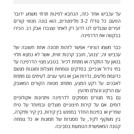
על עכביש אחד כזה, הנחבא לפינות תרתי משמע ידובר
הפעם. כל גודלו 3-2 מלימטרים, הוא בונה מטווי קורים
זעירים שנגלים לנו לרוב רק לאחר שצברו אבק רב. הכירו
בבקשה את הדרפינה.
כבר משמו הציורי אפשר לזהות תכונה אחת חשובה של
עכביש זה; 'צנוע', חובב קרנות זווית, אשר לא נמצא תלוי
בגאון על התקרה או מתחת לכיור. בטבע מצוי הדרפינה על
בתי גידול אנכיים; בסדקים וגומחות מוצלות ומוגנות מגשם
כדוגמת סלעים, גדרות אבן או גזעי עצים. לעיתים גם מתחת
לאבנים. על רקע המצע, מתמזג מטווה הקורים המאובק
עם הרקע ונעלם מהעין.
גם בתי מגורים מספקים לדרפינה פתרונות אקולוגיים
דומים. אם על קירות חיצוניים מוצלים ובמיוחד על טיח
שפריץ או בפינות החדר במפגש בין קירות, בין קיר ותיקרה,
בין משקוף לקיר, על מסגרות של תמונות או כל גומחה
קטנה המאפשרת הטמעות בסביבה.