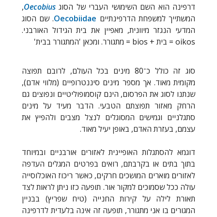
דרפינה הוא השם השימושי העברי של הסוג
Oecobius
,
המשתייך למשפחת הדרפינתיים
Oecobiidae
. שם הסוג
המדעי הנגזר מיוונית, מאפיין את בית הגידול האורבני.
oikos = בית + bios = מתגורר. ומכאן 'המתגורר בבית'
סוג זה כולל כ־80 מינים בכל העולם, לרובם תפוצה
מקומית מאוד. אך מספר מינים סיננטרופיים (מלווי אדם),
שנתנו לסוג את הפרסום, הינם קוסמופוליטיים ונפוצים גם
הרחק מאזור תפוצתם הטבעי. הדבר מעיד על מינים
סתגלניים וגמישים המסוגלים לנצל מצבים ולהפיץ את
עצמם, בעזרת האדם, באופן יעיל מאוד.
דוגמא להסתגלות האופיינית לאזורים אורבניים ובמיוחד
בתוך בתים או בקרבתם, רואים בפרטים המגלים העדפה
לאזורים מוארים המושכים חרקים, כאשר ריכוז האוכלוסייה
עולה ככל שסמוכים למקור אור. תופעה כזו ניתן לראות לצד
תאורת לילה על קירות החנייה (טיח שפריץ) בבניין
המגורים בו אני מתגורר, תופעה זה אינה בלעדית לדרפינה