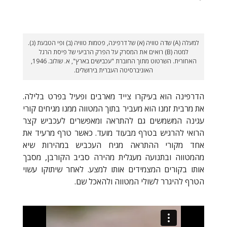
למעלה (A) שדה טוויה (א) של דרפינה, פטמות טוויה (ב) ופי הטבעת (ג).
למטה (B) רואים את המסרק על הפרק הרביעי של פיסת הרגל
האחורית. השרטוט מתוך החוברת "עכבישים בארץ", א. שולוב. 1946,
האוניברסיטה העברית בירושלים.
הדרפינה הוא בעיקרו צייד מארבים ופעיל בפרט בלילה.
את מרבית זמנו הוא מעביר בתוך המטווה ממנו מגיחים קורי
עגינה המשמשים גם להתראה ומאפשרים לעכביש קצר
הרואי להרגיש בטרף מבעוד מועד. כאשר טרף מרעיד את
אחד מקורי ההתראה מגיח העכביש במהירות שיא
מהמטווה ובתנועה מעגלית מהירה סביב הקורבן, מסבך
אותו בקורים המצמידים אותו למצע. לאחר שיתוקו עשוי
הטרף להיגרר לשולי המטווה ולהאכל שם.