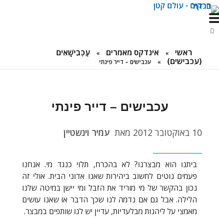
ח
רקים - עולם קטן בגדול
חרקים, עכבישים ופרוקי רגליים בישראל. מאות מאמרים בנושאי טבע, אקולוגיה, ביולוגיה ויחסי אדם-חרקים. הפעלות ומשחקים לילדים,
ראשי
אינדקס מאמרים
עַכְּבִישָׁאִים
»
»
(עכבישים)
»
עכבישים – דייר פינתי
עכבישים – דייר פינתי
10 באוקטובר 2012
מאת
עמיר וינשטיין
ביתנו הוא מבצרנו? לא בהכרח, תלוי כנגד מי. אנחנו
פעמים נוטים לחשוב ביהירות שאנו אדוני הבית. אולי זה
נכון בהקשר של מי מוריד את הזבל ומי יישן במיטה שלנו
הלילה. אבל גם אם נדמה לנו שכך הדבר או שאנו עושים
מאמצי על ליהנות מבלעדיות, עדיין יש לנו שותפים במבצר.