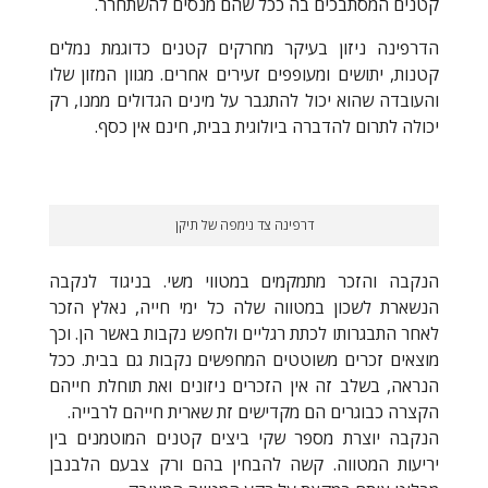
קטנים המסתבכים בה ככל שהם מנסים להשתחרר.
הדרפינה ניזון בעיקר מחרקים קטנים כדוגמת נמלים
קטנות, יתושים ומעופפים זעירים אחרים. מגוון המזון שלו
והעובדה שהוא יכול להתגבר על מינים הגדולים ממנו, רק
יכולה לתרום להדברה ביולוגית בבית, חינם אין כסף.
דרפינה צד נימפה של תיקן
הנקבה והזכר מתמקמים במטווי משי. בניגוד לנקבה
הנשארת לשכון במטווה שלה כל ימי חייה, נאלץ הזכר
לאחר התבגרותו לכתת רגליים ולחפש נקבות באשר הן. וכך
מוצאים זכרים משוטטים המחפשים נקבות גם בבית. ככל
הנראה, בשלב זה אין הזכרים ניזונים ואת תוחלת חייהם
הקצרה כבוגרים הם מקדישים זת שארית חייהם לרבייה.
הנקבה יוצרת מספר שקי ביצים קטנים המוטמנים בין
יריעות המטווה. קשה להבחין בהם ורק צבעם הלבנבן