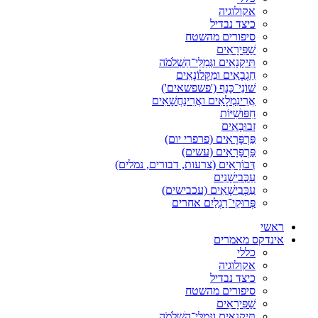
אקולוגיה
כיצד נבדיל
סיפורים מהשטח
שַׁפִּירָאִים
תִּיקָנָאִים וגְּמַלֵּי־הַשְׁלֹמֹה
חַגְבָאִים ומַקְּלוֹנָאִים
שׁוֹנֵי־כָּנָף ('פשפשאים')
אֲרִינִמְלָאִים ואֲרִינַחֲשָׁאִים
חִפּוּשִׁיּוֹת
זְבוּבָאִים
פַּרְפָּרָאִים (פרפרי יום)
פַּרְפָּרָאִים (עשים)
דְּבוֹרָאִים (צרעות, דבורים, נמלים)
עַכְּבִישָׁנִים
עַכְּבִישָׁאִים (עכבישים)
פְּרוּקֵי־רַגְלַיִם אחרים
ראשי
אינדקס מאמרים
כללי
אקולוגיה
כיצד נבדיל
סיפורים מהשטח
שַׁפִּירָאִים
תִּיקָנָאִים וגְּמַלֵּי־הַשְׁלֹמֹה