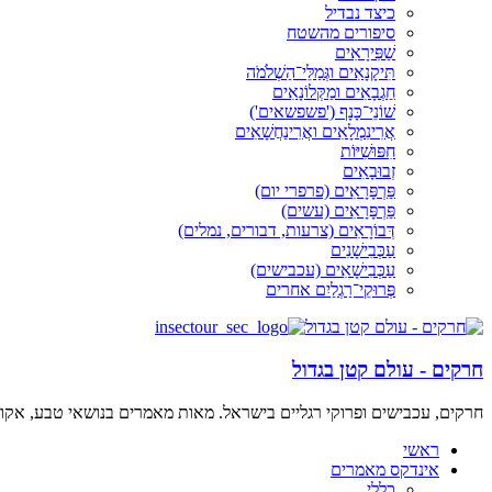
כיצד נבדיל
סיפורים מהשטח
שַׁפִּירָאִים
תִּיקָנָאִים וגְּמַלֵּי־הַשְׁלֹמֹה
חַגְבָאִים ומַקְּלוֹנָאִים
שׁוֹנֵי־כָּנָף ('פשפשאים')
אֲרִינִמְלָאִים ואֲרִינַחֲשָׁאִים
חִפּוּשִׁיּוֹת
זְבוּבָאִים
פַּרְפָּרָאִים (פרפרי יום)
פַּרְפָּרָאִים (עשים)
דְּבוֹרָאִים (צרעות, דבורים, נמלים)
עַכְּבִישָׁנִים
עַכְּבִישָׁאִים (עכבישים)
פְּרוּקֵי־רַגְלַיִם אחרים
חרקים - עולם קטן בגדול
חרקים, עכבישים ופרוקי רגליים בישראל. מאות מאמרים בנושאי טבע, אקולו
ראשי
אינדקס מאמרים
כללי