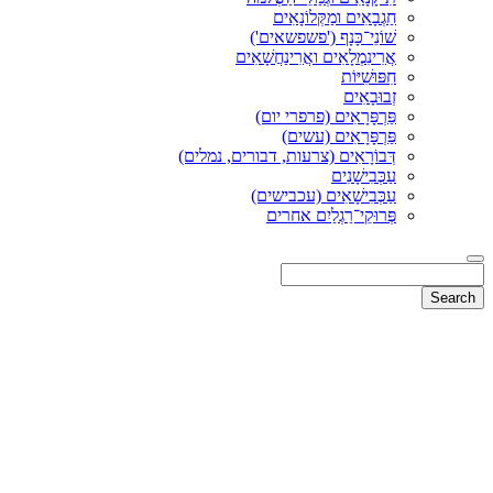
חַגְבָאִים ומַקְּלוֹנָאִים
שׁוֹנֵי־כָּנָף ('פשפשאים')
אֲרִינִמְלָאִים ואֲרִינַחֲשָׁאִים
חִפּוּשִׁיּוֹת
זְבוּבָאִים
פַּרְפָּרָאִים (פרפרי יום)
פַּרְפָּרָאִים (עשים)
דְּבוֹרָאִים (צרעות, דבורים, נמלים)
עַכְּבִישָׁנִים
עַכְּבִישָׁאִים (עכבישים)
פְּרוּקֵי־רַגְלַיִם אחרים