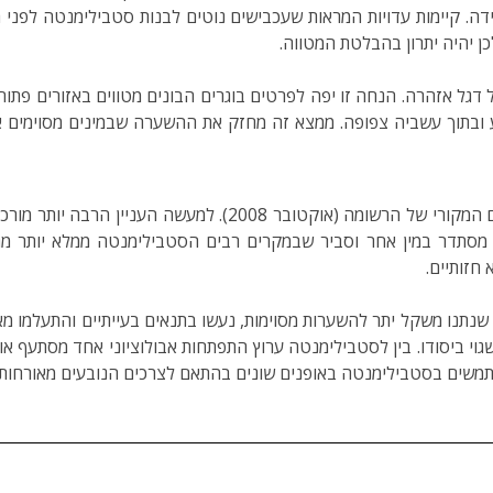
כנראה יותר מירידה ב־30% בסיכויי הלכידה. קיימות עדויות המראות שעכבישים נוטים לבנות 
ן יהיה יתרון בהבלטת המטווה.
דגל אזהרה. הנחה זו יפה לפרטים בוגרים הבונים מטווים באזורים פת
 ובתוך עשביה צפופה. ממצא זה מחזק את ההשערה שבמינים מסוימים 
העלתי פה את עיקרי ההשערות הרווחות נכון למועד הפרסום המקורי 
 מסתדר במין אחר וסביר שבמקרים רבים הסטבילימנטה ממלא יותר מ
חזותיים.
תנו משקל יתר להשערות מסוימות, נעשו בתנאים בעייתיים והתעלמו 
 שגוי ביסודו. בין לסטבילימנטה ערוץ התפתחות אבולוציוני אחד מסתעף 
תמשים בסטבילימנטה באופנים שונים בהתאם לצרכים הנובעים מאורחות ה