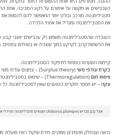
ההגנה מטורפים היא אחת ההשערות היותר נחקרות. מחקרי
העכבישים או מקשה על איתורם על רקע הסביבה. אחת הה
סטבילימנטה מורכב ובולט יותר המאפשר להם להסוות את ע
את הסטבילימנטה ומגדיל את אחוזי הלכידה.
העובדה שהסטבילימנטה משמש רק עכבישים יושבי קבע על
את הרשתות קרוב לקרקע בתוך עשביה או בשיחים צפופים. בח
קיימות השערות נוספות לתיפקוד הסטבילימנטה.
בקרת עודפי משי
(Surplus theory) – צמצום עודפי משי בבלוטת המשי לאחר חיתול הטרף. המשי המשמש לבניית הסטבילימנטה וחיתול הטרף מיוצר על ידי אותה בלוטה (אצל כסופיים).
וויסות חום
(Thermoregulation) – שימוש בסטבילימנטה כאלמנט הצללה מפני קרינה.
עקה
– יש מספר חוקרים הטוענים שאין לסטבילימנטה כל ערך מעשי ויצירתה נ
אצל גבנן מבריש Uloborus plumipes מוצאים סטבילימנטה ספירלי או מאורך.
נראה שבחלק מהמינים מתקיים מידת שיקול רווח-תועלת. מ