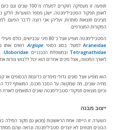
תופעה זו מעסיקה חוקרים למ
לאופן תפקוד הסטבילימנטה. ישנן מספר השערות; חלקן 
מציגים תוצאות סותרות, ועליהן אני רוצה לדבר הפעם. למ
המקורות המצורפים.
הסטבילימנטה מופיע אצל כ־80 מיני עכבישים, כולם פעילי יום. בעיקר אצל משפחת הגלגלניים
Araneidae
למשל: בסוג כסופי
Argiope
. רואים אותו 
Tetragnathidae
ובמשפחת הגבנניים
Uloboridae
. 
לאורך המטווה, אצל מינים אחדים הוא יכול ללבוש צורות אחר
הוא מופיע אצל סוגים גדולי מימדים כדוגמת הכסופים או ק
מחיה שונים, מה שמקשה על הסבר מכנס, המשותף לכל המינ
וכיום מוצאים תפקודי סטבילימנטה שונים התואמים לאורח החי
ייצוב מבנה
השערה זו הייתה אחת הראשונות (מכאן גם מקור המילה באנ
הבונים מטווים לא יוצרים סטבילימנטה ונראה שהם מסת