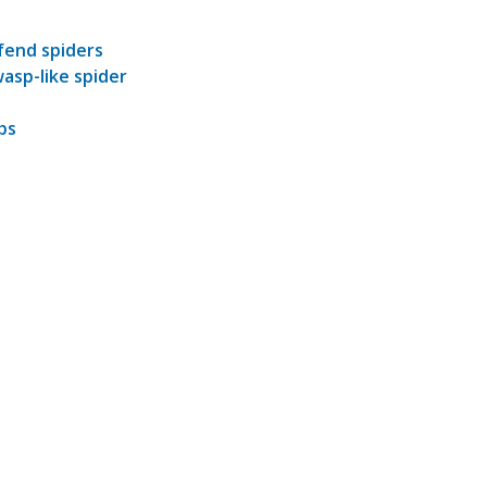
fend spiders
wasp-like spider
bs