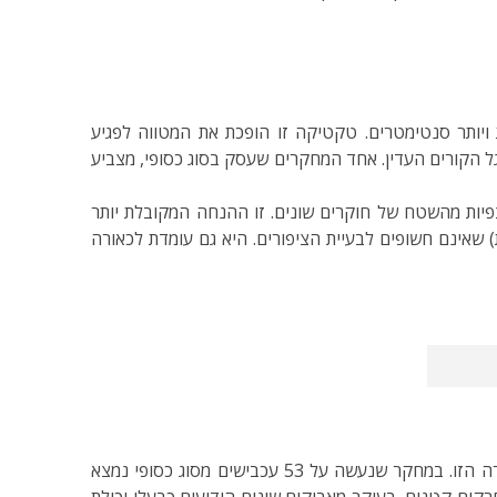
 ויותר סנטימטרים. טקטיקה זו הופכת את המטווה לפגיע
ל הקורים העדין. אחד המחקרים שעסק בסוג כסופי, מצביע
ם ספציפיים ותצפיות מהשטח של חוקרים שונים. זו ההנחה המקובלת יותר
 שאינם חשופים לבעיית הציפורים. היא גם עומדת לכאורה
אחת התכונות של הסטבילימנטה היא החזר גבוה של אור על־סגול (UV), ביחס למטווה עצמו. מחקר שנערך ב־1996 תומך בהשערה הזו. במחקר שנעשה על 53 עכבישים מסוג כסופי נמצא
שמדובר בעיקר בחרקים קטנים, בעיקר מאביקים שונים הידועים כבעלי יכולת