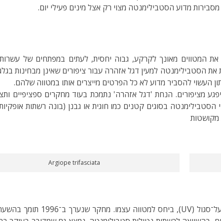
סבירות מדוע הסטבילימנטה מצוי רק אצל מינים פעילי יום.
ת את המטווים מאונך לקרקע, גבוה יחסית, לעתים במפתחים של עשרות
 את הסטבילימנטה למעין דגל אזהרה עבור ציפורים שאינן מבחינות בגלג
מנטה מקטין בכ־45% את הסיכוי להיפגע מציפורים. הנחת 'דגל אזהרה' נתמכת בעוד מחקרי
הסטבילימנטה בסוגים קטנים כמו חוגית או גבנן (בונה רשתות אופקיות)
 מקושטות
Argiope trifasciata
טרים בסטבילימנטה לכדו ב־72% יותר חרקים, בהשוואה לרשתות נטולות סטבילימנטה. נמצא גם 