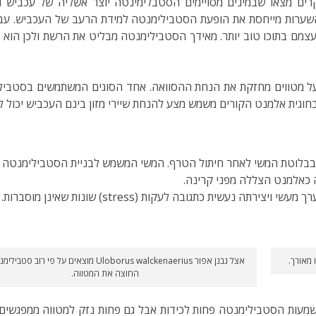
ם מצאו שבמינים מסויימים הסטבלימינטה יוצר אשליה של עכביש גדו
שערות מייחסת את הופעת הסטבילימנטה למידת הרעב של העכביש. עבו
צמם בתוכו טוב יותר. מאידך הסטבילימנטה מבליט את הרשת ולכן הוא 
 מטווים מחזקת את הנחת ההסוואה. אחד הסוגים המשתמשים בסטבילימ
וגית אלמנט הקורים משמש מצע להנחת שיירי מזון בינם העכביש יכול ל
עשית כתגובה לעקות (stress) שונות שאינן מוסברות.
אצל גבנן אפור Uloborus walckenaerius מוצאים על פי רו
החוצה את המטווה.
שמעות הסטבילימנטה פחות לכידות אבל גם פחות נזק למטווה ממפגשים 