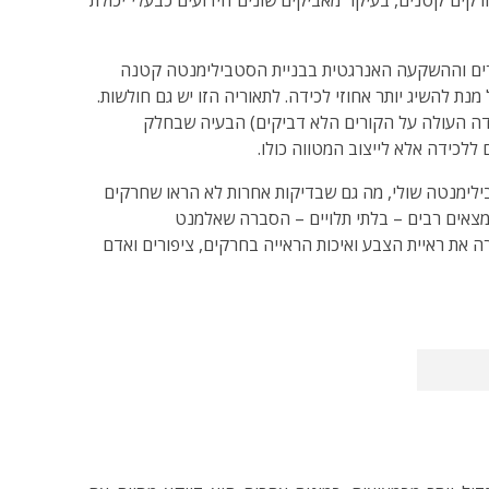
. החוקר מציע שצריכת הקורים וההשקעה האנרגטית בבניית הסטבילימנטה קטנה
מנת להשיג יותר אחוזי לכידה. לתאוריה הזו יש גם חולשות.
ם יעילות היינו מצפים לראות את הסטבילימנטה רק באתרים בהם מצויים קורים דביקים (שגם הם מחזירים UV ובמידה העולה על הקורים הלא דביקים) הבעיה שבחלק
לכידה אלא לייצוב המטווה כולו.
רים אחרים שעסקו בנושא הזה וביצע בדיקות בעצמו טוען שהמימצאים מראים שהחזר ה־UV של הסטבילימנטה שולי, מה גם שבדיקות אחרות לא הראו שחרקים
־UV של הסטבילימנטה. המחקר טוען שלאור מימצאים רבים – בלתי תלויים – הסברה שאלמנט
 את ראיית הצבע ואיכות הראייה בחרקים, ציפורים ואדם