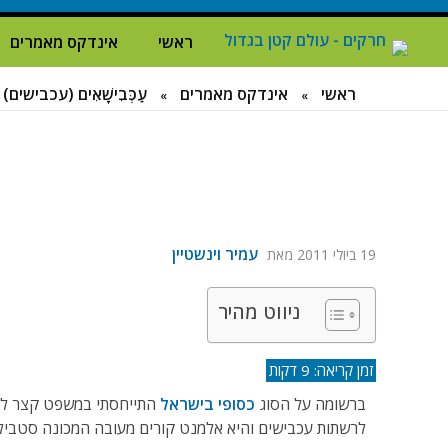
ראשי
אינדקס מאמרים
ח
רקים - עולם קטן בגדול
חרקים, עכבישים ופרוקי רגליים בישראל. מאות מאמרים בנושאי טבע, אקולוגיה, ביולוגיה ויחסי אדם-חרקים. הפעלות ומשחקים לילדים,
ראשי
אינדקס מאמרים
עַכְּבִישָׁאִים (עכבישים)
»
»
עמיר וינשטיין
19 ביולי 2011
מאת
ניווט מהיר
ברשומה על הסוג
כסופי בישראל
התייחסתי במשפט קצר לא
לרשתות עכבישים והיא אלמנט קורים מעובה המכונה סטבילימנטה mentum