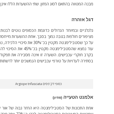
מבנה המטווה בהתאם לסוג המזון. שתי ההשערות הללו אינן מ
דגל אזהרה
גלגלניים ובמיוחד הגדולים כדוגמת הכסופים נוטים לבנו
מציפורים חולפות בגובה נמוך בסבך. אחת ההשערות מייחסת
על כך שסטבילימנטה מקטין בכ־30% את סיכויי הלכידה, נתון העשוי להסביר מדוע לא כל הפרטים מייצרים אותו במטווה שלהם.
עוד נמצא שהסטבילי
בקרב חוקרי עכבישים. השערה זו אינה מסבירה את תפקודי 
בסתירה לעדויות על טורפי עכבישים הנמשכים יותר לרשתות
כסופי דק־פסים Argiope trifasciata
אלמנט הטעייה
(פתיון)
שמטווים המעו