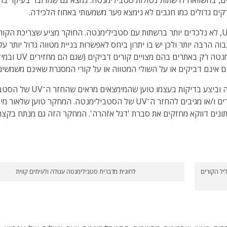
ים גדולים כמו חגבים לא נימצא פער משמעותי באחוז הלכידה.
במחקר דומה אחר נמצא שגם יתושים, שאינם נסמכים על UV, לא נלכדים יותר ברשתות עם סטבילימנטה
וה הרבה יותר ולכן יש בו יתרון ביחס לאפשרות בניית מטווה גדול יותר על 
אם רוצים מקסימו
 אינם דביקים או על השולי המטווה או על קורי המסגרת שאינם משמשים ל
מחקר מעניין אחר שבדק מחק
הנמשכים להחזרי UV כדבורים, מסוגלים בכלל להבחין בקורים ו/או מגיבים להחזר ה
ונים דווקא מחזקים את סברת 'דגל אזהרה'. המחקר הזה גם מנתח בקצרה
יל הקורים
לחוגית מדברית סטבילימנטה עגולה ולעיתים קווית