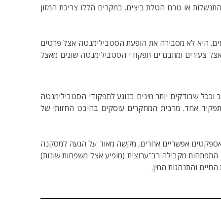
סטבילימנטה לפני התנשלות או טרם הטלת ביצים. במקרים הללו צריכת המזון
וחים. היא לא מסבירה את הופעת הסטבילימנטה אצל פרטים
אצל צעירים ומתבגרים תפקודי הסטבילימנטה שונים מאצל
של הרשומה (אוקטובר 2008). למעשה העניין הרבה יותר מורכב וככל שבודקים יותר מינים בנוגע לתפקודי הסטבילימנטה
תפקיד אחד. מרבית המחקרים עוסקים בהיבט החזותי של
מאספקטים אפשריים אחרים, מקשה מאוד על הגעה למסקנה
או התפתחות מקבילה רב־ערוצית (מופיע אצל משפחות שונות)
חיים והתנהגות המין.