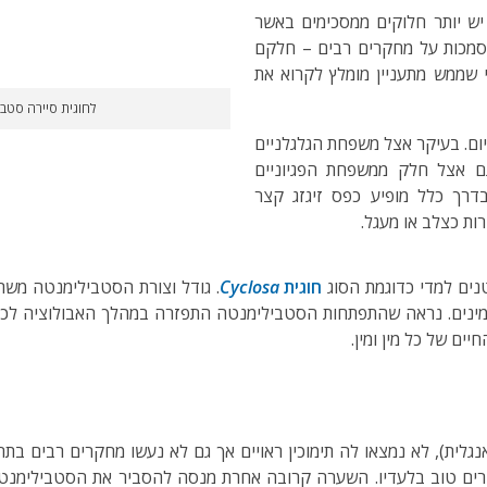
עלה מ־100 שנים וגם כיום יש יותר חלוקים ממסכימים באשר
נסמכות על מחקרים רבים – חלקם
י שממש מתעניין מומלץ לקרוא את
לחוגית סיירה סטבי
גם אצל חלק ממשפחת הפגיוניים
בדרך כלל מופיע כפס זיגזג קצר
ות כצלב או מעגל.
טנים למדי כדוגמת הסוג
חוגית
Cyclosa
. גודל וצורת הסטבילימנטה משתנ
ים. נראה שהתפתחות הסטבילימנטה התפזרה במהלך האבולוציה לכיוונ
ים של כל מין ומין.
גלית), לא נמצאו לה תימוכין ראויים אך גם לא נעשו מחקרים רבים בתח
דרים טוב בלעדיו. השערה קרובה אחרת מנסה להסביר את הסטבילימנ