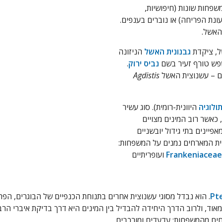
משפחות שונות (חיפושיות,
ונת הפריחה) או נוברים בענפים.
האשל.
ל, ציקדת
גבנונית האשל
הניזונה
שפש טורף זעיר בשם
נביס ירוק
.
ם – עשנוצית האשל
Agdistis
ולוגיה
היוונית-רומית). סוג עשיר
בתפוצה פליארקטית, כאשר רוב המינים מצויים
פיינים בתי גידול יובשניים
בית המארחים נמנים על המשפחות:
Frankeniaceae
ועופריתיים
Pt
ם מהמשפחות: עדעדים ומורכבים.