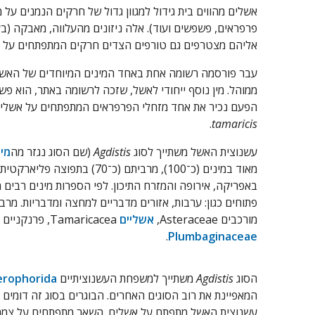
אשלים מהווים בית גידול למגוון גדול של חרקים הנמנים על 
פרפראים, פשפשים ועוד). אלה ניזונים מהעלווה, מאבקה (בע
אליהם מצטרפים גם טורפים הצדים חרקים המתפתחים על 
עבר פורסמה רשומה אחת באחד המינים המיוחדים של האש
ממוהל. מין נוסף ייחודי לאשל, שזכה לרשומה באתר, הוא פ
הפעם נכיר את אחד מזחלי הפרפראים המתפתחים על אשלי
.
tamaricis
עשנוצית האשל משתייך לסוג
Agdistis
(שם הסוג נגזר מה
מית
מאוד במינים (כ־100), מרביתם (כ־70) 
באפריקה, אירופה והמזרח התיכון. לפי הספרות מינים רבים מא
פתוחים כגון: ערבות, אזורים מדבריים למחצה ומדבריות. מר
מורכבים Asteraceae,
אשליים
Tamaricacea, פרנקניים
.
Plumbaginaceae
הסוג
Agdistis
משתייך למשפחת העשנוציתיים
erophorida
עשנוצית האשל מתפתח על אשלים. השאר מתפתחים על צמחי