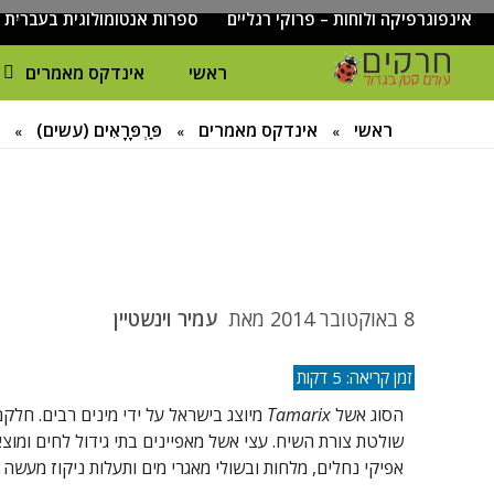
אינפוגרפיקה ולוחות – פרוקי רגליים
ספרות אנטומולוגית בעברית
ראשי
אינדקס מאמרים
ח
רקים - עולם קטן בגדול
חרקים, עכבישים ופרוקי רגליים בישראל. מאות מאמרים בנושאי טבע, אקולוגיה, ביולוגיה ויחסי אדם-חרקים. הפעלות ומשחקים לילדים,
ראשי
אינדקס מאמרים
פַּרְפָּרָאִים (עשים)
»
»
»
8 באוקטובר 2014
מאת
עמיר וינשטיין
הסוג אשל
Tamarix
מיוצג בישראל על ידי מינים רבים. חלק
שולטת צורת השיח. עצי אשל מאפיינים בתי גידול לחים ומוצאי
אפיקי נחלים, מלחות ובשולי מאגרי מים ותעלות ניקוז מעשה י