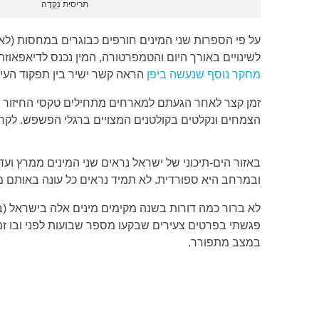
תריסית נְקֻדָה
על פי הספרות שני המינים חורפים כבוגרים במחסות (ל
לשינויים באורך היום והטמפרטורה, המין נכנס לדיאפאו
מחקר נוסף שנעשה ביפן
הראה קשר ישיר בין תפקוד העינ
זמן קצר לאחר הגעתם למארחים מתחילים טקסי החיזור ה
הצמחים ונקלטים בקולטנים המצויים ברגלי הפשפש. לקר
באזור הים-תיכוני של ישראל נראים שני המינים ממרץ ועד 
ובמרחב היא ספורדית. לא תמיד נראים כל עונה באותם מק
פגשתי בפרטים צעירים שבקעו מספר שבועות לפני ובו זמני
במצב מתפורר.