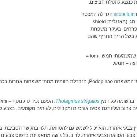
 כמצע להטלת הביצים.
ת
scutellum
הגדולה המכסה
חלק ניכר מגב הגוף. בשל כך הם נקראו בעבר גם פשפשי מגן (מאנגלית; shield
ל פרחים, בעיקר משפחת
המורכבים והסוככים. באנגלית הם נקראים גם stink bugs בשל הריח החריף שהם
השם המדעי Pentatomidae נגזר מהמונח הלטיני penta, שמשמעותו חמש ו-tom =
וצה – חמש.
תריסיתיים כוללת מספר תת־משפחות, אחת מהן היא תת־המשפחה Podopinae, הנבד
Tholagmus strigatus
. הפעם נכיר סוג נוסף –
oma
ים צהוב ועליו דגם פסים אורכיים ומקבילים, לעיתים מקוטעים, בצבע ש
יין צבעי אזהרה. הוא יכול לשמש גם להסוואה, תלוי בהקשר הסביבתי 
צבעי הסוואה וצבעי אזהרה. לרוב, כל גישה מתאפיינת בדפוס צבעים 