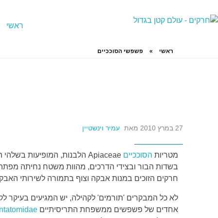
ראשי
חרקים - עולם קטן בגדול
חרקים, עכבישים ופרוקי רגליים בישראל. מאות מאמרים בנושאי טבע, אקולוגיה, ביולוגיה ויחסי אדם-חרקים. הפעלות ומשחקים לילדים,
ראשי
»
פשפשי הסוככיים
27 במרץ 2010
מאת
עמיר וינשטיין
מטריות
הסוככיים
Apiaceae הלבנות, המופיעות בש
בשדות הבור ובצידי הדרכים, מהוות משטח נחיתה מפתה
חרקים הזוכים במנות אבקה וצוף בתמורה לשירותי האבק
לא כל המבקרים 'תורמים' לקהילה, יש המגיעים בעיקר ל
אחדים של פשפשים ממשפחת התריסיתיים
ntatomidae