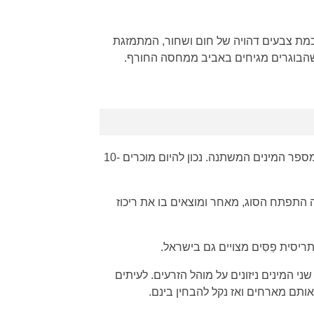
מת צבעים דהויה של חום ושחור, המתמזגת
שהבוגרים מגיחים באביב ממחסה החורף.
עבר לא מעט תהפוכות במהלך המאה שעברה והמאה הנוכחית. דבר המשתקף במספר המינים המשתנה. נכון להיום מוכרים 10-
 התפתח הסוג, מאחר ומוצאים בו את ריכוז
ריסית פַסִּים מצויים גם בישראל.
 המינים ניזונים על מוהל הזרעים. לעיתים
ותם מארחים ואז נקל להבחין בינם.