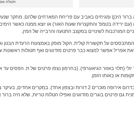
תטולה אופי
א ברור היכן) ומגיחים באביב עם פריחת המארחים שלהם. מחקר שנ
זה (עם ירידה בטמפ' והתקצרות שעות האור) או יוצא ממנה כאשר הימ
יים המורכבות לשינויים במקצב התנועה והרבייה של המין.
מתבססים על תקשורת קולית. הקול מופק באמצעות הרעדת הבטן וגלי 
את אפריל אפשר למצוא כבר פרטים מזדווגים ואף תטולות ראשונות 
יולי (תלוי באזור הגיאוגרפי). (בחרמון נצפו פרטים של ת. הפסים עד
ומות או באותו הזמן.
לא ברור כמה דורות בשנה מקימים מינים אלה בישראל (בדרום אירופה מוכרים 2 דורות 
ת גם פרטים בוגרים מזדווגים ואפילו הטלות טריות, שלא היה ברור א