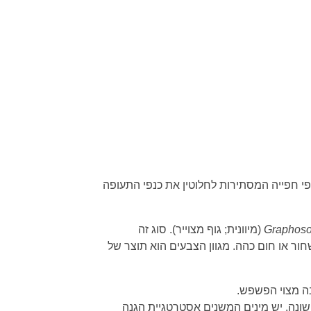
לת חזותית מתת־משפחות אחרות בכנפי חפייה המסתירות לחלוטין את כנפי התעופה
Graphos
(מיוונית; גוף מצוייר). סוג זה
חור או חום כהה. מגוון הצבעים הוא תוצר של
בה מצוי הפשפש.
שונה. יש מינים המשנים אסטרטגיית הגנה