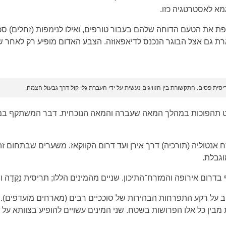
מא לאסטרטגיה כזו.
את הטעם הדוחה שלהם בעבור טורפים, ואילו לנימפות (זחלים) סכ
רת גם אצל הבוגר הנכנס לדיאפאוזה. הצבע האדום מופיע רק לאחר 
יסית פסים. התקשורת בין הזוויגים נעשית על ידי העברת גלי קול דרך גבעול הצמח.
נטוליה (תורכיה) דרך אירן ועד דרום הקווקאז. משערים שבתחום זה
דרום אירופה והמזרח־התיכון. שניים מהמינים הללו; תריסית נְקֻדָה ות
 על רקע התפרחות הבהירות של סוככיים רבים (מארחים מועדפים). שני
ין כל אלו הפרושות בשטח. שני המינים עשויים להופיע בצוותא על א