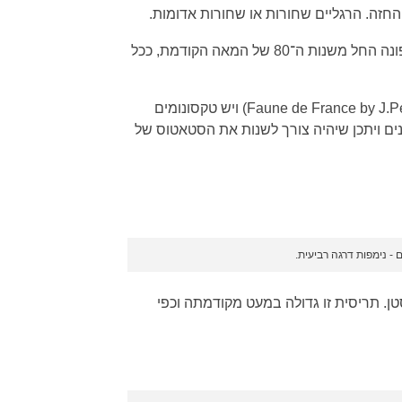
מין ים־תיכוני (המזרח-התיכון וטורקיה) החודר למערב, מרכז ודרום אירופה. תיעוד המין באירופה מצביע על מגמת התפשטות צפונה החל משנות ה־80 של המאה הקודמת, ככל
. יש המאחדים את המין לגמרי (Faune de France by J.Pericart) ויש טקסונומים
 ויתכן שיהיה צורך לשנות את הסטאטוס של
 - נימפות דרגה רביעית.
פגניסטן. תריסית זו גדולה במעט מקודמתה וכפי