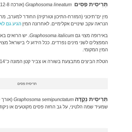
תְּרִיסִית פַסִּים
Graphosoma lineatum
(אורכה 12-8 מ"מ). השם הלטיני נגזר מפסי האורך הברורים שעל כנפי החפייה וגב החזה. הרגליים שחורות או שחורות אדומות.
הנראה עקב שינויים אקלימיים. לאחרונה המין
הגיע גם לא
באירופה מצוי גם
Graphosoma italicum
. יש הרואים בא
המפצלים לשני מינים נפרדים. ככל הידוע לי בישראל מצוי
המין המקומי.
הטלת הביצים מתבצעת בשורה או צביר קטן המונה כ־14 ביצים. הבקיעה מתרחשת לאחר 10-8 ימים.
תריסית פסים
תְּרִיסִית
נְקֻדָה
Graphosoma semipunctatum
שמעיד שמה הלטיני, על גב החזה פסים מקוטעים או ניקוד