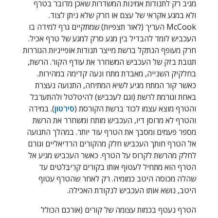
מגיב רק לתנודות אמינות המשדרות שאכן מדובר בטרף
ולא במגע אקראי של עצם או חרק שלא ניתן לצוד.
McCook
העריך (לאור תצפיות) שמתקיים גרף למידה בו
העכביש לומד להבדיל בין מגע סרק למגע של טרף אכיל.
חרק מעופף הנתקל ברשת מייצר תנודות אופייניות הגוררות
תגובת בזק של העכביש המשחרר את עודף הקור. הרשת,
בחלקיק השנייה, מאבדת מתח ונעה קדימה במהירות.
כאשר קור המתח מגיע לשיא המתיחה, התנועה נעצרת
באחת וגורמת לרשת (וגם לעכביש) להיטלטל ולהתערבל
והטרף מוצא עצמו לכוד ברשת הקורסת (
סירטון
). במידה
והטרף לא מרוסן דיו, העכביש מותח ומשחרר את הרשת
מספר פעמים ומסבך את הטרף עוד יותר. במהלך התנועה
אל הטרף חותך העכביש חלק מהקורים הרדיאליים וגורם
לחלק מהרשת לקרוס על הטרף. כאשר העכביש מגיע אל
הטרף הוא מתחיל לעטוף אותו בקורים קְרִיבֶּלטִים עד
שהלה מכוסה היטב כמומיה. רק לאחר שהטרף עטוף
היטב, נושא אותו העכביש לנקודת האכילה.
הטרף נעטף בכמות עצומה של קורים (אורכם הכולל