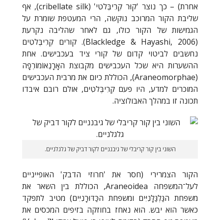
אחרת) – כך נוצר 'קוּר קְרִיבֶּלטִי' (
cribellate silk
), אף
שליבת הקור המרוכב נוקשה, הרי המעטפת שומרת על
הגמישות של הקור כולו, גם לאחר שהליבה נקרעת
(
Blackledge & Hayashi, 2006
). קורים קְרִיבֶּלטִים
נחשבים לביטוי קדום של קורי ציד בעכבישים. אחת
ההשערות היא שכל העכבישים מקבוצת האָרָנֶאוֹמוֹרְפָה
(Araneomorphae)
, הכוללת כיום את מרבית העכבישים
המוכרים למדע, היו פעם קְרִיבֶּלטִים, אולם רובם איבדו
תכונה זו במהלך האבולוציה.
השוני בין קור קריבלי של גיבנניים לקור דביק של גלגלניים.
הקור הצמרירי (חסר את 'חרוזי הדבק' האופייניים
לעל־המשפחה
Araneoidea
, הכוללת בין השאר את
משפחת הגַּלְגַּלָּנִיִּים ומשפחת הכַּדּוּרָנִיִּים) מטיב לתפקד
כאשר הוא יבש. הוא נאחז בחוזקה בזיפים המכסים את