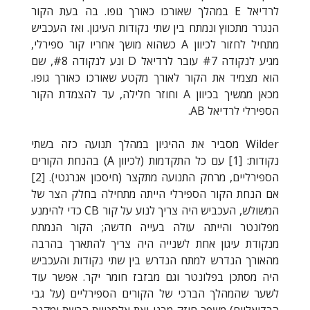
לרדיאל
E
במהלך שאורכו כאורך גופו. בה בעת הקור
הנגרר מתכווץ ונמתח בין שתי נקודות העיגון. ואז העכביש
מתחיל לחזור לכיוון
A
כשהוא מושך אחריו קור ספירלי,
מגיע לנקודה #7 עובר לרדיאל
D
ונע לנקודה #8, שם
הוא מצמיד את הקור לאורך מקטע שאורכו כאורך גופו.
מכאן ממשיך בכיוון
A
וחוזר חלילה, עד להצמדת הקור
הספירלי לרדיאל
AB
.
Wilder
מסביר את ההיגיון במהלך תנועה כזה בשתי
נקודות: [1] עם כל התקדמות (לכיוון
A
) בהנחת הקורים
הספירליים, מרחק התנועה מתקצר (חיסכון אנרגטי). [2]
אם הנחת הקור הספירלי הייתה מתחילה בחלק הצר של
המשולש, העכביש היה צריך לנוע על קור
CB
כדי להימנע
מפלונטר והייתה עולה בעייה חדשה; הקור הנמתח
מנקודת עיגון אחת לשנייה היה צריך להתארך בהרבה
מהאורך הנדרש למתח הנדרש בין שתי נקודות והעכביש
היה מסתכן בפלונטר וגם מבזבז חומר יקר. אפשר עוד
לשער שהמהלך הברכי של הקורים הספירליים (על גבי