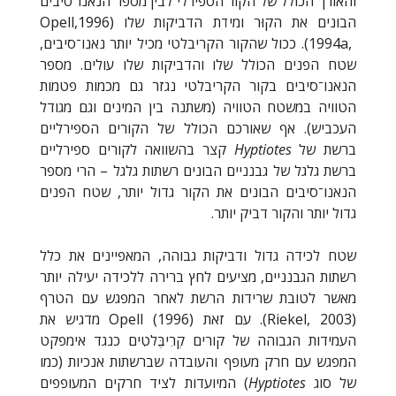
והאורך הכולל של הקור הספירלי לבין מספר הנאנו־סיבים
הבונים את הקוּר ומידת הדביקות שלו (1996
Opell,
1994a,
). ככול שהקור הקריבלטי מכיל יותר נאנו־סיבים,
שטח הפנים הכולל שלו והדביקות שלו עולים. מספר
הנאנו־סיבים בקור הקריבלטי נגזר גם מכמות פטמות
הטוויה במשטח הטוויה (משתנה בין המינים וגם מגודל
העכביש). אף שאורכם הכולל של הקורים הספירליים
ברשת של
Hyptiotes
קצר בהשוואה לקורים ספירליים
ברשת גלגל של גבנניים הבונים רשתות גלגל – הרי מספר
הנאנו־סיבים הבונים את הקור גדול יותר, שטח הפנים
גדול יותר והקור דביק יותר.
שטח לכידה גדול ודביקות גבוהה, המאפיינים את כלל
רשתות הגבנניים, מציעים לחץ ברירה ללכידה יעילה יותר
מאשר לטובת שרידות הרשת לאחר המפגש עם הטרף
(
Riekel, 2003
). עם זאת
Opell (1996)
מדגיש את
העמידות הגבוהה של קורים קְרִיבֶּלטִים כנגד אימפקט
המפגש עם חרק מעופף והעובדה שברשתות אנכיות (כמו
של סוג
Hyptiotes
) המיועדות לציד חרקים המעופפים