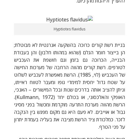
להעריך וליהנות מהן כיום.
Hyptiotes flavidus
בניית רשת קורים כרוכה בהשקעה אנרגטית לא מבוטלת;
הן בייצור חומר הגלם (שהוא במהותו חלבון) והן בעבודת
הבנייה, הכרוכה גם בזמן וגם חושפת את העכביש
לטורפים. רשת קורים מהווה הרחבה של מערכות החישה
של העכביש (לוי, 1985). הרשת מאפשרת לעכביש לשלוט
על שטח גדול יחסית למימדי גופו ומעבר לטווח ראייתו,
וניתן להציב אותה בדרכים שנות ובכל המישורים – האנכי,
האופקי והאלכסוני, או בכולם יחד (
Kullmann, 1972
).
הרשת מהווה מערכת התרעה מוקדמת ומכשול בפני מסיגי
גבול או אוייבים. לא פעם היא גם מקום מפגש בין הנקבה
לזכר. כמלכודת ציד הרשת מציבה את בעליה בעמדת יתרון
על פני הטרף.