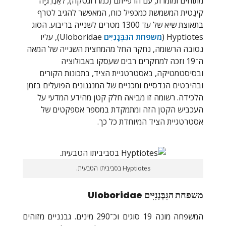
מתוחים ומומרת, עם הרפייתם (כמו רוגטקה), לאֵנֶרְגִּיָּה
קִינֵטִית המשמשת כמכפיל כוח, המאפשר להגיב לטרף
בתאוצת שיא של עד 1300 מטרים לשנייה בריבוע. הסוג
Hyptiotes
(
משפחת הגִּבְּנָנִיִּים
Uloboridae
), עליו
נסובה הרשומה, נחקר החל מהמחצית השנייה של המאה
ה־19 וזכה למחקרים רבים שעסקו באבולוציה
ובסיסטמטיקה, באסטרטגיית הציד, בתכונות הקורים
ובהיבטים הנדסיים ומכניים של המנגנונים הפועלים בזמן
הלכידה. רשומה זו מביאה חלק קטן מהידע המדעי על
העכביש הקטן הזה ומתמקדת במספר אספקטים של
אסטרטגיית הציד המיוחדת כל כך.
Hyptiotes בסביביתו הטבעית.
משפחת הגִּבְּנָנִיִּים
Uloboridae
המשפחה מונה 19 סוגים וכ־290 מינים. גבנניים מזוהים