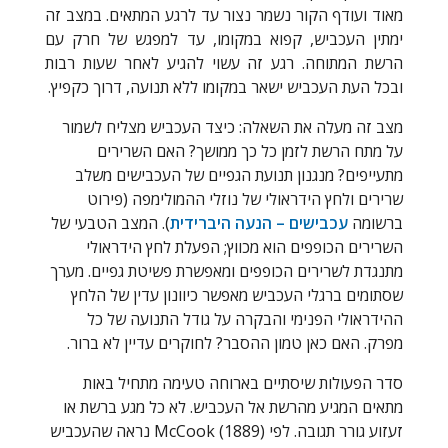
מאוד ועודף הקור נשמר נצור עד לרגע המתאים. במצב זה
ימתין העכביש, קפוא במקומו, עד למפגש של חרק עם
הרשת המתוחה. רגע זה עשוי להגיע לאחר שעות רבות
ובכל העת העכביש ישאר במקומו ללא תנועה, דרוך כקפיץ.
מצב זה מעלה את השאלה: כיצד העכביש מצליח לשמור
על מתח הרשת לזמן כל כך ממושך? האם השרירים
מתעייפים? מנגנון תנועת הגפיים של העכבישים משלב
שרירים ולחץ הידראולי של נוזלי ההמולימפה (פירוט
ברשומה
עכבישים – הנעה היברידית
). המצב הטבעי של
השרירים הכופפים הוא מכווץ; הפעלת לחץ הידראולי
מתנגדת לשרירים הכופפים ומאפשרת פשיטת גפיים. מערך
שסתומים ברגלי העכביש מאפשר כיוונון עדין של הלחץ
ההידראולי הפנימי והבקרה על גודל התנועה של כל
מפרק. האם כאן טמון ההסבר? לחוקרים עדיין לא ברור.
סדר הפעולות שיסתיים בארוחה טעימה מתחיל באות
מתאים המגיע מהרשת אל העכביש. לא כל מגע ברשת או
זעזוע גורר תגובה. לפי
McCook (1889)
נראה שהעכביש