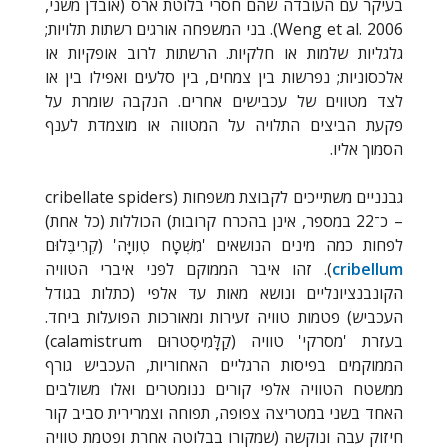
בעיקר עם העובדה שהם חסרי בלוטת ארס (אובדן משני,
Weng et al. 2006
). בני המשפחה אורגים רשתות תלויות;
גלגליות שלמות או חלקיות. הרשתות לרוב אופקיות או
אלכסוניות; נפרשות בין צמחים, בין סלעים ואפילו בין או
לצד מטווים של עכבישים אחרים. הנקבה שומרת על
פקעת הביצים התלויה על המטווה או מוצמדת לענף
הסמוך אליו
.
גבנניים משתייכים לקבוצת משפחות (
cribellate spiders
– כ־22 במספר, אינן בהכרח קרובות) הכוללות (כל אחת)
לפחות כמה מינים הנושאים 'מִשְׁטָח טְוִויָּה' (קְרִיבֶּלוּם
cribellum
). זהו איבר הממוקם לפני איברי הטוויה
הקונבנציונליים ונושא מאות עד אלפי (כתלות בגודל
העכביש) פטמות טוויה זעירות ומאורכות הפועלות ביחד.
בעזרת 'מסרקי' טוויה (קַלָּמִיסְטרוּם
calamistrum
)
הממוקמים בפיסות הרגליים האחוריות, העכביש גורף
ממשטח הטוויה אלפי קורים ננומטרים ואלו משולבים
האחד בשני במטריצה צפופה, תפוחה וצמרירית סביב קור
חיזוק עבה ונוקשה (שמקורו בבלוטה אחרת ופטמת טוויה