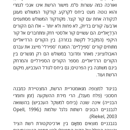
ואורכה כמה עשרות ס"מ. מישור הרשת אינו אנכי לגמרי
והוא נוטה מעט ביחס לקרקע. קודקוד המשולש מעוגן
לנקודה אחת עם קור קצר. מקודקוד המשולש מסתעפים
ארבעה קורים בדיוק, לא פחות ולא יותר – אלו הם הקורים
הרַדְיָאלִיִּים. הם עשויים קור אלסטי חזק ומתחברים אל קור
היקפי (המקביל לקשת בגזרה). בין הקורים הרדיאליים
מתוחים קורים 'סְפִּירָלִיִּים'. המונח 'ספירלי' מייצג את עברם
האבולוציוני; מאחר ומדובר במשולש הם רק מגשרים בין
הקורים הרדיאליים. מספר הקורים הספירליים והמרחק
בינם משתנה בין הפרטים; גם ביחס לגודל העכביש, מיקום
הרשת ועוד.
בניגוד למצופה מגאומטריית הרשת, המצטיירת כמבנה
חסכוני (פלח מעגל), הרי מידת ההשקעה (זמן וחומרי
הבנייה) אינה שונה (ביחס למשקל העכביש) בהשוואה
לגבנניים הבונים רשתות גלגל שלמות (
Opell, 1996;
).
Riekel, 2003
בגבנניים מוצאים מִתְאָם בין ארכיטקטורת רשת הציד