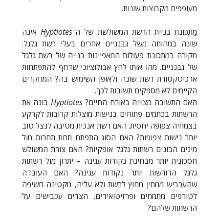
מעופפים מקבוצות שונות.
מַתְּכּוֹנֶת בניית הרשת המשולשת של ה־
Hyptiotes
אינה
שונה במהותה משל גבנניים אחרים בעלי רשת גלגל.
מקורה במתכונת פעולות המאפיינות בנייה של רשת גלגל
של גבנניים. מהו אותו לחץ אבולוציוני שדחף להתפתחות
ארכיטקטורת רשת שונה ולאופן השימוש בה? המחקרים
הקיימים לא מספקים תשובות לכך.
האם התשובה מצוייה באורח החיים?
Hyptiotes
בונה את
הרשתות בכתמים פתוחים בנישות מוצלות קרובות לקרקע
בצמחיה צפופה יחסית. האם רשת אנכית מטיבה לנצל טוב
יותר נישות צפופות? האם הסוג התפתח תחת תחרות מול
מינים הבונים רשתות גלגל אופקיות? האם צורת המשולש
חסכונית יותר מבחינת נקודות עגינה – יתרון מול רשתות
גלגל הדורשות יותר נקודות עגינה? האם העובדה
שהעכביש ממתין מחוץ לרשת ולא עליה, מקטינה חשיפה
לטורפים מתמחים ופרזיטואידים, הצדים עכבישים על
הרשתות שלהם?