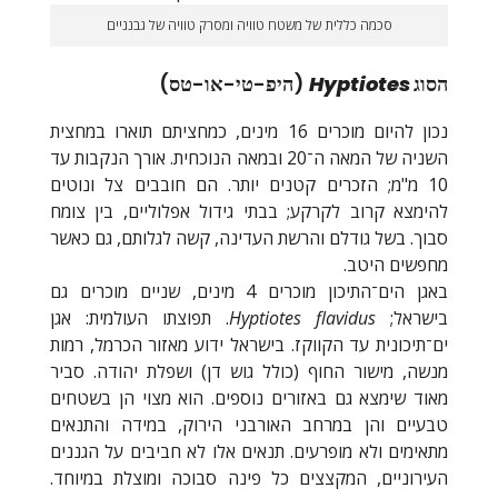
סכמה כללית של משטח טוויה ומסרק טוויה של גבנניים
הסוג
Hyptiotes
(היפ-טי-או-טס)
נכון להיום מוכרים 16 מינים, כמחציתם תוארו במחצית
השניה של המאה ה־20 ובמאה הנוכחית. אורך הנקבות עד
10 מ"מ; הזכרים קטנים יותר. הם חובבים צל ונוטים
להימצא קרוב לקרקע; בבתי גידול אפלוליים, בין צומח
סבוך. בשל גודלם והרשת העדינה, קשה לגלותם, גם כאשר
מחפשים היטב.
באגן הים־התיכון מוכרים 4 מינים, שניים מוכרים גם
בישראל;
Hyptiotes flavidus
. תפוצתו העולמית: אגן
ים־תיכונית עד הקווקז. בישראל ידוע מאזור הכרמל, רמות
מנשה, מישור החוף (כולל גוש דן) ושפלת יהודה. סביר
מאוד שימצא גם באזורים נוספים. הוא מצוי הן בשטחים
טבעיים והן במרחב האורבני הירוק, במידה והתנאים
מתאימים ולא מופרעים. תנאים אלו לא חביבים על הגננים
העירוניים, המקצצים כל פינה סבוכה ומוצלת במיוחד.