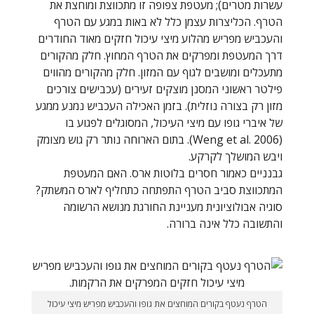
עשרות מטרים); מעטפת צפופה זו מתכווצת ומוחצת את
הטרף. הכליצרות עצמן כלל לא באות במגע עם הטרף
והעכביש מפריש מהלוע מיצי עיכול חזקים מאוד החודרים
דרך המעטפת ומפרקים את הטרף המחוץ. חלק מהקורים
מתעכלים ומושבים לגוף עם המזון. חלק מהקורים מהווים
פילטר ראשוני המסנן מוצקים זעירים (עכבישים צורכים
מזון רק בצורה נוזלית). בזמן האכילה העכביש נמנע ממגע
של איברי גופו עם מיצי העיכול, המסוגלים לפגוע בו
(
Weng et al. 2006
). בתום הארוחה נותר רק גוש מצומק
ויבש המושלך לקרקע.
גבנניים כאמור חסרים בלוטות ארס. האם המעטפת
המתכווצת סביב הטרף התפתחה כתחליף לארס המשתק?
סוגיה אבולוציונית מעניינת החורגת מנושא הרשומה
והתשובה כלל אינה ברורה.
הטרף נעטף בקורים המוחצים את גופו והעכביש מפריש מיצי עיכול