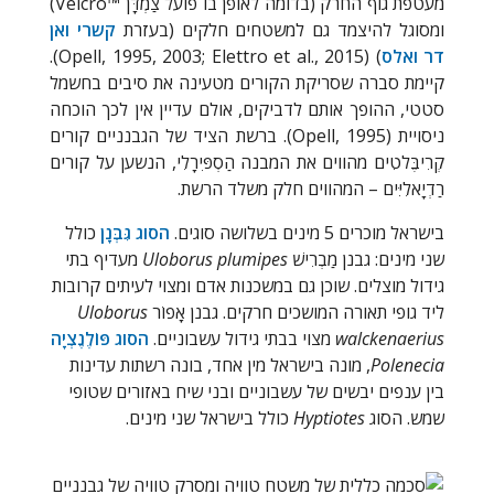
מעטפת גוף החרק (בדומה לאופן בו פועל צַמְדָּן
Velcro™
)
ומסוגל להיצמד גם למשטחים חלקים (בעזרת
קשרי ואן
דר ואלס
) (
Opell, 1995, 2003; Elettro et al., 2015
).
קיימת סברה שסריקת הקורים מטעינה את סיבים בחשמל
סטטי, ההופך אותם לדביקים, אולם עדיין אין לכך הוכחה
ניסויית (
Opell, 1995
). ברשת הציד של הגבנניים קורים
קְרִיבֶּלטִים מהווים את המבנה הַסְפִּירָלִי, הנשען על קורים
רַדְיָאלִיִּים – המהווים חלק משלד הרשת.
בישראל מוכרים 5 מינים בשלושה סוגים.
הסוג גִּבְּנָן
כולל
שני מינים: גבנן מַבְרִישׁ
Uloborus plumipes
מעדיף בתי
גידול מוצלים. שוכן גם במשכנות אדם ומצוי לעיתים קרובות
ליד גופי תאורה המושכים חרקים. גבנן אָפוֹר
Uloborus
walckenaerius
מצוי בבתי גידול עשבוניים.
הסוג פּוֹלֶנֶצְיָה
Polenecia
, מונה בישראל מין אחד, בונה רשתות עדינות
בין ענפים יבשים של עשבוניים ובני שיח באזורים שטופי
שמש. הסוג
Hyptiotes
כולל בישראל שני מינים.