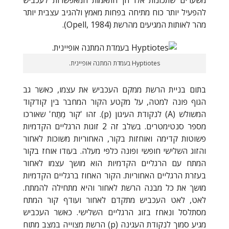
להפעיל יותר כוח מתיחה בפחות מאמץ ולהגיב עצבית יותר
מהר לאותות המגיעים מהרשת (
Opell, 1984
).
Hyptiotes בעמדת המתנה אופיינית.
בתום בניית הרשת ממקם העכביש את עצמו, כאשר גב
הגוף פונה למטה, על מקטע הקור המחבר בין קודקוד
המשולש (
A
) לנקודת העיגון (
p
). זהו 'קור מֶתַח' שאורכו
מספר סנטימטרים. בשלב זה 2 זוגות הרגליים הקדמיות
פשוטות קדימה ואוחזות בקור, האחוריות משוכות לאחור
והזוג השלישי חופשי ופונה כלפי מעלה. בעודו אוחז בקור
המתח עם הרגליים הקדמיות הוא מושך עצמו לאחור
בעזרת הרגליים האחוריות. הקור האחוז ברגליים הקדמיות
מושך את כל מבנה הרשת לאחור והיא מתחילה להמתח.
לאט, לאט העכביש מתקדם לאחור ועודף קור המתח
מסתלסל ונאחז בזוג הרגליים השלישי. כאשר העכביש
מגיע סמוך לנקודת העגינה (
p
) הרשת מצוייה במצב מתוח