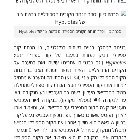
בצורה דומה מותח קור רדיאלי רביעי מנקודה
e
לנקודה
E
.
סכמת כיוון וסדר הנחת הקורים הספירליים ברשת ציד של Hyptiotes
בניגוד למהלך בניית רשתות בגלגלניים, בו הנחת קור
ספירלי דביק נעזרת במעבר על קור ספירלי זמני;
Hyptiotes
(וגם גבנניים אחרים) עושה זאת במעבר על
הקורים הרדיאליים. האיור מתאר תמונת מצב בו הנחת
הקור הספירלי הקיצוני (
s1-s4
) הסתיימה והעכביש מתחיל
למתוח את הקור הספירלי הבא. הנחת קור ספירלי מתחילה
תמיד מהרדיאל העליון. לשם כך העכביש נע מנקודה #1
עד לנקודה #4 (מסלול מקווקו). בנקודה #4 העכביש
מעגן את קצה הקור הספירלי על הרדיאל
AC
, ומצמיד אותו
לאורך מקטע שאורכו כאורך גופו. מכאן העכביש נע על קור
בכיוון
A
כאשר הוא מושך אחריו את הקור הספירלי הגמיש
(מסלול מנוקד), סמוך ל־
A
העכביש עובר לרדיאל
E
ונע עד
לנקודה #6. בנקודה זו הוא מצמיד את הקור הספירלי