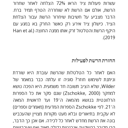
עשרות פעולות ציד הראו 72% הצלחה לאחר שחרור
הרשת, אולם אם הרשת לא שוחררה הטרף תמיד ברח.
הדבר מצביע על חשיבות שיחרור הרשת עבור הצלחת
הציד. כישלון ציד אירע רק כאשר החרק בא במגע עם
היקף הרשת והטלטול זרק אותו ממנה החוצה (
Han et al.
).
2019
החזרת הרשת לפעילות
האם לאחר כל הטלטלות שהרשת עוברת היא שורדת
וניתנת לשימוש חוזר? סוגיה זו עלתה כבר במאמר של
Wilder
, שלא הציב תשובה חד משמעית. היא הפכה נושא
למחקר (
Zschokke, 2000
) שגם סקר את כל הספרות
הרלוונטית בנושא מהמאה ה־19 ועד לראשית המאה
ה־21. לפי
Zschokke
הספרות המדעית (מאמרים וספרים)
לא עקבית בתיאורים ובלא מעט מקורות מצויין שהעכביש
בונה את הרשת מחדש לאחר כל לכידה. אם אכן כך הדבר,
הרי מדובר בהשקעה אנרגטית גדולה מאוד ואף שעכבישים