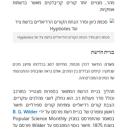
מהר, מצויים יותר קורים קְרִיבֶּלטִים מאשר ברשתות
אופקיות.
סכמת כיוון וסדר הנחת הקורים הרדיאליים ברשת ציד של Hyptiotes
בניית הרשת
הערה
: התיאור להלן סכמתי, מתייחס לסוג בכללותו ומייצג מינים
שנחקרו. קיימים הבדלים בין המינים, אולם נראה שהבסיס ההתנהגותי
של המינים המוכרים זהה.
תהליך בניית הרשת המתואר בספרות מצטייר כמורכב
וכולל סדר פעולות רב. הוא נחלק לשני מהלכים עיקריים.
הצבת קורים רדיאליים ומתיחת קורים ספירליים. תיאור
ראשון ומפורט של בניית רשת פורסם על ידי
B. G. Wilder
במאמר שהתפרסם במגזין
Popular Science Monthly
בשנת 1875. תיאור נוסף המתבסס על
Wilder
פורסם על