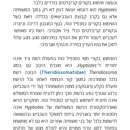
ונעשה שימוש בקורים קְרִיבֶּלטִים בודדים בלבד.
Hyptiotes
הוא דוגמא יוצאת דופן לא רק בתוך המשפחה
אלא גם בקרב קבוצת העכבישאים בכללה. וזאת בשל
השימוש בקורים כמכפיל כוח, בגוף כמנגנון דריכה וניצרה
ובקורים קריבלטים ככלי ציד אקטיבי. רשת כזו מאפשר
לעכביש לעצור ולרסן את הטרף במינימום מגע. מגע עלול
לסכן את גופו העדין במידה והטרף אגרסיבי.
השימוש בקורי משי כמכפיל כוח בפעולת רשת ציד אינה
יחודית ל־
Hyptiotes
, היא מוכרת היטב גם בסוג
Theridiosoma
(
Theridiosomatidae
) הבונה רשת
גלגל שממרכזה נמשך קור הנמתח לאחור וכל הרשת
פועלת כקלע (רוגטקה) מתוח המשתחרר (על ידי העכביש)
ברגע שטרף נוגע ברשת. מכך ניתן להניח שצורת המשולש
אינה חיונית לשימוש בקורים כמכפיל כוח. מחקרים הראו
שארכיטקטורת הרשת המשולשת של
Hyptiotes
אינה
חסכונית יותר באנרגיה ביחס למשקל העכביש ובהשוואה
לרשתות גלגל של בני משפחה אחרים. היא גם לא מותאמת
במיוחד לסוג טרף מסויים והיא לוכדת מגוון של חרקים