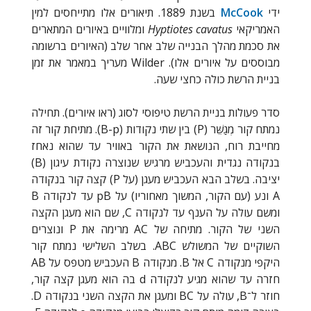
ידי
McCook
בשנת 1889. תיאורים אלו מתייחסים למין
האמריקאי
Hyptiotes cavatus
ומלוויים באיורים המתארים
את סכמת מהלך הבנייה שלב אחר שלב (האיורים ברשומה
מבוססים על איורים אלו).
Wilder
מעריך במאמר את זמן
בניית הרשת כולה כחצי שעה.
סדר פעולות בניית הרשת טיפוסי לסוג (ראו איורים). תחילה
נמתח קור מְגַשֵּׁר
(P)
בין שתי נקודות (
B-p
). מתיחת קור זה
מחייבת רוח, הנושאת את הקור באוויר עד שהוא נאחז
בנקודה נגדית והעכביש מרגיש שנוצרה נקודת עיגון (
B
)
יציבה. בשלב הבא העכביש מעגן (על
P
) קצה קור בנקודה
A
ונע (עם הקור, המשוך מאחוריו) על
pB
עד לנקודה
B
ומשם עולה על הענף עד לנקודה
C
, שם הוא מעגן הקצה
השני של הקור. מתיחה של
AC
מרימה את
P
ונוצרים
השוקיים של המשולש
ABC
. בשלב השלישי נמתח קור
היקפי מנקודה
C
אל
B
. מנקודה
B
העכביש מטפס על
AB
חזרה עד שהוא מגיע לנקודה
d
בה הוא מעגן קצה קור,
חוזר ל־
B
, עולה על
BC
ומעגן את הקצה השני בנקודה
D
.