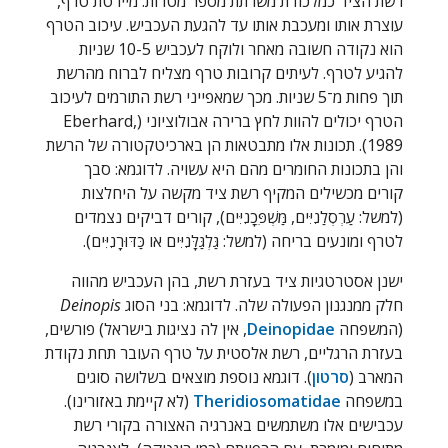
רשת הציד כמלכודת משרתת מספר מטרות: מיירטת טרף,
עוצרת אותו ומעכבת אותו עד להגעת העכביש. עיכוב הטרף
הוא נקודה חשובה מאחר ולוקח לעכביש 10-5 שניות
להגיע לטרף. לעיתים קרובות טרף מצליח לברוח מהרשת
תוך פחות מ־5 שניות. מכך שמאפייני רשת התורמים לעיכוב
הטרף יכולים להוות לחץ ברירה אבולוציוני (
Eberhard,
1989
). תכונות אלו מתבטאות הן בארכיטקטורה של הרשת
והן בתכונות החומרים מהם היא עשויה. לדוגמא: סבך
קורים מכשילים המקיף רשת ציד מקשה על היחלצות
(למשל: עַרְסְלַנִיִּים, מַּשְׁפֵּכָנִיִּים), קורים דביקים נצמדים
לטרף ומונעים בריחה (למשל: גַּלְגַּלָּנִיִּים או כַּדּוּרָנִיִּים).
ישנן אסטרטגיות ציד בעזרת רשת, בהן העכביש מהווה
חלק ממנגנון הפעולה שלה. לדוגמא: בני הסוג
Deinopis
(המשפחה
Deinopidae
, אין לה נציגות בישראל) פורשים,
בעזרת הרגליים, רשת אלסטית על טרף העובר תחת נקודת
המארב (
סרטון
). דוגמא נוספת מוצאים בשלושה סוגים
במשפחה
Theridiosomatidae
(לא קיימת באזורינו).
עכבישים אלו משתמשים באנרגיה האצורה בקורי רשת