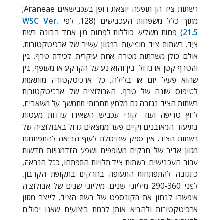
רשתות ציד הן תופעה יוצאת דופן בעכבישאים
Araneae
;
מתוך כלל משפחות העכבישים (128, לפי
WSC Ver.
21.5
) פחות משליש כוללות לפחות מין אחד הבונה רשת
צַיִד. רשתות ציד מופיעות במגוון עשיר של ארכיטקטורות,
אולם כולן משרתות מטרה אחת עיקרית: לכידת טרף. בין
והטרף קטן או גדול, בין והוא נע על הקרקע או מעופף, בין
שהוא פעיל יום או בלילה, כל ארכיטקטורה מותאמת
לטיפוס שונה של טרף. האבולוציה של ארכיטקטורות
רשתות הציד נגזרה גם מלחץ תחרותי מתמשך על משאבים,
לחץ טריפה ועוד. קורי עכביש השאירו עדויות מעטות
בתיעוד המאובנים וקיים פער ממצאים גדול באבולוציה של
רשתות הציד. אין ספק שהיכולת לעוף הביאה להתפתחות
מגוון אדיר של חרקים מעופפים ושפע הזדמנויות חדשות
עבור העכבישים. רשתות ציד תלויות התפתחו, ככל הנראה,
כתגובה להתפתחות התעופה בחרקים בתקופת הקרבון,
לפני 290-360 מיליוני שנים. מיליוני שנים של אבולוציה
איפשרו לבחון את הקונספט של רשת הציד, לייצר מגוון
ארכיטקטורות ולהביא אותן לרמת ביצועים שאנו יכולים