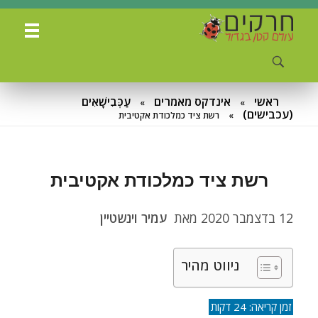
ח
רקים - עולם קטן בגדול
חרקים, עכבישים ופרוקי רגליים בישראל. מאות מאמרים בנושאי טבע, אקולוגיה, ביולוגיה ויחסי אדם-חרקים. הפעלות ומשחקים לילדים,
ראשי
אינדקס מאמרים
עַכְּבִישָׁאִים
»
»
(עכבישים)
»
רשת ציד כמלכודת אקטיבית
רשת ציד כמלכודת אקטיבית
12 בדצמבר 2020
מאת
עמיר וינשטיין
ניווט מהיר