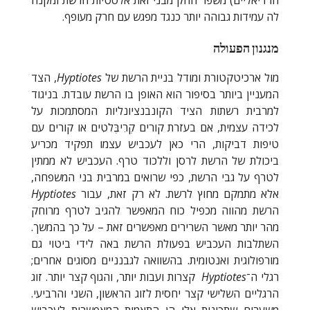
הרדיאליים) משפר חוזק מבני ואת אלסטיות הרשת ומקנה
לה עמידות גבוהה יותר כנגד מפגש עם חרק מעופף.
מנגנון הפעולה
מול ארכיטקטורת ומודל בניית הרשת של
Hyptiotes
, הצד
המעניין ביותר בסיפור הוא האופן בו הרשת עובדת. בניגוד
למרבית רשתות הציד הקונבנציונליות המסתמכות על
לכידה עצמית, אם בעזרת קורים קְרִיבֶּלטִים או קורים עם
טיפות דביקות, הרי כאן לעכביש עצמו תפקיד מכריע
ביכולת של הרשת לרסן וללכוד טרף. העכביש לא ממתין
לטרף על גבי הרשת, כפי שרואים במרבית בני המשפחה,
אלא מתמקם מחוץ לרשת. לא רק זאת, עבור
Hyptiotes
הרשת מהווה מכפיל כוח המאפשר להגיב לטרף מרוחק
מהר יותר מאשר השרירים מאפשרים זאת – על כך בהמשך.
השתלבות העכביש בפעולת הרשת באה לידי ביטוי גם
מורפולוגית ואנטומית. בהשוואה לגבנניים מסוגים אחרים;
רגלי ה־
Hyptiotes
קצרות ועבות יותר, והגוף קצר יותר. זוג
הרגליים השלישי קצר יחסית לזוג הראשון, השני והרביעי.
משערים שתכונות אלו הן התאמות המאפשרות לעכביש