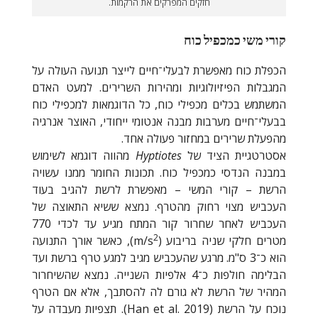
חזקים המפרקים את הרקמות.
קורי משי כמכפיל כוח
הכפלת כוח מאפשרת לבעלי־חיים לייצר תנועה העולה על
המגבלות הפיזיולוגיות ומהירות השרירים. למעט האדם
המשתמש בכלים מכפילי כוח, כל הדוגמאות למכפילי כוח
בבעלי־חיים מערבות מבנה אנטומי ייחודי, האוצר אנרגיה
מהפעלת שרירים במחזור פעולה אחד.
אסטרטגיית הציד של
Hyptiotes
מהווה דוגמא לשימוש
במבנה הנדסי כמכפיל כוח. תכונות החומר ממנו עשויה
הרשת – קורי המשי – מאפשרת לרשת להגיב בעוד
העכביש מצוי רחוק מהטרף. נמצא ששיא התאוצה של
העכביש לאחר שחרור קור המתח מגיע עד לכדי 770
2
מטרים חלקי שניה בריבוע (
m/s
), כאשר אורך התנועה
הוא כ־3 ס"מ. מרגע שהעכביש מגיב למגע טרף ברשת ועד
הבלימה חולפות כ־4 אלפיות השנייה. נמצא שהשיחרור
המהיר של הרשת לא גורם לה להסתבך, אלא אם הטרף
נוכח על הרשת (
Han et al. 2019
). תצפיות מעבדה על