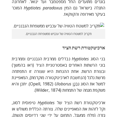
בוגרים מתועדים החל מספטמבר ועד ינואר. לאחרונה
התגלה בישראל גם המין
Hyptiotes paradoxus
המוכר
בעיקר מאירופה והקווקאז.
תקריב למשטח הטוויה של עכביש ממשפחת הגבנניים.
ארכיטקטורת רשת הציד
בני הסוג
Hyptiotes
נבדלים ממרבית הגבנניים וממרבית
בוני הרשתות האחרים באסטרטגיית הציד (ראו בהמשך)
ובצורת הרשת. אחת ההנחות היא שצורה זו התפתחה
מרשת גלגל (הנחשבת לארכיטקטורה מוקדמת), המאפיינת
למשל את הסוג גִּבְּנָן
Uloborus
(
Opell, 1982
). יתכן והיא
משקפת מגמה של התמחות (
Wilder, 1874
).
ארכיטקטורת רשת הציד של
Hyptiotes
טיפוסית לסוג,
וקל לזהות את המאפיינים שלה. צורתה הכללית משולש או
גִּזְרָה (פֶּלַח ממעגל, התחום על ידי שני רדיוסים וקשת),