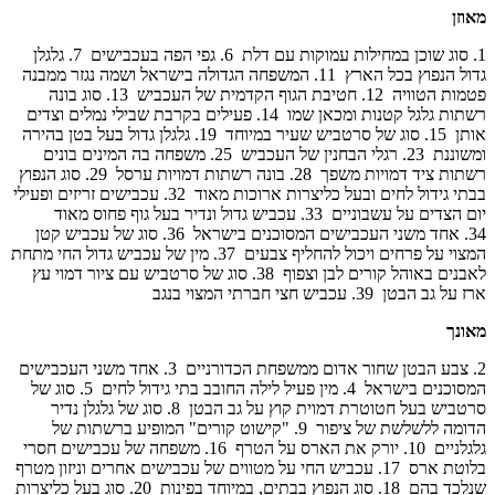
מאוזן
1.
‏סוג שוכן במחילות עמוקות עם דלת‏
6.
‏גפי הפה בעכבישים‏
7.
‏גלגלן
גדול הנפוץ בכל הארץ‏
11.
‏המשפחה הגדולה בישראל ושמה נגזר ממבנה
פטמות הטוויה‏
12.
‏חטיבת הגוף הקדמית של העכביש‏
13.
‏סוג בונה
רשתות גלגל קטנות ומכאן שמו‏
14.
‏פעילים בקרבת שבילי נמלים וצדים
אותן‏
15.
‏סוג של סרטביש שעיר במיוחד‏
19.
‏גלגלן גדול בעל בטן בהירה
ומשוננת‏
23.
‏רגלי הבחנין של העכביש‏
25.
‏משפחה בה המינים בונים
רשתות ציד דמויות משפך‏
28.
‏בונה רשתות דמויות ערסל‏
29.
‏סוג הנפוץ
בבתי גידול לחים ובעל כליצרות ארוכות מאוד‏
32.
‏עכבישים זריזים ופעילי
יום הצדים על עשבוניים‏
33.
‏עכביש גדול ונדיר בעל גוף פחוס מאוד‏
34.
‏אחד משני העכבישים המסוכנים בישראל‏
36.
‏סוג של עכביש קטן
המצוי על פרחים ויכול להחליף צבעים‏
37.
‏מין של עכביש גדול החי מתחת
לאבנים באוהל קורים לבן וצפוף‏
38.
‏סוג של סרטביש עם ציור דמוי עץ
ארז על גב הבטן‏
39.
‏עכביש חצי חברתי המצוי בנגב‏
מאונך
2.
‏צבע הבטן שחור אדום ממשפחת הכדורניים‏
3.
‏אחד משני העכבישים
המסוכנים בישראל‏
4.
‏מין פעיל לילה החובב בתי גידול לחים‏
5.
‏סוג של
סרטביש בעל חטוטרת דמוית קוץ על גב הבטן‏
8.
‏סוג של גלגלן נדיר
הדומה ללשלשת של ציפור‏
9.
‏"קישוט קורים" המופיע ברשתות של
גלגלניים‏
10.
‏יורק את הארס על הטרף‏
16.
‏משפחה של עכבישים חסרי
בלוטת ארס‏
17.
‏עכביש החי על מטווים של עכבישים אחרים וניזון מטרף
שנלכד בהם‏
18.
‏סוג הנפוץ בבתים, במיוחד בפינות‏
20.
‏סוג בעל כליצרות