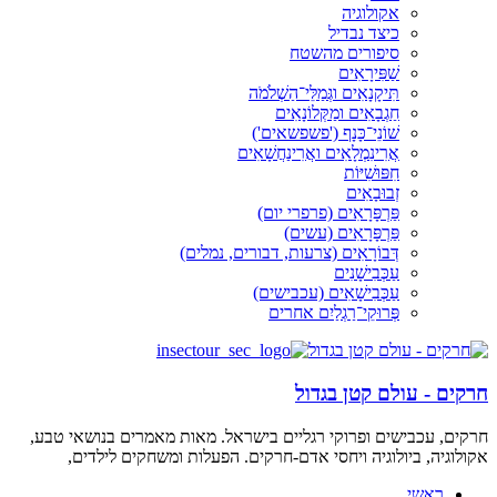
אקולוגיה
כיצד נבדיל
סיפורים מהשטח
שַׁפִּירָאִים
תִּיקָנָאִים וגְּמַלֵּי־הַשְׁלֹמֹה
חַגְבָאִים ומַקְּלוֹנָאִים
שׁוֹנֵי־כָּנָף ('פשפשאים')
אֲרִינִמְלָאִים ואֲרִינַחֲשָׁאִים
חִפּוּשִׁיּוֹת
זְבוּבָאִים
פַּרְפָּרָאִים (פרפרי יום)
פַּרְפָּרָאִים (עשים)
דְּבוֹרָאִים (צרעות, דבורים, נמלים)
עַכְּבִישָׁנִים
עַכְּבִישָׁאִים (עכבישים)
פְּרוּקֵי־רַגְלַיִם אחרים
חרקים - עולם קטן בגדול
חרקים, עכבישים ופרוקי רגליים בישראל. מאות מאמרים בנושאי טבע,
אקולוגיה, ביולוגיה ויחסי אדם-חרקים. הפעלות ומשחקים לילדים,
ראשי