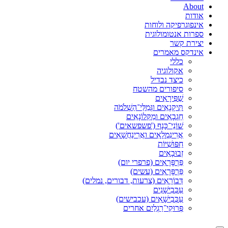
About
אודות
אינפוגרפיקה ולוחות
ספרות אנטומולוגית
יצירת קשר
אינדקס מאמרים
כללי
אקולוגיה
כיצד נבדיל
סיפורים מהשטח
שַׁפִּירָאִים
תִּיקָנָאִים וגְּמַלֵּי־הַשְׁלֹמֹה
חַגְבָאִים ומַקְּלוֹנָאִים
שׁוֹנֵי־כָּנָף ('פשפשאים')
אֲרִינִמְלָאִים ואֲרִינַחֲשָׁאִים
חִפּוּשִׁיּוֹת
זְבוּבָאִים
פַּרְפָּרָאִים (פרפרי יום)
פַּרְפָּרָאִים (עשים)
דְּבוֹרָאִים (צרעות, דבורים, נמלים)
עַכְּבִישָׁנִים
עַכְּבִישָׁאִים (עכבישים)
פְּרוּקֵי־רַגְלַיִם אחרים