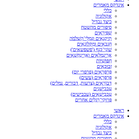
אינדקס מאמרים
כללי
אקולוגיה
כיצד נבדיל
סיפורים מהשטח
שַׁפִּירָאִים
תִּיקָנָאִים וגְּמַלֵּי־הַשְׁלֹמֹה
חַגְבָאִים ומַקְּלוֹנָאִים
שׁוֹנֵי־כָּנָף ('פשפשאים')
אֲרִינִמְלָאִים ואֲרִינַחֲשָׁאִים
חִפּוּשִׁיּוֹת
זְבוּבָאִים
פַּרְפָּרָאִים (פרפרי יום)
פַּרְפָּרָאִים (עשים)
דְּבוֹרָאִים (צרעות, דבורים, נמלים)
עַכְּבִישָׁנִים
עַכְּבִישָׁאִים (עכבישים)
פְּרוּקֵי־רַגְלַיִם אחרים
ראשי
אינדקס מאמרים
כללי
אקולוגיה
כיצד נבדיל
סיפורים מהשטח