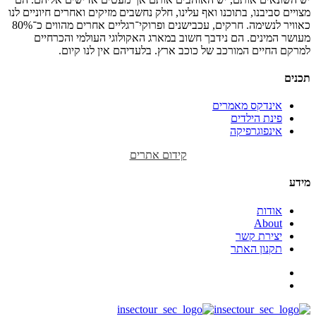
מצויים סביבנו, בתוכנו ואף עלינו, חלק נחשבים מזיקים ואחרים חיוניים לנו
כאוויר לנשימה. חרקים, עכבישנים ופרוקי־רגליים אחרים מהווים כ־80%
מעושר המינים. הם נידבך חשוב במארג האקולוגי העולמי והכרחיים
למרקם החיים המורכב של כוכב ארץ. בלעדיהם אין לנו קיום.
תכנים
אינדקס מאמרים
פינת הילדים
אינפוגרפיקה
קידום אתרים
מידע
אודות
About
יצירת קשר
תקנון האתר