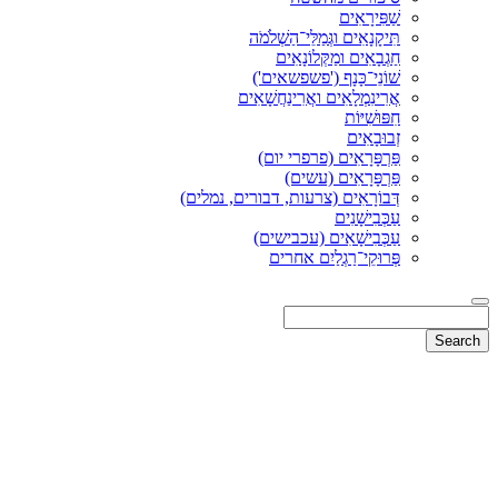
שַׁפִּירָאִים
תִּיקָנָאִים וגְּמַלֵּי־הַשְׁלֹמֹה
חַגְבָאִים ומַקְּלוֹנָאִים
שׁוֹנֵי־כָּנָף ('פשפשאים')
אֲרִינִמְלָאִים ואֲרִינַחֲשָׁאִים
חִפּוּשִׁיּוֹת
זְבוּבָאִים
פַּרְפָּרָאִים (פרפרי יום)
פַּרְפָּרָאִים (עשים)
דְּבוֹרָאִים (צרעות, דבורים, נמלים)
עַכְּבִישָׁנִים
עַכְּבִישָׁאִים (עכבישים)
פְּרוּקֵי־רַגְלַיִם אחרים