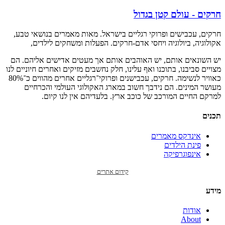
חרקים - עולם קטן בגדול
חרקים, עכבישים ופרוקי רגליים בישראל. מאות מאמרים בנושאי טבע,
אקולוגיה, ביולוגיה ויחסי אדם-חרקים. הפעלות ומשחקים לילדים,
יש השונאים אותם, יש האוהבים אותם אך מעטים אדישים אליהם. הם
מצויים סביבנו, בתוכנו ואף עלינו, חלק נחשבים מזיקים ואחרים חיוניים לנו
כאוויר לנשימה. חרקים, עכבישנים ופרוקי־רגליים אחרים מהווים כ־80%
מעושר המינים. הם נידבך חשוב במארג האקולוגי העולמי והכרחיים
למרקם החיים המורכב של כוכב ארץ. בלעדיהם אין לנו קיום.
תכנים
אינדקס מאמרים
פינת הילדים
אינפוגרפיקה
קידום אתרים
מידע
אודות
About