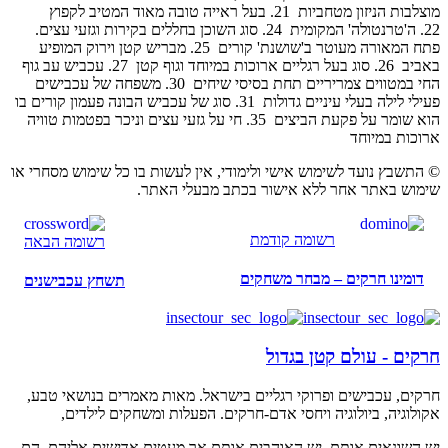
מוצלבות הניזון מטחביות‏
21.
‏בעל ראייה טובה מאוד המטיב לקפוץ‏
22.
‏ה'טרנטולה' המקומית‏
24.
‏סוג השוכן בחללים בקירות וגזעי עצים.
פתח המאורה מעוטר ב'שושנת' קורים‏
25.
‏מבריש קטן וירוק המופיע
באביב‏
26.
‏סוג בעל רגליים ארוכות במיוחד וגוף קטן‏
27.
‏עכביש עב גוף
החי במטווים צמריריים תחת בסיסי שיחים‏
30.
‏משפחה של עכבישים
פעילי לילה בעלי עיניים גדולות‏
31.
‏סוג של עכביש הבונה פעמון קורים בו
הוא שומר על פקעת הביצים‏
35.
‏חי על גזעי עצים וניכר בפטמות טוויה
ארוכות במיוחד‏
© התשבץ נועד לשימוש אישי ולימודי, אין לעשות בו כל שימוש מסחרי או
שימוש באתר אחר ללא אישור בכתב מבעלי האתר.
רשומה קודמת
רשומה הבאה
דומינו חרקים – מבחר משחקים
תשחץ עכבישנים
חרקים - עולם קטן בגדול
חרקים, עכבישים ופרוקי רגליים בישראל. מאות מאמרים בנושאי טבע,
אקולוגיה, ביולוגיה ויחסי אדם-חרקים. הפעלות ומשחקים לילדים,
יש השונאים אותם, יש האוהבים אותם אך מעטים אדישים אליהם. הם