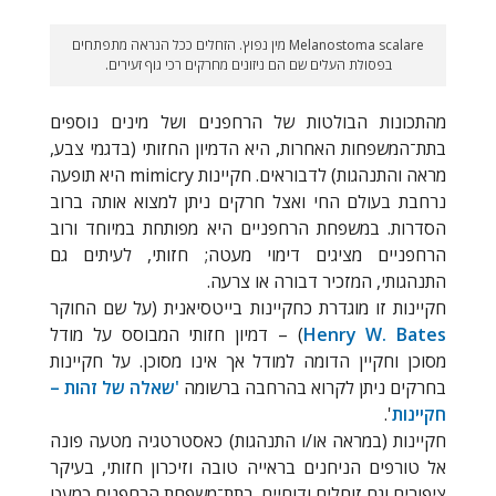
Melanostoma scalare מין נפוץ. הזחלים ככל הנראה מתפתחים
בפסולת העלים שם הם ניזונים מחרקים רכי גוף זעירים.
מהתכונות הבולטות של הרחפנים ושל מינים נוספים
בתת־המשפחות האחרות, היא הדמיון החזותי (בדגמי צבע,
מראה והתנהגות) לדבוראים. חקיינות mimicry היא תופעה
נרחבת בעולם החי ואצל חרקים ניתן למצוא אותה ברוב
הסדרות. במשפחת הרחפניים היא מפותחת במיוחד ורוב
הרחפניים מציגים דימוי מעטה; חזותי, לעיתים גם
התנהגותי, המזכיר דבורה או צרעה.
חקיינות זו מוגדרת כחקיינות בייטסיאנית (על שם החוקר
Henry W. Bates
) – דמיון חזותי המבוסס על מודל
מסוכן וחקיין הדומה למודל אך אינו מסוכן. על חקיינות
בחרקים ניתן לקרוא בהרחבה ברשומה
'שאלה של זהות –
חקיינות
'.
חקיינות (במראה או/ו התנהגות) כאסטרטגיה מטעה פונה
אל טורפים הניחנים בראייה טובה וזיכרון חזותי, בעיקר
ציפורים וגם זוחלים ודוחיים. בתת־משפחת הרחפנים כמעט