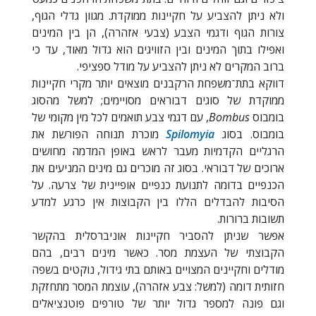
ולא ניתן להצביע על חקיינות ממוקדת. מגוון גדלי הגוף,
צורות הגוף ודגמי הצבע (צבעי אזהרה), הן בין המינים
ואפילו בתוך המינים ובין הזוויגים הוא גדול מאוד, עד כי
ברוב המקרים לא ניתן להצביע על מודל ספציפי.
דווקא בתת־משפחת הרקבנים מוצאים יותר מקרי חקיינות
ממוקדת של סוגים דבוראים מסויימים; למשל מהסוג
בומבוס
Bombus
, עם דגמי צבע תואמים לכל מין מקומי של
בומבוס. בסוג
Spilomyia
מוכרת תנוחה הפורשת את
הרגליים הקדמיות מעבר לראש באופן המדמה מחושים
ארוכים של דבוראי. בסוג זה מוכרים גם מינים המניעים את
הכנפיים בדומה לתנועת כנפיים אופיינית של צרעה. על
הסיבות להבדלים הללו בין הקבוצות אין כרגע למדע
תשובות ברורות.
אפשר שניתן להסביר חקיינות אוניברסלית בהקשר
הקבוצתי של העצמת מסר. כאשר מינים רבים, בהם
מודלים וחקיינים המצויים באותם בתי גידול, נוקטים בשפה
חזותית דומה (למשל: צבע אזהרה), עוצמת המסר מתחזקת
וגם פונה למספר גדול יותר של טורפים פוטנציאלים