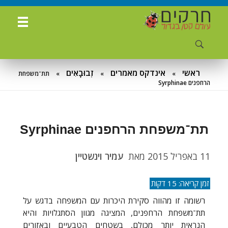
ח
רקים - עולם קטן בגדול
חרקים, עכבישים ופרוקי רגליים בישראל. מאות מאמרים בנושאי טבע, אקולוגיה, ביולוגיה ויחסי אדם-חרקים. הפעלות ומשחקים לילדים,
ראשי
אינדקס מאמרים
זְבוּבָאִים
»
»
»
תת־משפחת
הרחפנים Syrphinae
תת־משפחת הרחפנים Syrphinae
11 באפריל 2015
מאת
עמיר וינשטיין
רשומה זו מהווה סקירת היכרות עם המשפחה בדגש על
תת־משפחת הרחפנים, המציגה מגוון הסתגלויות והיא
הנראית יותר מכולם, בשטחים הטבעיים ובאזורים