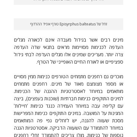
זחל של Episyrphus balteatus טורף אפיד ההרדוף
מינים רבים אשר בגידול מעבדה אינם לכאורה מגלים
העדפה לכנימות מסויימות מראים בתנאי שדה העדפה
צרה יותר. מעריכים שמינים אלו מגלים העדפה לבתי גידול
ספציפיים או לאורח החיים האופייני של הטרף.
מוכרים גם רחפנים מתמחים הטורפים כנימות ממין מסויים
או מספר מצומצם מאוד של מינים. רחפנים מתמחים
מותאמים במיוחד לאסטרטגיות ההגנה של הכנימות.
למינים התוקפים כנימות חברתיות (שוכנות בעפצים), ביצה
עם קליפה עבה במיוחד העמידה כנגד כנימות 'חיילות'
המגינות על המושבה. במינים התוקפים כנימות המפרישות
מסכת שעווה להגנה, יש לזחלים גפי פה המותאמים
במיוחד להתמודד עם השעווה הדביקה. אסטרטגיות הגנה
נוספות של כנימות, מולן צריכים להתמודד זחלי רחפנים