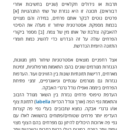
תרבות או גידולים חקלאיים (שניים בחשיבות אחרי
דבוראים). תכונה זו היא נגזרת של שתי התנהגויות [א]
פרטים נוטים לבקר אותם פרחים, במידה והם מצויים
בכמות מספקת. אסטרטגית שיחור זו מעלה את הסיכוי
להאבקה צולבת של אותו מין של צמח. [ב] מספר ביקורי
הפרחים עולה על זה הנדרש כדי להשיג כמות חומרי
התזונה היומית הנדרשת.
אצל רחפניים מוצאים אסטרטגיות שיחור מזון מגוונות,
הנגזרות מגורמים שונים בהם: התאמות מורפולוגיות, זמינות
מארחים, דרישות תזונתיות שונות בין הזוויגים ועוד. העדפות
נגזרות גם מגורמים עונתיים וגיאוגרפיים, זמני פתיחת
הפרחים ביממה ואפילו גודל גרגרי האבקה.
העדפת טיפוסי פרחים נגזרת בין השאר מגודל הזבוב
והתאמת גפי הפה (אורך וגודל הכריות
labella
) לתזונת צוף
או/ו גרגרי אבקה. נמצא שזבובים בעלי גפי פה קצרות
העדיפו יותר פרחים שטוחים/פתוחים בהשוואה לאלו עם
גפי פה ארוכות היכולים להיזון גם מפרחים בהם הצוף מצוי
עמוק יותר בפרח. במינים בעלי כריות רחבות ובשרניות יותר