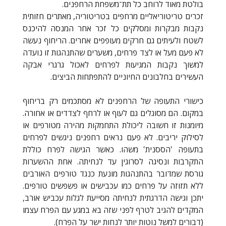
בולטת מאוד לרוחב כל תת־משפחת הרחפנים.
זכרים טריטוריאליים מרחפים בטריטוריה, מאתרים חזותית
נקבות מבקרות ומסלקים כל זכר אחר המנסה להיכנס
לשטח ולעיתים גם חרקים מעופפים אחרים. הריחוף נעשה
לא פעם מעל או לצד פרחים, משערים שהתנהגות זו נועדה
למשוך נקבות המגיעות לפרחים לאכול גרגרי אבקה
העשירים בחלבונים החיוניים להתפתחות הביצים.
כישורי התעופה של הרחפנים לא מסתכמים רק בריחוף
במקום. הם מסוגלים גם לעוף או לרחף לצדדים או אחורה.
מיומנות זו חשובה ליכולת התחמקות מהירה מטורפים או
לסילוק יריבים. לא פעם נראים רחפנים ניגשים לפרחים
בתעופה 'הססנית' משהו. כאשר הגישה לפרח כוללת
התקרבות ונסיגה לסרוגין עד לנחיתה. אחת ההשערות
גורסת שמדובר בהתנהגות מונעת כנגד טורפים האורבים
ללא תזוזה על פרחים כמו עכבישים או פשפשים טורפים.
יתכן וגישה הדרגתית לנחיתה מסייעת לגלות עכביש אורב,
המקדים להגיב לטרף לפני שזה בא במגע עם הפרח עצמו
(דבורים למשל נוטות יותר לנחות ישר על הפרח).