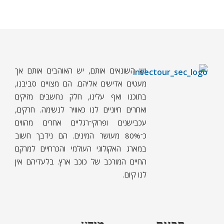
יש השונאים אותם, יש האוהבים אותם אך
ח
רקים - עולם קטן בגדול
חרקים, עכבישים ופרוקי רגליים בישראל. מאות מאמרים בנושאי טבע, אקולוגיה, ביולוגיה ויחסי אדם-חרקים. הפעלות ומשחקים לילדים,
מעטים אדישים אליהם. הם מצויים סביבנו,
בתוכנו ואף עלינו, חלק נחשבים מזיקים
ואחרים חיוניים לנו כאוויר לנשימה. חרקים,
עכבישנים ופרוקי־רגליים אחרים מהווים
כ־80% מעושר המינים. הם נידבך חשוב
במארג האקולוגי העולמי והכרחיים למרקם
החיים המורכב של כוכב ארץ. בלעדיהם אין
לנו קיום.