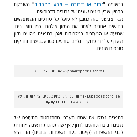
ברשומה "
זבוב או דבורה – צבע הדברים
" העוסקת
בדמיון שבין מינים שונים של זבובים לדבוראים.
מסר צבעוני כזה כמובן לא פועל על טורפים המשתמשים
בחושים אחרים לאתר את המזון שלהם, כמו חוש ריח,
שמיעה או הנעזרים במלכודות. ואכן רחפנים מהווים מזון
מועדף על ידי פרוקי־רגליים טורפים כמו עכבישים וחרקים
טורפים שונים.
Sphaerophoria scripta - הזדווגות. הזכר מימין.
Eupeodes corollae - הזדווגות ניתן להבחין בעיניים הגדולות יותר של
הזכר הכמעט מתחברות בקודקוד
רחפנים נטלו את שמם העברי מהתנהגות התעופה של
מינים רבים הנוהגים לרחף. אף שהתנהגות זו אינה ייחודית
לבני המשפחה (קיימת בעוד משפחות זבובים) הרי היא