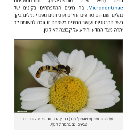
במים (היא אינה מונופיליטית). ותת־המשפחה
Microdontinae
; בה מינים המתפתחים בקינים של
נמלים, שם הם טורפים זחלים או ניזונים מפגרי נמלים בקן.
בשל הרבגוניות ועושר המינים משפחה זו זוכה לתשומת לב
יתרה מצד המדע והידע על קבוצה לא קטן.
Sphaerophoria scripta (זכר) רחפן המתחזה לצרעה גם בדגם
צבעים וגם בתנוחת הגוף.