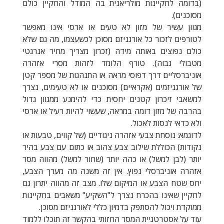
(בדומה לחקיינות מולריאנית בה המודל והחקיין כולם
מסוכנים).
מגוון עשיר של מזון לא טעים או ארסי אינו מאפשר
לטורפים לזכור כל אורגניזם מסוכן לכשעצמו, מה גם שלא
כולם נפוצים באותה מידה (זכרון מצריך מחיר אנרגטי
מטבולי גבוה). טורף הלומד לזהות מסרי אזהרה
אוניברסליים דרך דפוסי מראה או התנהגות של מספר קטן
של אורגניזמים (אקראיים) מסוכנים או לא טעימים, נצרך
למשאבי זיכרון קטנים יחסית כדי להימנע ממגוון גדול
בהרבה של מזון דומה במראה, שעשוי להיות רעיל או ארסי
ולא כדאי לנסות לאכול.
לדוגמא: נוסחת צבעי אזהרה ניגודיים (של קווים, טבעות או
נקודות) הכוללת שילוב צבע צהוב או כתום עם צבע בהיר
יותר (לבן למשל) או כהה יותר (שחור למשל) מהווה מסר
אזהרה אוניברסלי נפוץ. אין זה משנה מה מערך הצבע,
יחס שטח הצבע או המיקום שלו. מצב זה מהווה יתרון גם
לחקיין שאינו בהכרח נצרך ל"השקיע" משאבים בחקיינות
ממוקדת ויכול להסתפק בדמיון כללי לאורגניזם מסוכן.
עוד על אסטרטגיית המסר החזותי בהקשר זה תוכלו ללמוד