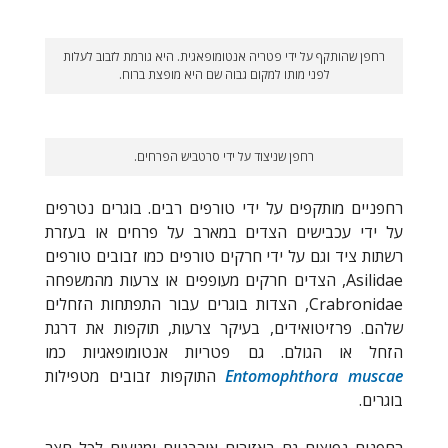
רחפן שהותקף על ידי פטריה אנטומופאגית. היא גורמת לזבוב לעלות
לפני מותו למקום גבוה שם היא מופצת ברוח.
רחפן שניצוד על ידי סרטביש הפרחים.
רחפניים מותקפים על ידי טורפים רבים. בוגרים נטרפים
על ידי עכבישים הצדים במארב על פרחים או בעזרת
רשתות ציד וגם על ידי חרקים טורפים כמו זבובים טורפים
Asilidae, הצדים חרקים מעופפים או צרעות מהמשפחה
Crabronidae, הצדות בוגרים עבור התפתחות הזחלים
שלהם. פרזיטואידים, בעיקר צרעות, תוקפות את דרגת
הזחל או הגולם. גם פטריות אנטומופאגיות כמו
Entomophthora muscae
התוקפות זבובים מטפילות
בוגרים.