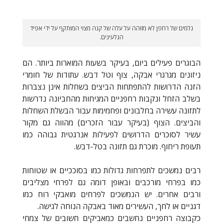
גלמים של רחפן לא מזוהה על עלה של קנה מצוי המותקף על ידי אפיד
הגלעינים.
הבוגרים פעילים ביום, בעיקר בשעות המוארות ביותר. הם
ניזונים מגרגרי אבקה, צוף וטל דבש. עתודות של חומרי
הזנה הדרושות להתפתחות הביצים בשחלות אינן נצברות
בשלב הזחל ונקבות רחפניים המגיחות מהחביונה נדרשות
לתזונה עשירה בחלבונים ופחמימות עבור הבשלת השחלות
והביצים. הצוף (בעיקר עבור הזכרים) מהווה גם מקור
עשיר לסוכרים הדרושים לפעילות אנרגטית גבוהה כמו
תעופת ריחוף. מוכרת גם תזונה בטל-דבש.
רבים נמשכים לתפרחות גדולות כמו בסוככיים או שטוחות
כמו בפרחי מורכבים ובאופן דומה גם לפרחי מצליבים
ורבים אחרים. יש הנמשכים לפרחים מואבקי רוח כמו
דגניים או לחך, העשירים מאוד באבקה הנוחה לגישה.
כקבוצה רחפניים נחשבים כמאביקים חשובים של צמחי