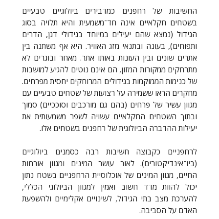
החשיבות של רחפנים כמדבירים ביולוגיים טבעיים
בשטחים חקלאיים אינה חד־משמעית והיא תלויה בסוג
הגידול (נמצא שהם יעילים במיוחד בגידולי דגן, הדרים
ותפוחים), בעונה ובתנאי מזג האוויר. היא אף משתנה בין
אתרים שונים ובין העונות באותו אתר. מאחר ובוגרים לא
מתרחקים ממקורות המזון, הם אינם נוטים להגיע למושבות
של כנימות הממוקמות בגידולים המרוחקים יחסית מפרחים.
מחקרים הראו ששמירה על רצועות של שטחים טבעיים עם
מגוון עשיר של פרחים (בהם גם מורכבים וסוככיים) סמוך
ובתוך השטחים החקלאיים עשויה לשפר משמעותית את
יעילות ההדברה הביולוגית של רחפנים בשטחים אלו.
לרחפניים כקבוצה חשיבות רבה כסמנים ביולוגיים
(ביו־אינדיקטורים). לאור עושר המינים ומגוון אורחות
החיים, מגוון המינים של אוכלוסיית הרחפניים בשטח נתון
יכול להוות מדד חשוב ואמין למגוון הביולוגי הכללי,
להערכת מצב בתי הגידול, לשינויים אקלימיים ולהשפעת
האדם על הסביבה.