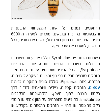
הרחפניים נמנים על אחת המשפחות הרבגוניות
והצבעוניות בקרב הזבובאים. מוכרים למעלה מ־6000
מינים, המתפתחים במגוון בתי גידול; יבשים או רטובים, בכל
היבשות, למעט באנטארקטיקה.
משפחת הרחפניים Syrphidae כוללת ארבע תת־משפחות
הנבדלות באורחות החיים. תת־משפחת הרחפנים
Syrphinae; בה כל המינים מתפתחים על תזונה מהחי –
הזחלים טורפים חרקים רכי גוף ומצויים בעיקר על צמחים.
תת־המשפחה Pipizinae; כוללת סוגים התוקפים כנימות
עפצים
, הזחלים קטנים, ניידים ומותאמים לחדור דרך
רקמת הצמח לתוך העפץ. תת־משפחת הרקבנים
Eristalinae; בה מינים מתפתחים על מזון צמחי או חומרי
רקב מהצומח או החי – הזחלים מתפתחים בקרקע או