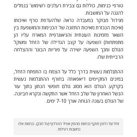
טורפי כנימות, כוללות גם צבירת רעלנים ו'שימוש' בנמלים
להגנה על המושבות.
מגידול מבוקר במעבדה נראה שלהעדפת טרף ואיכותו
(איכות הנגזרת מאיכות התזונה של הכנימות והמושפעת בין
השאר מזמינות העונתית והגיאוגרפית המארח עליו הן
מתפתחות) השפעה על קצב הגדילה של הזחל ומשקל
הגולם ומכך השפעה ישירה על פוריות הבוגר וההצלחה
הרבייתית שלו.
ההתגלמות נעשית בדרך כלל על הצמח בו התפתח הזחל,
במינים המקיימים דיאפאוזה בחורף ההתגלמות נעשית
בקרקע. הגולם הוא מסוג גולם חופשי הנתון בתוך עור
הנשל האחרון של שלב הזחל אשר התקשה ונקרא חביונה.
של הגולם בעונה הנוחה אורך 7-10 ימים.
זחל של רחפן תוקף כנימות מהמין אפיד ההרדוף (על חנק). כנימות אלו
נחשבות רעילות.