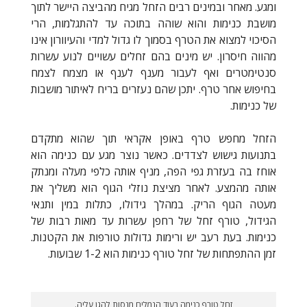
ומגע. מאחר ובמינים רבים הזחל מגיח מהביצה היישר לתוך
מושבת כנימות והוא שוהה בתוכה עד להתגלמות, הרי
הסיכוי למצוא את הטרף בסמוך לו גדול למדי והעיוורון אינו
מהווה חיסרון. יש מינים בהם זחלים עשויים לנוע עשרות
סנטימטרים ואף לעבור מענף לענף או מצמח לצמח
בחיפוש אחר טרף. יתכן שהם נעזרים בריח לאיתור מושבות
של כנימות.
הזחל מחפש טרף באופן אקראי תוך שהוא מתקדם
בתנועות גישוש לצדדים. כאשר נוצר מגע עם כנימה הוא
אוחז בה בעזרת גפי הפה, מניף אותה כלפי מעלה ומנתק
אותה מהמצע. לאחר מציצת נוזלי הגוף הוא משליך את
מעטה הגוף הריק. במהלך גידולו, כתלות במין ותנאי
הגידול, טורף זחל של רחפן עשרות עד מאות רבות של
כנימות. בעת רעב יש ורימות גדולות טורפות את הקטנות.
זמן ההתפתחות של זחל טורף כנימות הוא 1-2 שבועות.
זחל טורף כנימה בעוד הנמלים מנסות להגן עליה.