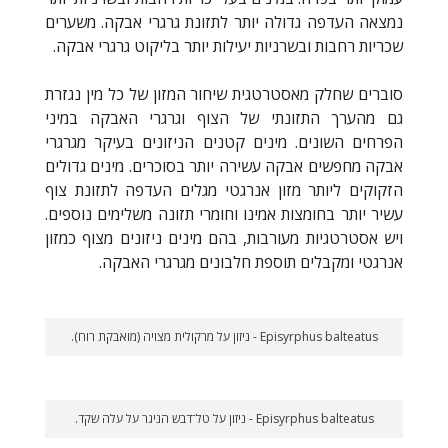
נמצאה העדפה גדולה יותר לתזונת גרגרי אבקה. משערים
שכריות רחבות ובשרניות יעילות יותר בליקוט גרגרי אבקה.
סוברים שחלק מאסטרטגית שיחור המזון של כל מין נגזרת
גם מהערך התזונתי של הצוף וגרגרי האבקה במיני
הפרחים השונים. מינים קטנים הניזונים בעיקר מגרגרי
אבקה מחפשים אבקה עשירה יותר בסוכרים. מינים גדולים
הזקוקים ליותר מזון אנרגטי מגלים העדפה לתזונת צוף
עשיר יותר בחומצות אמינו וחומרי תזונה משלימים נוספים.
ויש אסטרטגיות מעורבות, בהם מינים ניזונים מצוף כמזון
אנרגטי ומקבלים תוספת חלבונים מגרגרי האבקה.
Episyrphus balteatus - ניזון על מרקולית מצויה (מואבקת רוח).
Episyrphus balteatus - ניזון על טל־דבש הניגר על עלה שקד.