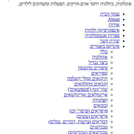
אקולוגיה, ביולוגיה ויחסי אדם-חרקים. הפעלות ומשחקים לילדים,
עמוד הבית
About
אודות
אינפוגרפיקה ולוחות
ספרות אנטומולוגית
יצירת קשר
אינדקס מאמרים
כללי
אקולוגיה
כיצד נבדיל
סיפורים מהשטח
שַׁפִּירָאִים
תִּיקָנָאִים וגְּמַלֵּי־הַשְׁלֹמֹה
חַגְבָאִים ומַקְּלוֹנָאִים
שׁוֹנֵי־כָּנָף ('פשפשאים')
אֲרִינִמְלָאִים ואֲרִינַחֲשָׁאִים
חִפּוּשִׁיּוֹת
זְבוּבָאִים
פַּרְפָּרָאִים (פרפרי יום)
פַּרְפָּרָאִים (עשים)
דְּבוֹרָאִים (צרעות, דבורים, נמלים)
עַכְּבִישָׁנִים
עַכְּבִישָׁאִים (עכבישים)