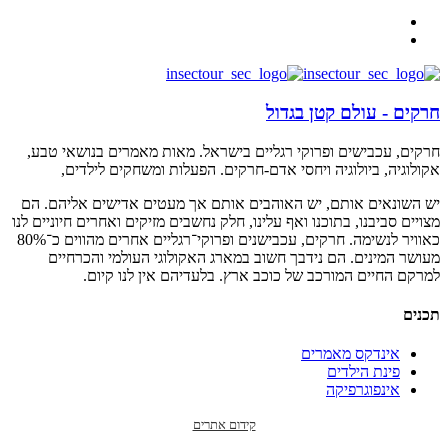
חרקים - עולם קטן בגדול
חרקים, עכבישים ופרוקי רגליים בישראל. מאות מאמרים בנושאי טבע,
אקולוגיה, ביולוגיה ויחסי אדם-חרקים. הפעלות ומשחקים לילדים,
יש השונאים אותם, יש האוהבים אותם אך מעטים אדישים אליהם. הם
מצויים סביבנו, בתוכנו ואף עלינו, חלק נחשבים מזיקים ואחרים חיוניים לנו
כאוויר לנשימה. חרקים, עכבישנים ופרוקי־רגליים אחרים מהווים כ־80%
מעושר המינים. הם נידבך חשוב במארג האקולוגי העולמי והכרחיים
למרקם החיים המורכב של כוכב ארץ. בלעדיהם אין לנו קיום.
תכנים
אינדקס מאמרים
פינת הילדים
אינפוגרפיקה
קידום אתרים