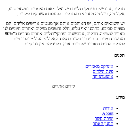
חרקים, עכבישים ופרוקי רגליים בישראל. מאות מאמרים בנושאי טבע,
אקולוגיה, ביולוגיה ויחסי אדם-חרקים. הפעלות ומשחקים לילדים,
יש השונאים אותם, יש האוהבים אותם אך מעטים אדישים אליהם. הם
מצויים סביבנו, בתוכנו ואף עלינו, חלק נחשבים מזיקים ואחרים חיוניים לנו
כאוויר לנשימה. חרקים, עכבישנים ופרוקי־רגליים אחרים מהווים כ־80%
מעושר המינים. הם נידבך חשוב במארג האקולוגי העולמי והכרחיים
למרקם החיים המורכב של כוכב ארץ. בלעדיהם אין לנו קיום.
תכנים
אינדקס מאמרים
פינת הילדים
אינפוגרפיקה
קידום אתרים
מידע
אודות
About
יצירת קשר
תקנון האתר