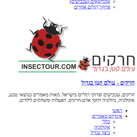
עַכְּבִישָׁאִים (עכבישים)
פְּרוּקֵי־רַגְלַיִם אחרים
חרקים - עולם קטן בגדול
חרקים, עכבישים ופרוקי רגליים בישראל. מאות מאמרים בנושאי טבע,
אקולוגיה, ביולוגיה ויחסי אדם-חרקים. הפעלות ומשחקים לילדים,
ראשי
אינדקס מאמרים
כללי
אקולוגיה
כיצד נבדיל