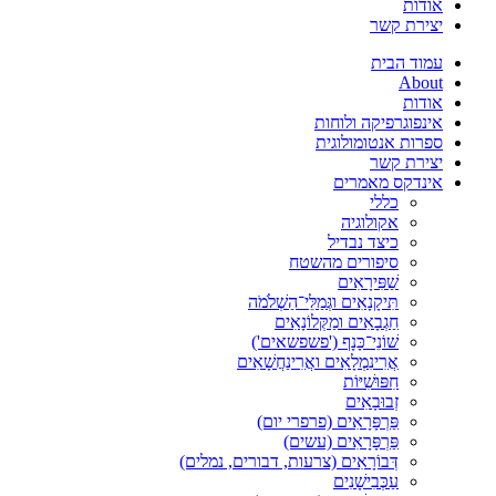
אודות
יצירת קשר
עמוד הבית
About
אודות
אינפוגרפיקה ולוחות
ספרות אנטומולוגית
יצירת קשר
אינדקס מאמרים
כללי
אקולוגיה
כיצד נבדיל
סיפורים מהשטח
שַׁפִּירָאִים
תִּיקָנָאִים וגְּמַלֵּי־הַשְׁלֹמֹה
חַגְבָאִים ומַקְּלוֹנָאִים
שׁוֹנֵי־כָּנָף ('פשפשאים')
אֲרִינִמְלָאִים ואֲרִינַחֲשָׁאִים
חִפּוּשִׁיּוֹת
זְבוּבָאִים
פַּרְפָּרָאִים (פרפרי יום)
פַּרְפָּרָאִים (עשים)
דְּבוֹרָאִים (צרעות, דבורים, נמלים)
עַכְּבִישָׁנִים