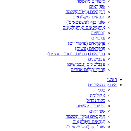
סיפורים מהשטח
שַׁפִּירָאִים
תִּיקָנָאִים וגְּמַלֵּי־הַשְׁלֹמֹה
חַגְבָאִים ומַקְּלוֹנָאִים
שׁוֹנֵי־כָּנָף ('פשפשאים')
אֲרִינִמְלָאִים ואֲרִינַחֲשָׁאִים
חִפּוּשִׁיּוֹת
זְבוּבָאִים
פַּרְפָּרָאִים (פרפרי יום)
פַּרְפָּרָאִים (עשים)
דְּבוֹרָאִים (צרעות, דבורים, נמלים)
עַכְּבִישָׁנִים
עַכְּבִישָׁאִים (עכבישים)
פְּרוּקֵי־רַגְלַיִם אחרים
ראשי
אינדקס מאמרים
כללי
אקולוגיה
כיצד נבדיל
סיפורים מהשטח
שַׁפִּירָאִים
תִּיקָנָאִים וגְּמַלֵּי־הַשְׁלֹמֹה
חַגְבָאִים ומַקְּלוֹנָאִים
שׁוֹנֵי־כָּנָף ('פשפשאים')