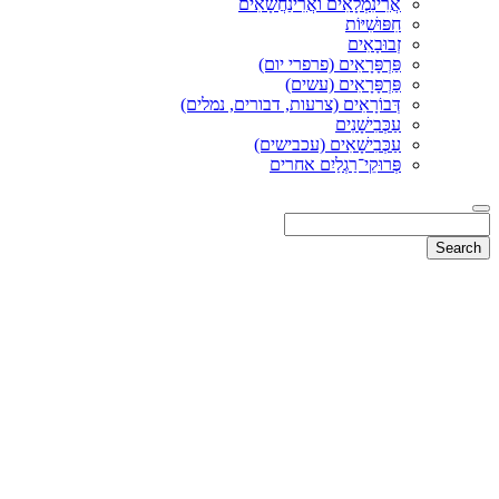
אֲרִינִמְלָאִים ואֲרִינַחֲשָׁאִים
חִפּוּשִׁיּוֹת
זְבוּבָאִים
פַּרְפָּרָאִים (פרפרי יום)
פַּרְפָּרָאִים (עשים)
דְּבוֹרָאִים (צרעות, דבורים, נמלים)
עַכְּבִישָׁנִים
עַכְּבִישָׁאִים (עכבישים)
פְּרוּקֵי־רַגְלַיִם אחרים