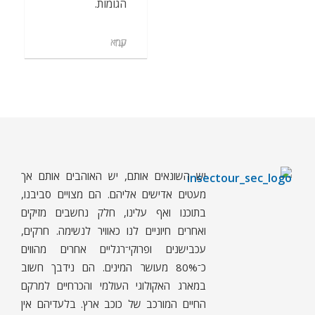
הגומות.
קרא עוד
יש השונאים אותם, יש האוהבים אותם אך
ח
רקים - עולם קטן בגדול
חרקים, עכבישים ופרוקי רגליים בישראל. מאות מאמרים בנושאי טבע, אקולוגיה, ביולוגיה ויחסי אדם-חרקים. הפעלות ומשחקים לילדים,
מעטים אדישים אליהם. הם מצויים סביבנו,
בתוכנו ואף עלינו, חלק נחשבים מזיקים
ואחרים חיוניים לנו כאוויר לנשימה. חרקים,
עכבישנים ופרוקי־רגליים אחרים מהווים
כ־80% מעושר המינים. הם נידבך חשוב
במארג האקולוגי העולמי והכרחיים למרקם
החיים המורכב של כוכב ארץ. בלעדיהם אין