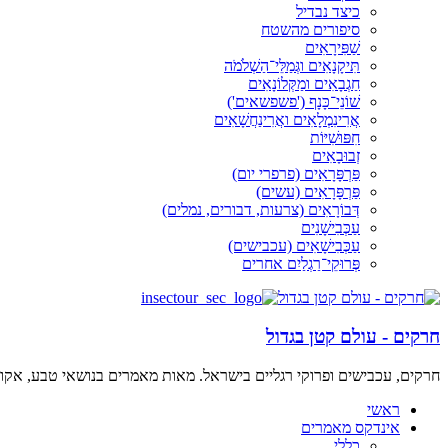
כיצד נבדיל
סיפורים מהשטח
שַׁפִּירָאִים
תִּיקָנָאִים וגְּמַלֵּי־הַשְׁלֹמֹה
חַגְבָאִים ומַקְּלוֹנָאִים
שׁוֹנֵי־כָּנָף ('פשפשאים')
אֲרִינִמְלָאִים ואֲרִינַחֲשָׁאִים
חִפּוּשִׁיּוֹת
זְבוּבָאִים
פַּרְפָּרָאִים (פרפרי יום)
פַּרְפָּרָאִים (עשים)
דְּבוֹרָאִים (צרעות, דבורים, נמלים)
עַכְּבִישָׁנִים
עַכְּבִישָׁאִים (עכבישים)
פְּרוּקֵי־רַגְלַיִם אחרים
חרקים - עולם קטן בגדול
חרקים, עכבישים ופרוקי רגליים בישראל. מאות מאמרים בנושאי טבע, אקולו
ראשי
אינדקס מאמרים
כללי