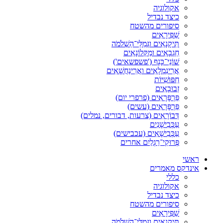
אקולוגיה
כיצד נבדיל
סיפורים מהשטח
שַׁפִּירָאִים
תִּיקָנָאִים וגְּמַלֵּי־הַשְׁלֹמֹה
חַגְבָאִים ומַקְּלוֹנָאִים
שׁוֹנֵי־כָּנָף ('פשפשאים')
אֲרִינִמְלָאִים ואֲרִינַחֲשָׁאִים
חִפּוּשִׁיּוֹת
זְבוּבָאִים
פַּרְפָּרָאִים (פרפרי יום)
פַּרְפָּרָאִים (עשים)
דְּבוֹרָאִים (צרעות, דבורים, נמלים)
עַכְּבִישָׁנִים
עַכְּבִישָׁאִים (עכבישים)
פְּרוּקֵי־רַגְלַיִם אחרים
ראשי
אינדקס מאמרים
כללי
אקולוגיה
כיצד נבדיל
סיפורים מהשטח
שַׁפִּירָאִים
תִּיקָנָאִים וגְּמַלֵּי־הַשְׁלֹמֹה