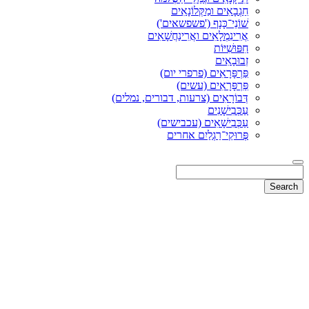
חַגְבָאִים ומַקְּלוֹנָאִים
שׁוֹנֵי־כָּנָף ('פשפשאים')
אֲרִינִמְלָאִים ואֲרִינַחֲשָׁאִים
חִפּוּשִׁיּוֹת
זְבוּבָאִים
פַּרְפָּרָאִים (פרפרי יום)
פַּרְפָּרָאִים (עשים)
דְּבוֹרָאִים (צרעות, דבורים, נמלים)
עַכְּבִישָׁנִים
עַכְּבִישָׁאִים (עכבישים)
פְּרוּקֵי־רַגְלַיִם אחרים