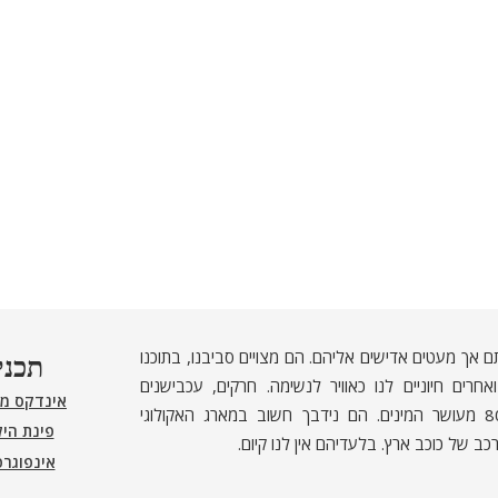
ם אך מעטים אדישים אליהם. הם מצויים סביבנו, בתוכנו
תכני
חרים חיוניים לנו כאוויר לנשימה. חרקים, עכבישנים
אינדקס מ
ופרוקי־רגליים אחרים מהווים כ־80% מעושר המינים. הם נידבך חשוב במארג האקולוגי
פינת היל
כב של כוכב ארץ. בלעדיהם אין לנו קיום.
אינפוגר