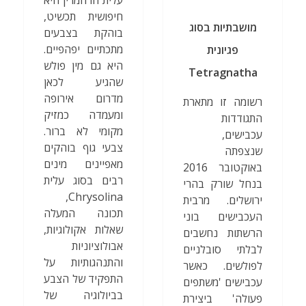
חיפושית תכשיט,
מושבתיות בסוג
בוהקת בצבעים
מתכתיים יפהפיים.
פגיונית
היא גם מין פולש
Tetragnatha
שהגיע לכאן
מדרום אירופה
רשומה זו מתארת
ומעמדה כמזיק
התגודדות
מקומי לא ברור.
עכבישים,
צבעי גוף בוהקים
שנצפתה
מאפיינים מינים
באוקטובר 2016
רבים בסוג עלית
בנחל שורק בהרי
Chrysolina,
ירושלים. מרבית
תכונה המעלה
העכבישים בוני
שאלות אקולוגיות,
הרשתות נחשבים
אבולוציוניות
לבלתי סובלניים
והתנהגותיות על
לפולשים. כאשר
התפקיד של הצבע
עכבישים 'משתפים
בביולוגיה של
פעולה' ביצירת