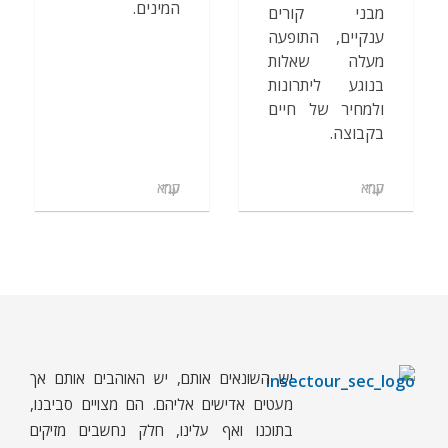
המינים.
מבני קורים
ענקיים, התופעה
מעלה שאלות
בנוגע ליתרונות
ולמחיר של חיים
בקבוצה.
קרא עוד
קרא עוד
יש השונאים אותם, יש האוהבים אותם אך
ח
רקים - עולם קטן בגדול
חרקים, עכבישים ופרוקי רגליים בישראל. מאות מאמרים בנושאי טבע, אקולוגיה, ביולוגיה ויחסי אדם-חרקים. הפעלות ומשחקים לילדים,
מעטים אדישים אליהם. הם מצויים סביבנו,
בתוכנו ואף עלינו, חלק נחשבים מזיקים