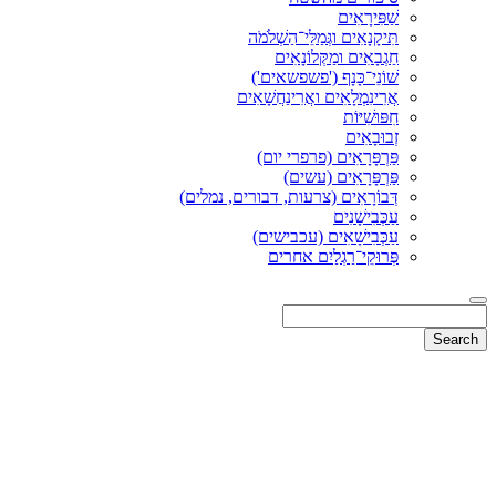
שַׁפִּירָאִים
תִּיקָנָאִים וגְּמַלֵּי־הַשְׁלֹמֹה
חַגְבָאִים ומַקְּלוֹנָאִים
שׁוֹנֵי־כָּנָף ('פשפשאים')
אֲרִינִמְלָאִים ואֲרִינַחֲשָׁאִים
חִפּוּשִׁיּוֹת
זְבוּבָאִים
פַּרְפָּרָאִים (פרפרי יום)
פַּרְפָּרָאִים (עשים)
דְּבוֹרָאִים (צרעות, דבורים, נמלים)
עַכְּבִישָׁנִים
עַכְּבִישָׁאִים (עכבישים)
פְּרוּקֵי־רַגְלַיִם אחרים