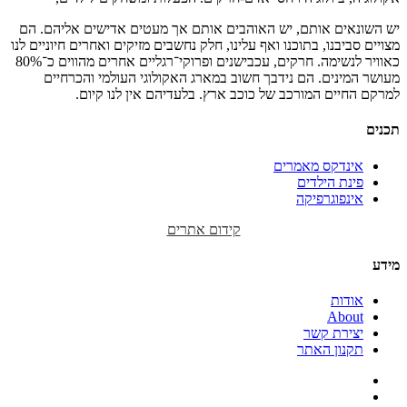
יש השונאים אותם, יש האוהבים אותם אך מעטים אדישים אליהם. הם
מצויים סביבנו, בתוכנו ואף עלינו, חלק נחשבים מזיקים ואחרים חיוניים לנו
כאוויר לנשימה. חרקים, עכבישנים ופרוקי־רגליים אחרים מהווים כ־80%
מעושר המינים. הם נידבך חשוב במארג האקולוגי העולמי והכרחיים
למרקם החיים המורכב של כוכב ארץ. בלעדיהם אין לנו קיום.
תכנים
אינדקס מאמרים
פינת הילדים
אינפוגרפיקה
קידום אתרים
מידע
אודות
About
יצירת קשר
תקנון האתר