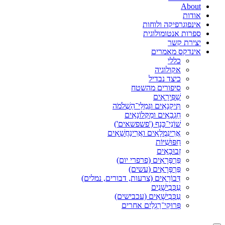
About
אודות
אינפוגרפיקה ולוחות
ספרות אנטומולוגית
יצירת קשר
אינדקס מאמרים
כללי
אקולוגיה
כיצד נבדיל
סיפורים מהשטח
שַׁפִּירָאִים
תִּיקָנָאִים וגְּמַלֵּי־הַשְׁלֹמֹה
חַגְבָאִים ומַקְּלוֹנָאִים
שׁוֹנֵי־כָּנָף ('פשפשאים')
אֲרִינִמְלָאִים ואֲרִינַחֲשָׁאִים
חִפּוּשִׁיּוֹת
זְבוּבָאִים
פַּרְפָּרָאִים (פרפרי יום)
פַּרְפָּרָאִים (עשים)
דְּבוֹרָאִים (צרעות, דבורים, נמלים)
עַכְּבִישָׁנִים
עַכְּבִישָׁאִים (עכבישים)
פְּרוּקֵי־רַגְלַיִם אחרים