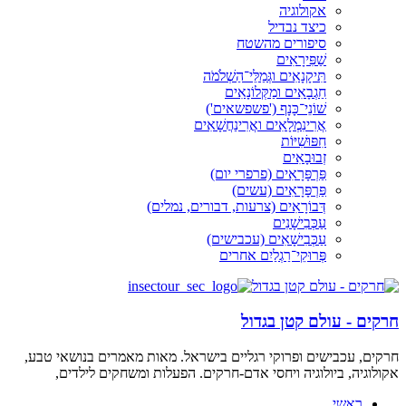
אקולוגיה
כיצד נבדיל
סיפורים מהשטח
שַׁפִּירָאִים
תִּיקָנָאִים וגְּמַלֵּי־הַשְׁלֹמֹה
חַגְבָאִים ומַקְּלוֹנָאִים
שׁוֹנֵי־כָּנָף ('פשפשאים')
אֲרִינִמְלָאִים ואֲרִינַחֲשָׁאִים
חִפּוּשִׁיּוֹת
זְבוּבָאִים
פַּרְפָּרָאִים (פרפרי יום)
פַּרְפָּרָאִים (עשים)
דְּבוֹרָאִים (צרעות, דבורים, נמלים)
עַכְּבִישָׁנִים
עַכְּבִישָׁאִים (עכבישים)
פְּרוּקֵי־רַגְלַיִם אחרים
חרקים - עולם קטן בגדול
חרקים, עכבישים ופרוקי רגליים בישראל. מאות מאמרים בנושאי טבע,
אקולוגיה, ביולוגיה ויחסי אדם-חרקים. הפעלות ומשחקים לילדים,
ראשי