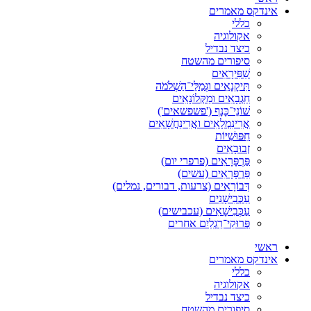
אינדקס מאמרים
כללי
אקולוגיה
כיצד נבדיל
סיפורים מהשטח
שַׁפִּירָאִים
תִּיקָנָאִים וגְּמַלֵּי־הַשְׁלֹמֹה
חַגְבָאִים ומַקְּלוֹנָאִים
שׁוֹנֵי־כָּנָף ('פשפשאים')
אֲרִינִמְלָאִים ואֲרִינַחֲשָׁאִים
חִפּוּשִׁיּוֹת
זְבוּבָאִים
פַּרְפָּרָאִים (פרפרי יום)
פַּרְפָּרָאִים (עשים)
דְּבוֹרָאִים (צרעות, דבורים, נמלים)
עַכְּבִישָׁנִים
עַכְּבִישָׁאִים (עכבישים)
פְּרוּקֵי־רַגְלַיִם אחרים
ראשי
אינדקס מאמרים
כללי
אקולוגיה
כיצד נבדיל
סיפורים מהשטח