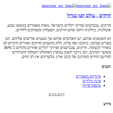
חרקים - עולם קטן בגדול
חרקים, עכבישים ופרוקי רגליים בישראל. מאות מאמרים בנושאי טבע,
אקולוגיה, ביולוגיה ויחסי אדם-חרקים. הפעלות ומשחקים לילדים,
יש השונאים אותם, יש האוהבים אותם אך מעטים אדישים אליהם. הם
מצויים סביבנו, בתוכנו ואף עלינו, חלק נחשבים מזיקים ואחרים חיוניים לנו
כאוויר לנשימה. חרקים, עכבישנים ופרוקי־רגליים אחרים מהווים כ־80%
מעושר המינים. הם נידבך חשוב במארג האקולוגי העולמי והכרחיים
למרקם החיים המורכב של כוכב ארץ. בלעדיהם אין לנו קיום.
תכנים
אינדקס מאמרים
פינת הילדים
אינפוגרפיקה
קידום אתרים
מידע