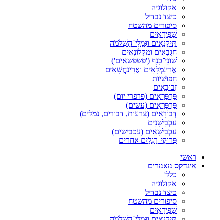
אקולוגיה
כיצד נבדיל
סיפורים מהשטח
שַׁפִּירָאִים
תִּיקָנָאִים וגְּמַלֵּי־הַשְׁלֹמֹה
חַגְבָאִים ומַקְּלוֹנָאִים
שׁוֹנֵי־כָּנָף ('פשפשאים')
אֲרִינִמְלָאִים ואֲרִינַחֲשָׁאִים
חִפּוּשִׁיּוֹת
זְבוּבָאִים
פַּרְפָּרָאִים (פרפרי יום)
פַּרְפָּרָאִים (עשים)
דְּבוֹרָאִים (צרעות, דבורים, נמלים)
עַכְּבִישָׁנִים
עַכְּבִישָׁאִים (עכבישים)
פְּרוּקֵי־רַגְלַיִם אחרים
ראשי
אינדקס מאמרים
כללי
אקולוגיה
כיצד נבדיל
סיפורים מהשטח
שַׁפִּירָאִים
תִּיקָנָאִים וגְּמַלֵּי־הַשְׁלֹמֹה