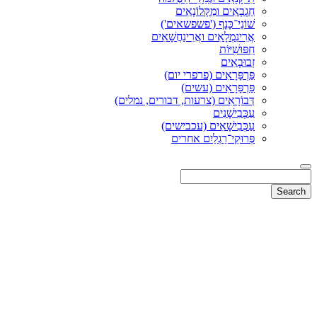
חַגְבָאִים ומַקְּלוֹנָאִים
שׁוֹנֵי־כָּנָף ('פשפשאים')
אֲרִינִמְלָאִים ואֲרִינַחֲשָׁאִים
חִפּוּשִׁיּוֹת
זְבוּבָאִים
פַּרְפָּרָאִים (פרפרי יום)
פַּרְפָּרָאִים (עשים)
דְּבוֹרָאִים (צרעות, דבורים, נמלים)
עַכְּבִישָׁנִים
עַכְּבִישָׁאִים (עכבישים)
פְּרוּקֵי־רַגְלַיִם אחרים