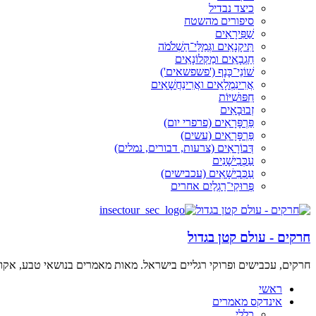
כיצד נבדיל
סיפורים מהשטח
שַׁפִּירָאִים
תִּיקָנָאִים וגְּמַלֵּי־הַשְׁלֹמֹה
חַגְבָאִים ומַקְּלוֹנָאִים
שׁוֹנֵי־כָּנָף ('פשפשאים')
אֲרִינִמְלָאִים ואֲרִינַחֲשָׁאִים
חִפּוּשִׁיּוֹת
זְבוּבָאִים
פַּרְפָּרָאִים (פרפרי יום)
פַּרְפָּרָאִים (עשים)
דְּבוֹרָאִים (צרעות, דבורים, נמלים)
עַכְּבִישָׁנִים
עַכְּבִישָׁאִים (עכבישים)
פְּרוּקֵי־רַגְלַיִם אחרים
חרקים - עולם קטן בגדול
חרקים, עכבישים ופרוקי רגליים בישראל. מאות מאמרים בנושאי טבע, אקולו
ראשי
אינדקס מאמרים
כללי