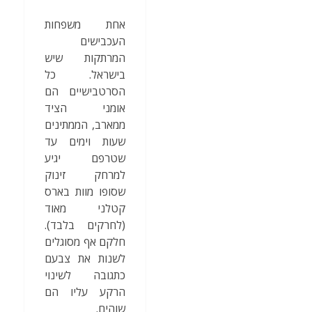
אחת משפחות
העכבישים
המרתקות שיש
בישראל. כל
הסרטבישיים הם
אומני הציד
ממארב, הממתינים
שעות וימים עד
שטרפם יגיע
למרחק זינוק
שסופו מוות בארס
קטלני מאוד
(לחרקים בלבד).
חלקם אף מסוגלים
לשנות את צבעם
כתגובה לשינוי
הרקע עליו הם
שוהים.