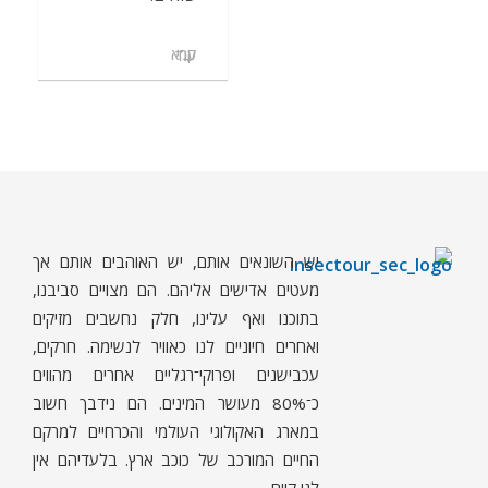
קרא עוד
יש השונאים אותם, יש האוהבים אותם אך
ח
רקים - עולם קטן בגדול
חרקים, עכבישים ופרוקי רגליים בישראל. מאות מאמרים בנושאי טבע, אקולוגיה, ביולוגיה ויחסי אדם-חרקים. הפעלות ומשחקים לילדים,
מעטים אדישים אליהם. הם מצויים סביבנו,
בתוכנו ואף עלינו, חלק נחשבים מזיקים
ואחרים חיוניים לנו כאוויר לנשימה. חרקים,
עכבישנים ופרוקי־רגליים אחרים מהווים
כ־80% מעושר המינים. הם נידבך חשוב
במארג האקולוגי העולמי והכרחיים למרקם
החיים המורכב של כוכב ארץ. בלעדיהם אין
לנו קיום.