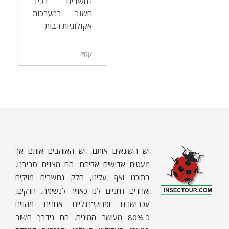
נחשבים רכיב
חשוב במערכות
אקולוגיות רבות.
קרא עוד
יש השונאים אותם, יש האוהבים אותם אך
מעטים אדישים אליהם. הם מצויים סביבנו,
בתוכנו ואף עלינו, חלק נחשבים מזיקים
ואחרים חיוניים לנו כאוויר לנשימה. חרקים,
ח
רקים - עולם קטן בגדול
חרקים, עכבישים ופרוקי רגליים בישראל. מאות מאמרים בנושאי טבע, אקולוגיה, ביולוגיה ויחסי אדם-חרקים. הפעלות ומשחקים לילדים,
עכבישנים ופרוקי־רגליים אחרים מהווים
כ־80% מעושר המינים. הם נידבך חשוב