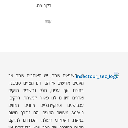
בקבוצה.
קרא עוד
יש השונאים אותם, יש האוהבים אותם אך
ח
רקים - עולם קטן בגדול
חרקים, עכבישים ופרוקי רגליים בישראל. מאות מאמרים בנושאי טבע, אקולוגיה, ביולוגיה ויחסי אדם-חרקים. הפעלות ומשחקים לילדים,
מעטים אדישים אליהם. הם מצויים סביבנו,
בתוכנו ואף עלינו, חלק נחשבים מזיקים
ואחרים חיוניים לנו כאוויר לנשימה. חרקים,
עכבישנים ופרוקי־רגליים אחרים מהווים
כ־80% מעושר המינים. הם נידבך חשוב
במארג האקולוגי העולמי והכרחיים למרקם
החיים המורכב של כוכב ארץ. בלעדיהם אין