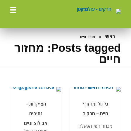
ח
רקים - עולם קטן בגדול
חרקים, עכבישים ופרוקי רגליים בישראל. מאות מאמרים בנושאי טבע, אקולוגיה, ביולוגיה ויחסי אדם-חרקים. הפעלות ומשחקים לילדים,
ראשי
»
מחזור חיים
Posts tagged: מחזור
חיים
גלגול ומחזורי
הציקדות –
חיים – חרקים
נתיבים
אבולוציוניים
מבחר דפי הפעלה
מחזורי חיים של