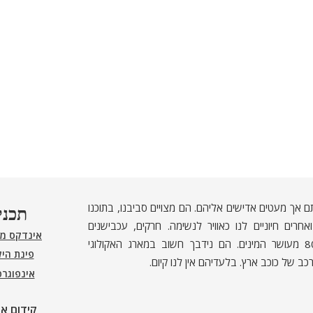
ם אך מעטים אדישים אליהם. הם מצויים סביבנו, בתוכנו
תכני
חרים חיוניים לנו כאוויר לנשימה. חרקים, עכבישנים
אינדקס מ
ופרוקי־רגליים אחרים מהווים כ־80% מעושר המינים. הם נידבך חשוב במארג האקולוגי
פינת היל
כב של כוכב ארץ. בלעדיהם אין לנו קיום.
אינפוגר
קידום א