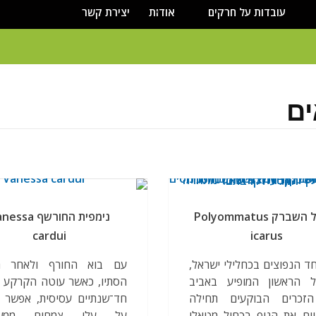
עובדות על חרקים
אודות
יצירת קשר
כחליל השברק Polyommatus
נימפית החורשף sa
cardui
icarus
ד הנפוצים בכחלילי ישראל,
עם בוא החורף ולאחר ה
ל הראשון המופיע באביב
הסתיו, כאשר עוטה הקרקע 
הזכרים הבוקעים תחילה
חד־שנתיים עסיסית, אפשר 
ים את הנוף בכחול מטאלי
על עלי צמחים ממשפ