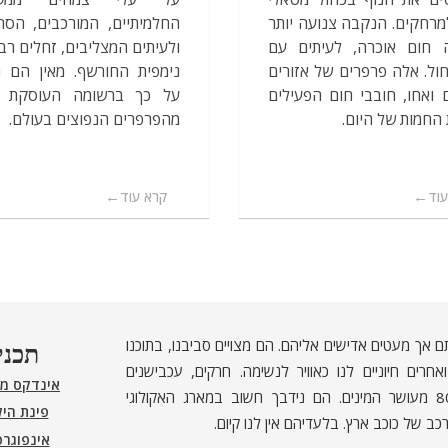
מרחקים. הנקבה צנועה יותר
החלמיתיים, המורכבים, הסר
ה חום אוכרה, לעיתים עם
ולעיתים המצליבים, זחלים רב
כחול. אלה פרפרים של אזורים
נימפית החורשף. מאין הם ה
 ואחו, חובבי חום הפעילים
על כך ברשומה העוסקת 
החמות של היום.
מהפרפרים הנפוצים בעולם.
וד
קרא עוד
ם אך מעטים אדישים אליהם. הם מצויים סביבנו, בתוכנו
תכני
חרים חיוניים לנו כאוויר לנשימה. חרקים, עכבישנים
אינדקס מ
ופרוקי־רגליים אחרים מהווים כ־80% מעושר המינים. הם נידבך חשוב במארג האקולוגי
פינת היל
כב של כוכב ארץ. בלעדיהם אין לנו קיום.
אינפוגר