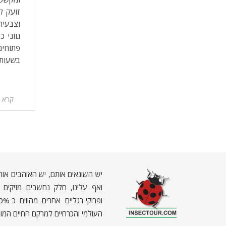
זועק ל
וצבעי
גווני 
פתוחים
בשעות 
קרא ע
יש השונאים אותם, יש האוהבים אות
ואף עלינו, חלק נחשבים מזיקים וא
העולמי והכרחיים למרקם החיים המור
ח
רקים - עולם קטן בגדול
חרקים, עכבישים ופרוקי רגליים בישראל. מאות מאמרים בנושאי טבע, אקולוגיה, ביולוגיה ויחסי אדם-חרקים. הפעלות ומשחקים לילדים,