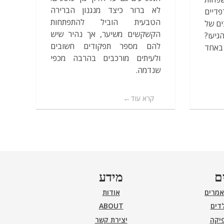
לא ברור כיצד מנגנון הברירה
פדיים
הטבעית הוביל להתפתחות
ים של
הקשקשים משיער, אך נהיר שיש
גיעו?
להם מספר תפקודים חשובים
באחד
ולעיתים מורכבים בהרבה מכפי
שנדמה.
קרא עוד
ם
מידע
אמרים
אודות
דים
ABOUT
פיקה
יצירת קשר