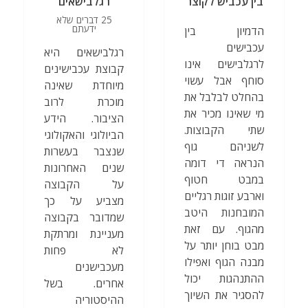
בין עכביש לקוצר
רגלבישאים
25 דברים שלא
ידעתם
הדמיון בין
עכבישים
רגלבישאים היא
לרגלבישים אינו
קבוצת עכבישינים
סוחף אבל עשוי
מיוחדת שאינה
בהחלט לבלבל את
מוכרת לרוב
מי שאינו מכיר את
הציבור. הידע
שתי הקבוצות.
הביולוגי והאקולוגי
לשניהם גוף
שנצבר בעשרות
הנראה די דומה
שנים האחרונות
במבט חטוף
על הקבוצה
וארבע זוגות רגליים
מצביע על כך
המובחנות היטב
שמדובר בקבוצה
מהגוף. עם זאת
מעניינת ומרתקת
מבט בוחן יותר על
לא פחות
מבנה הגוף ואפילו
מעכבישנים
ההתנהגות יכול
אחרים. בשל
להסגיר את השיוך
ההיסטוריה