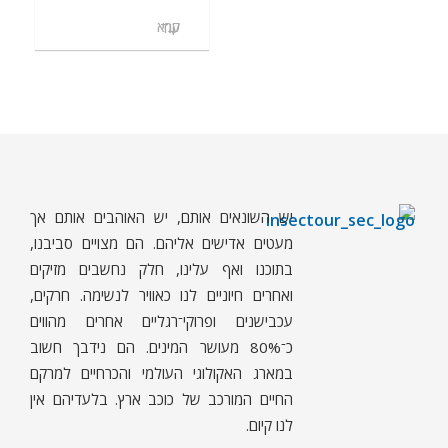
קרא עוד
יש השונאים אותם, יש האוהבים אותם אך
ח
רקים - עולם קטן בגדול
חרקים, עכבישים ופרוקי רגליים בישראל. מאות מאמרים בנושאי טבע, אקולוגיה, ביולוגיה ויחסי אדם-חרקים. הפעלות ומשחקים לילדים,
מעטים אדישים אליהם. הם מצויים סביבנו,
בתוכנו ואף עלינו, חלק נחשבים מזיקים
ואחרים חיוניים לנו כאוויר לנשימה. חרקים,
עכבישנים ופרוקי־רגליים אחרים מהווים
כ־80% מעושר המינים. הם נידבך חשוב
במארג האקולוגי העולמי והכרחיים למרקם
החיים המורכב של כוכב ארץ. בלעדיהם אין
לנו קיום.