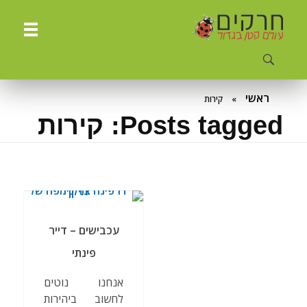
ח
רקים - עולם קטן בגדול
חרקים, עכבישים ופרוקי רגליים בישראל. מאות מאמרים בנושאי טבע, אקולוגיה, ביולוגיה ויחסי אדם-חרקים. הפעלות ומשחקים לילדים,
ראשי
»
קירות
Posts tagged: קירות
עכבישים – דייר
פינתי
אנחנו נוטים
לחשוב ביהירות