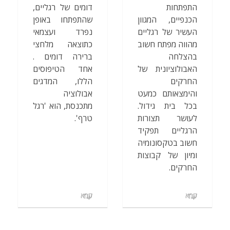
התפתחות
דומים של רגליים,
הכנפיים, המגוון
שהתפתחו באופן
העשיר של רגליים
נפרד ועצמאי
מהווה מפתח חשוב
כתוצאה מלחצי
בהצלחה
ברירה דומים .
האבולוציונית של
אחד הטיפוסים
החרקים
הללו, המדגים
והימצאותם כמעט
אבולוציה
בכל בית גידול.
מתכנסת, הוא 'רגל
לעושר תצורות
טרף'.
הרגליים תפקיד
חשוב בטקסונומיה
ומיון של קבוצות
החרקים.
קרא עוד
קרא עוד