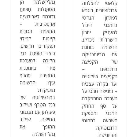
גמלי־שלמה הן
קלאסי להצלחה
הִסְתַּגְּלוּת מַפְתֵּחַ
אבולוציונית, דוגמא
ודוגמה לאָבוֹלוּצְיָה
לפתרון הנדסי
אָדַפְטִיבִית –
ביומכני היכול
התאמת תכונות
להעניק יתרון
קיימות למילוי
הישרדותי מכריע.
תפקודים חדשים.
הרשומה בוחנת
כיצד הופכת רגל
את הביומכניקה
הליכה למערכת
של הקפיצה
ציד ביומכנית
בחגבאים –
המהירה מהרף
מקְפִיצִים ביולוגיים
עין? הרשומה
ועד בקרה עצבית
מתמקדת
– ומגישה מבט על
במורפולוגיה של
מערכת המתפקדת
רגל הטרף ושילוב
על סף החוזק
פעולתן עם מנגנוני
המכני ומספקת
החישה. שילוב
השראה בתחומי
ההופך את
הרובוטיקה
גמל־השלמה
והביוניקה.