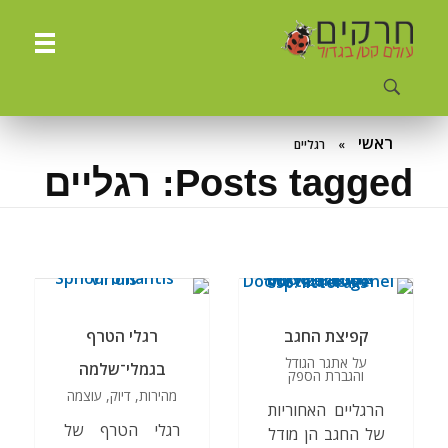
ח
רקים - עולם קטן בגדול
חרקים, עכבישים ופרוקי רגליים בישראל. מאות מאמרים בנושאי טבע, אקולוגיה, ביולוגיה ויחסי אדם-חרקים. הפעלות ומשחקים לילדים,
ראשי
»
רגליים
Posts tagged: רגליים
קפיצת החגב
רגלי הטרף
על אתגר הגודל
בגמלי־שלמה
והגברת הספק
מהירות, דיוק, עוצמה
הרגליים האחוריות
רגלי הטרף של
של החגב הן מודל