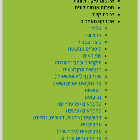
אינפוגרפיקה ולוחות
ספרות אנטומולוגית
יצירת קשר
אינדקס מאמרים
כללי
אקולוגיה
כיצד נבדיל
סיפורים מהשטח
שַׁפִּירָאִים
תִּיקָנָאִים וגְּמַלֵּי־הַשְׁלֹמֹה
חַגְבָאִים ומַקְּלוֹנָאִים
שׁוֹנֵי־כָּנָף ('פשפשאים')
אֲרִינִמְלָאִים ואֲרִינַחֲשָׁאִים
חִפּוּשִׁיּוֹת
זְבוּבָאִים
פַּרְפָּרָאִים (פרפרי יום)
פַּרְפָּרָאִים (עשים)
דְּבוֹרָאִים (צרעות, דבורים, נמלים)
עַכְּבִישָׁנִים
עַכְּבִישָׁאִים (עכבישים)
פְּרוּקֵי־רַגְלַיִם אחרים