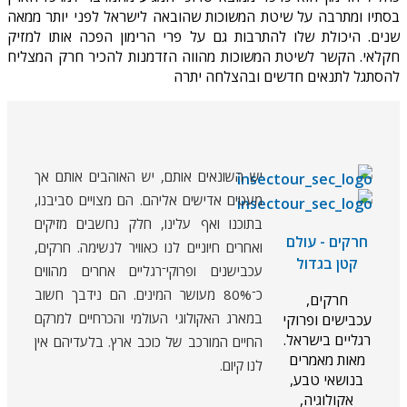
בסתיו ומתרבה על שיטת המשוכות שהובאה לישראל לפני יותר ממאה
שנים. היכולת שלו להתרבות גם על פרי הרימון הפכה אותו למזיק
חקלאי. הקשר לשיטת המשוכות מהווה הזדמנות להכיר חרק המצליח
להסתגל לתנאים חדשים ובהצלחה יתרה
יש השונאים אותם, יש האוהבים אותם אך
מעטים אדישים אליהם. הם מצויים סביבנו,
בתוכנו ואף עלינו, חלק נחשבים מזיקים
חרקים - עולם
ואחרים חיוניים לנו כאוויר לנשימה. חרקים,
קטן בגדול
עכבישנים ופרוקי־רגליים אחרים מהווים
כ־80% מעושר המינים. הם נידבך חשוב
חרקים,
במארג האקולוגי העולמי והכרחיים למרקם
עכבישים ופרוקי
רגליים בישראל.
החיים המורכב של כוכב ארץ. בלעדיהם אין
מאות מאמרים
לנו קיום.
בנושאי טבע,
אקולוגיה,