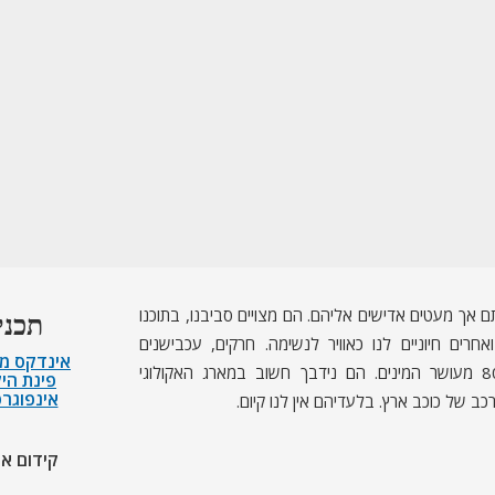
ם אך מעטים אדישים אליהם. הם מצויים סביבנו, בתוכנו
תכני
חרים חיוניים לנו כאוויר לנשימה. חרקים, עכבישנים
אינדקס מ
ופרוקי־רגליים אחרים מהווים כ־80% מעושר המינים. הם נידבך חשוב במארג האקולוגי
פינת הי
אינפוגר
כב של כוכב ארץ. בלעדיהם אין לנו קיום.
קידום א