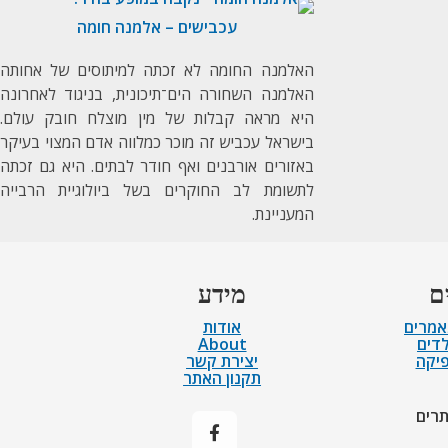
עכבישים – אלמנה חומה
האלמנה החומה לא זכתה למיתוסים של אחותה
האלמנה השחורה הים־תיכונית, בניגוד לאחרונה
היא מראה קבלות של מין מוצלח חובק עולם.
בישראל עכביש זה מוכר כמלווה אדם המצוי בעיקר
באזורים אורבנים ואף חודר לבתים. היא גם זכתה
לתשומת לב החוקרים בשל ביולוגיית הרבייה
המעניינת.
ם
מידע
אמרים
אודות
לדים
About
פיקה
יצירת קשר
תקנון האתר
תרים