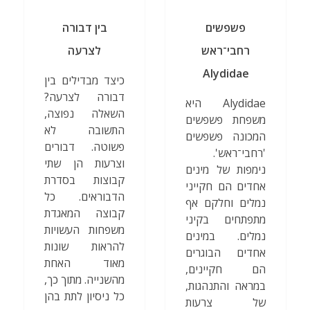
פשפשים
בין דבורה
רחבי־ראש
לצרעה
Alydidae
כיצד מבדילים בין
דבורה לצרעה?
Alydidae היא
השאלה נפוצה,
משפחת פשפשים
התשובה לא
המכונה פשפשים
פשוטה. דבורים
'רחבי־ראש'.
וצרעות הן שתי
נימפות של מינים
קבוצות בסדרת
אחדים הם חקייני
הדבוראים. כל
נמלים וחלקם אף
קבוצה המאגדת
מתפתחים בקיני
משפחות העשויות
נמלים. במינים
להראות שונות
אחדים הבוגרים
מאוד האחת
הם חקיינים,
מהשנייה. מתוך כך,
במראה והתנהגות,
כל ניסיון לתת בהן
של צרעות