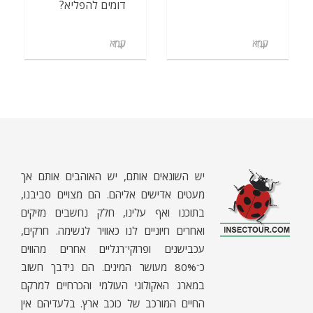
דומים להפליא?
קרא עוד
קרא עוד
יש השונאים אותם, יש האוהבים אותם אך
מעטים אדישים אליהם. הם מצויים סביבנו,
בתוכנו ואף עלינו, חלק נחשבים מזיקים
ואחרים חיוניים לנו כאוויר לנשימה. חרקים,
ח
רקים - עולם קטן בגדול
חרקים, עכבישים ופרוקי רגליים בישראל. מאות מאמרים בנושאי טבע, אקולוגיה, ביולוגיה ויחסי אדם-חרקים. הפעלות ומשחקים לילדים,
עכבישנים ופרוקי־רגליים אחרים מהווים
כ־80% מעושר המינים. הם נידבך חשוב
במארג האקולוגי העולמי והכרחיים למרקם
החיים המורכב של כוכב ארץ. בלעדיהם אין