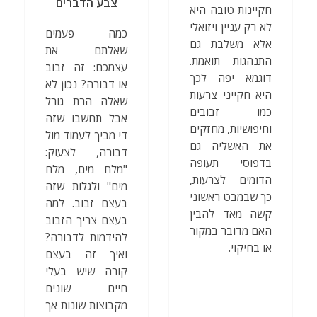
צבע הדברים
חקיינות טובה היא
לא רק עניין ויזואלי
כמה פעמים
אלא משלבת גם
שאלתם את
התנהגות תואמת.
עצמכם: זה זבוב
דוגמא יפה לכך
או דבורה? נכון לא
היא חקייני צרעות
שאלה הרת גורל
כמו זבובים
אבל תחשבו שזה
וחיפושיות, מחזקים
די מביך לעמוד מול
את האשליה גם
דבורה, לצעוק:
בדפוסי תעופה
"מלח מים, מלח
הדומים לצרעות,
מים" ולגלות שזה
כך שבמבט ראשוני
בעצם זבוב. למה
קשה מאד להבין
בעצם צריך הזבוב
האם מדובר במקור
להידמות לדבורה?
או בחיקוי.
ואיך זה בעצם
קורה שיש בעלי
חיים שונים
מקבוצות שונות אך