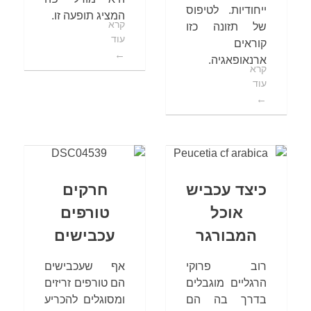
ייחודיות. לטיפוס
המציג תופעה זו.
קרא
של תזונה כזו
עוד
קוראים
ארנאופאגיה.
קרא
עוד
כיצד עכביש
חרקים
אוכל
טורפים
המבורגר
עכבישים
רוב פרוקי
אף שעכבישים
הרגליים מוגבלים
הם טורפים זריזים
בדרך בה הם
ומסוגלים להכריע