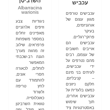
הַשַׁרְבִיטָן
עכביש
Albarracina
warionis
עכבישים טורפים
מגוון עצום של
ניגודיות צבע
אורגניזמים,
וזיפים אלרגניים
בעיקר
מאפיינים זחלים
פרוקי־רגליים.
במספר משפחות
עכבישים הם
פרפראים. שילוב
אוייבים חשובים
זה מהווה מערך
של עצמם, רבים
הגנה רב-שכבתי
מהם נטרפים על
המאפשר
ידי עכבישים,
לזחלים, לכאורה
לעיתים בני מינם
חסרי אונים,
– קניבליזם.
להתמודד עם
חלקם ניזונים
לחץ טריפה
כמעט בלעדית על
ולשרוד
עכבישים אחרים,
כאוכלוסייה.
תוך שימוש
טוואית השרביטן
באסטרטגיות ציד
היא מודל יפה