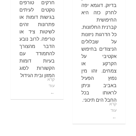
חרקים טורפים
בדיוק. דוגמא יפה
נוקטים לעיתים
לחרק כזה היא
בגישות דומות או
החיפושית
פתרונות זהים
קברנית החלזונות.
לשיטות ציד או
כל הדרגות ניזונות
טריפה. לרוב נובע
על שבלולים
הדבר מהצורך
הניצודים בחיפוש
להתמודד עם
אקטיבי על
בעיות דומות
הקרקע או
הקשורות לסוג
צמחים. זהו מין
המזון ובית הגידול
נפוץ הפעיל
קרא
באביב וניתן
עוד
לראותו בכל
החבל הים תיכוני.
קרא
עוד