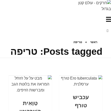
חרקים - עולם קטן בגדול
חרקים, עכבישים ופרוקי רגליים בישראל. מאות מאמרים בנושאי טבע, אקולוגיה, ביולוגיה ויחסי אדם-חרקים. הפעלות ומשחקים לילדים,
ראשי
»
טריפה
Posts tagged: טריפה
עכביש
טַוָּאִית
טורף