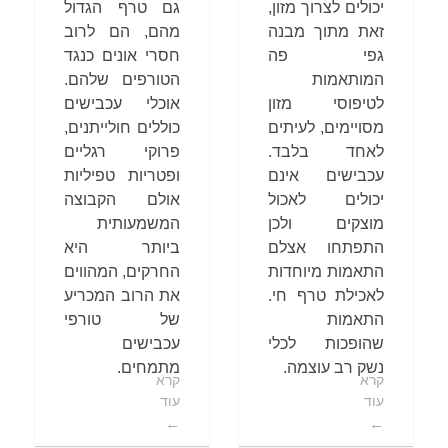
יכולים לצרוך מזון,
גם טרף הגדול
זאת מתוך מבנה
מהם, הם לרוב
גפי פה
חסרי אונים כנגד
המותאמות
הטורפים שלהם.
לטיפוסי מזון
אוכלי עכבישים
מסויימים, לעיתים
כוללים חולייתנים,
לאחד בלבד.
פרוקי רגליים
עכבישים אינם
ופטריות טפיליות
יכולים לאכול
אולם הקבוצה
מוצקים ולכן
המשמעותית
התפתחו אצלם
ביותר היא
התאמות מיוחדות
החרקים, המהווים
לאכילת טרף חי.
את הרוב המכריע
התאמות
של טורפי
שהופכות לכלי
עכבישים
נשק רב עוצמה.
מתמחים.
קרא
קרא
עוד
עוד